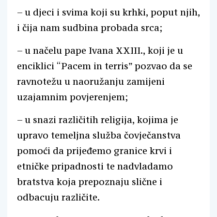
– u djeci i svima koji su krhki, poput njih,
i čija nam sudbina probada srca;
– u načelu pape Ivana XXIII., koji je u
enciklici “Pacem in terris” pozvao da se
ravnotežu u naoružanju zamijeni
uzajamnim povjerenjem;
– u snazi različitih religija, kojima je
upravo temeljna služba čovječanstva
pomoći da prijeđemo granice krvi i
etničke pripadnosti te nadvladamo
bratstva koja prepoznaju slične i
odbacuju različite.