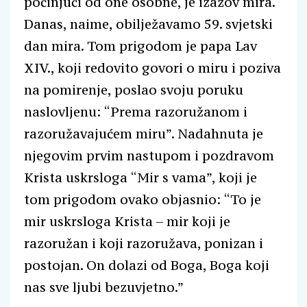
počinjući od one osobne, je izazov mira.
Danas, naime, obilježavamo 59. svjetski
dan mira. Tom prigodom je papa Lav
XIV., koji redovito govori o miru i poziva
na pomirenje, poslao svoju poruku
naslovljenu: “Prema razoružanom i
razoružavajućem miru”. Nadahnuta je
njegovim prvim nastupom i pozdravom
Krista uskrsloga “Mir s vama”, koji je
tom prigodom ovako objasnio: “To je
mir uskrsloga Krista – mir koji je
razoružan i koji razoružava, ponizan i
postojan. On dolazi od Boga, Boga koji
nas sve ljubi bezuvjetno.”