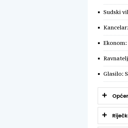
Sudski vi
Kancelar
Ekonom:
Ravnatel
Glasilo: 
Općen
Riječ