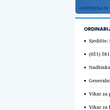
ORDINARIJ
Sjedište:
(051) 581
Nadbisk
Generaln
Vikar za 
Vikar za 