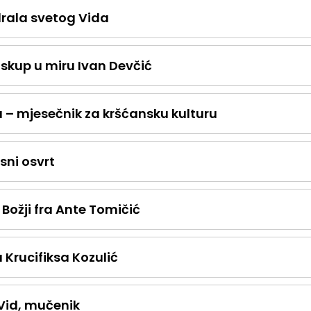
rala svetog Vida
skup u miru Ivan Devčić
 – mjesečnik za kršćansku kulturu
sni osvrt
 Božji fra Ante Tomičić
 Krucifiksa Kozulić
 Vid, mučenik