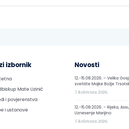
zi izbornik
Novosti
12.-15.08.2026. – Velika Gos
četna
svetište Majke Božje Trsats
biskup Mate Uzinić
7. kolovoza 2026.
di i povjerenstva
12.-15.08.2026. – Rijeka, Ass
e i ustanove
Uznesenje Marijino
7. kolovoza 2026.