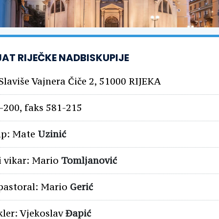
AT RIJEČKE NADBISKUPIJE
 Slaviše Vajnera Čiče 2, 51000 RIJEKA
-200, faks 581-215
up: Mate
Uzinić
i vikar: Mario
Tomljanović
pastoral: Mario
Gerić
kler: Vjekoslav
Đapić