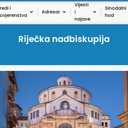
Vijesti
redi i
Sinodalni
Adresar
i
ovjerenstva
hod
najave
Riječka nadbiskupija