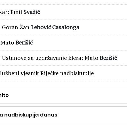
kar: Emil
Svažić
: Goran Žan
Lebović Casalonga
 Mato
Berišić
j Ustanove za uzdržavanje klera: Mato
Berišić
Službeni vjesnik Riječke nadbiskupije
ito
ka nadbiskupija danas