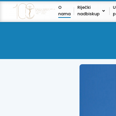
O
Riječki
U
nama
nadbiskup
p