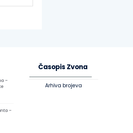
Časopis Zvona
pa –
Arhiva brojeva
ke
unta –