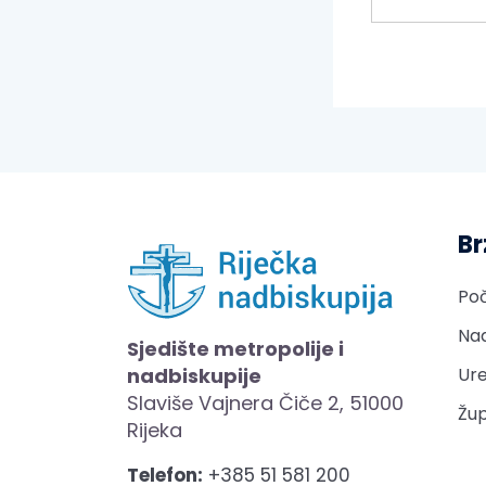
Br
Po
Nad
Sjedište metropolije i
nadbiskupije
Ure
Slaviše Vajnera Čiče 2, 51000
Žup
Rijeka
Telefon:
+385 51 581 200