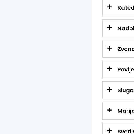
Kated
Nadbi
Zvona
Povije
Sluga
Marija
Sveti