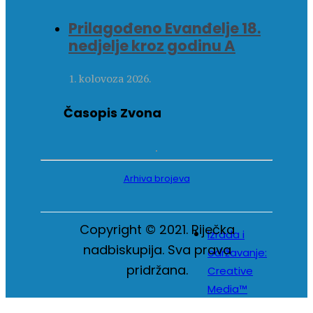
Prilagođeno Evanđelje 18.
nedjelje kroz godinu A
1. kolovoza 2026.
Časopis Zvona
Arhiva brojeva
Copyright © 2021. Riječka
Izrada i
nadbiskupija. Sva prava
održavanje:
pridržana.
Creative
Media™