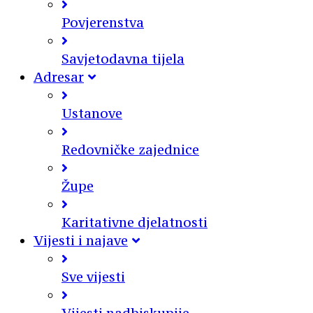
Povjerenstva
Savjetodavna tijela
Adresar
Ustanove
Redovničke zajednice
Župe
Karitativne djelatnosti
Vijesti i najave
Sve vijesti