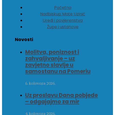
Početna
Nadbiskup Mate Uzinić
Uredi i povjerenstva
Župe i ustanove
Novosti
Molitva, poniznost i
zahvaljivanje – uz
zavjetno slavlje u
samostanu na Pomeriu
6. kolovoza 2026.
Uz proslavu Dana pobjede
– odgajajmo za mir
4. kolovoza 2026.