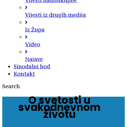
Vijesti nadbiskupije
Vijesti iz drugih medija
Iz Župa
Video
Najave
Sinodalni hod
Kontakt
Search
O svetosti u
svakodnevnom
životu