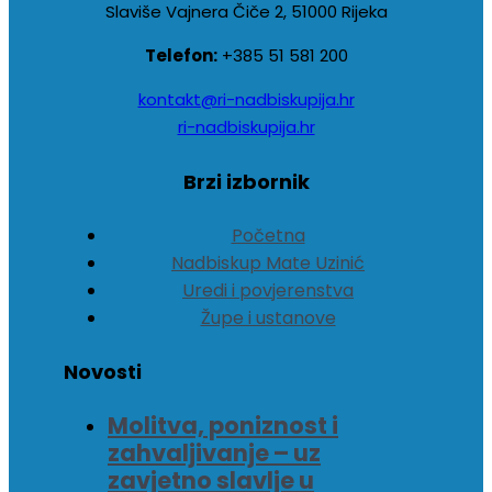
Slaviše Vajnera Čiče 2, 51000 Rijeka
Telefon:
+385 51 581 200
kontakt@ri-nadbiskupija.hr
ri-nadbiskupija.hr
Brzi izbornik
Početna
Nadbiskup Mate Uzinić
Uredi i povjerenstva
Župe i ustanove
Novosti
Molitva, poniznost i
zahvaljivanje – uz
zavjetno slavlje u