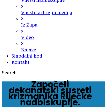
Vijesti nadbiskupije
Vijesti iz drugih medija
Iz Župa
Video
Najave
Sinodalni hod
Kontakt
Search
Započeli
dekanatski susreti
krizmanika Riječke
nadbiskupije.