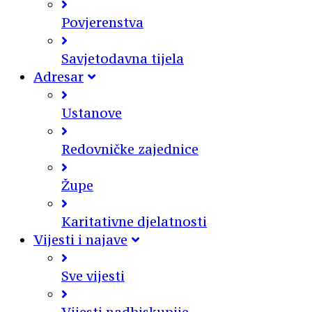
Povjerenstva
Savjetodavna tijela
Adresar
Ustanove
Redovničke zajednice
Župe
Karitativne djelatnosti
Vijesti i najave
Sve vijesti