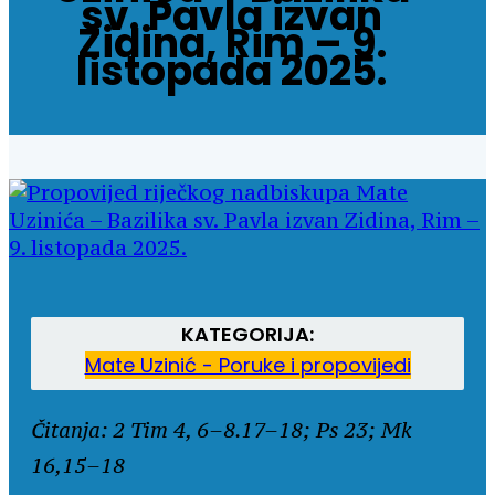
sv. Pavla izvan
Zidina, Rim – 9.
listopada 2025.
KATEGORIJA:
Mate Uzinić - Poruke i propovijedi
Čitanja: 2 Tim 4, 6–8.17–18; Ps 23; Mk
16,15–18