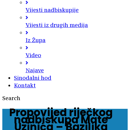
Vijesti nadbiskupije
Vijesti iz drugih medija
Iz Župa
Video
Najave
Sinodalni hod
Kontakt
Search
Propovijed riječkog
nadbiskupa Mate
Uzinića – Bazilika