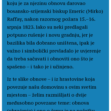
koju je za njezinu obnovu darovao
bosansko-srijemski biskup Emeric (Mirko)
Raffay, nakon razornog požara 15.–16.
srpnja 1823. Iako su neki predlagali
potpuno rušenje i novu gradnju, jer je
bazilika bila dobrano uništena, ipak je
važno i simbolički prevladalo je uvjerenje
da treba sačuvati i obnoviti ono što je
spašeno – i tako je i učinjeno.
Iz te slike obnove – i iz hrastovine koja
povezuje našu domovinu s ovim svetim
mjestom – želim razmišljati o dvije
međusobno povezane teme: obnova
(obraćenje) i ono o čemu je na početku