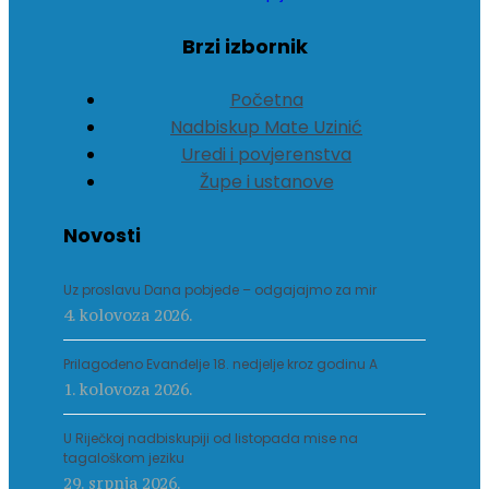
Brzi izbornik
Početna
Nadbiskup Mate Uzinić
Uredi i povjerenstva
Župe i ustanove
Novosti
Uz proslavu Dana pobjede – odgajajmo za mir
4. kolovoza 2026.
Prilagođeno Evanđelje 18. nedjelje kroz godinu A
1. kolovoza 2026.
U Riječkoj nadbiskupiji od listopada mise na
tagaloškom jeziku
29. srpnja 2026.