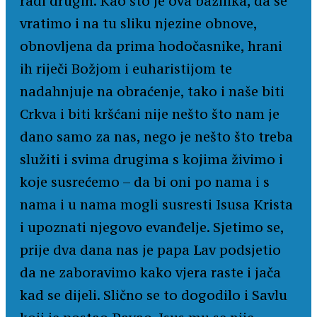
radi drugih. Kao što je ova bazilika, da se
vratimo i na tu sliku njezine obnove,
obnovljena da prima hodočasnike, hrani
ih riječi Božjom i euharistijom te
nadahnjuje na obraćenje, tako i naše biti
Crkva i biti kršćani nije nešto što nam je
dano samo za nas, nego je nešto što treba
služiti i svima drugima s kojima živimo i
koje susrećemo – da bi oni po nama i s
nama i u nama mogli susresti Isusa Krista
i upoznati njegovo evanđelje. Sjetimo se,
prije dva dana nas je papa Lav podsjetio
da ne zaboravimo kako vjera raste i jača
kad se dijeli. Slično se to dogodilo i Savlu