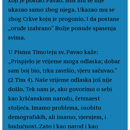
koji je postao Pavao. Isus mu se nije
ukazao samo zbog njega. Ukazao mu se
zbog Crkve koju je progonio. I da postane
„oruđe izabrano“ Božje ponude spasenja
svima.
U Pismu Timoteju sv. Pavao kaže:
„Prispjelo je vrijeme moga odlaska; dobar
sam boj bio, trku završio, vjeru sačuvao.“
(2 Tim 4). Naše vrijeme odlaska još nije
došlo. Tek nam je, ako govorimo o sebi
kao kršćanskom narodu, četrnaest
stoljeća. Imamo problema, osobito
demografskih, ali imamo, vjerujem, i
budućnost. Zato i kao narod i kao