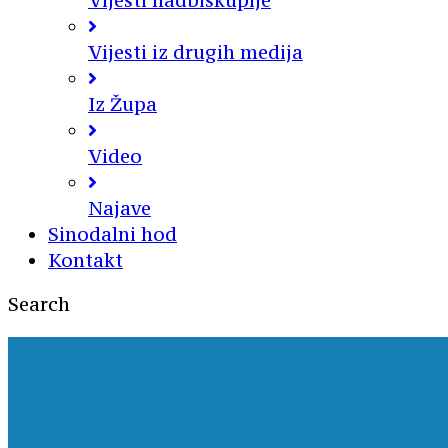
Vijesti nadbiskupije
Vijesti iz drugih medija
Iz Župa
Video
Najave
Sinodalni hod
Kontakt
Search