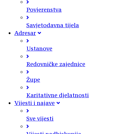
Povjerenstva
Savjetodavna tijela
Adresar
Ustanove
Redovničke zajednice
Župe
Karitativne djelatnosti
Vijesti i najave
Sve vijesti