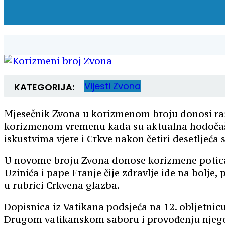
Vijesti
Zvona
KATEGORIJA:
Mjesečnik Zvona u korizmenom broju donosi razg
korizmenom vremenu kada su aktualna hodočašća 
iskustvima vjere i Crkve nakon četiri desetljeća 
U novome broju Zvona donose korizmene poticaj
Uzinića i pape Franje čije zdravlje ide na bolje
u rubrici Crkvena glazba.
Dopisnica iz Vatikana podsjeća na 12. obljetnicu
Drugom vatikanskom saboru i provođenju njego