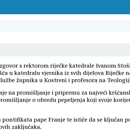
ovor s rektorom riječke katedrale Ivanom Stošić
u katedralu vjernika iz svih dijelova Riječke na
službe župnika u Kostreni i profesora na Teologiji
e na promišljanje i pripremu za najveći kršćans
, promišljanje o obredu pepeljenja koji svoje kor
 pontifikata pape Franje te ističe da se ključan 
vih zaključaka.