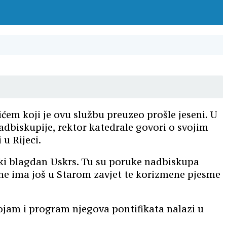
em koji je ovu službu preuzeo prošle jeseni. U
dbiskupije, rektor katedrale govori o svojim
 u Rijeci.
ki blagdan Uskrs. Tu su poruke nadbiskupa
ijene ima još u Starom zavjet te korizmene pjesme
pojam i program njegova pontifikata nalazi u