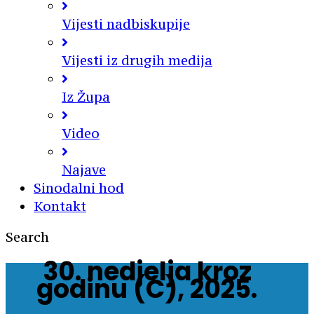
Vijesti nadbiskupije
Vijesti iz drugih medija
Iz Župa
Video
Najave
Sinodalni hod
Kontakt
Search
30. nedjelja kroz
godinu (C), 2025.