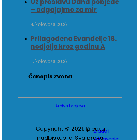
Uz proslavu Dana pobjede
– odgajajmo za mir
4. kolovoza 2026.
Prilagođeno Evanđelje 18.
nedjelje kroz godinu A
1. kolovoza 2026.
Časopis Zvona
Arhiva brojeva
Copyright © 2021. Riječka
Izrada i
nadbiskupija. Sva prava
održavanje: