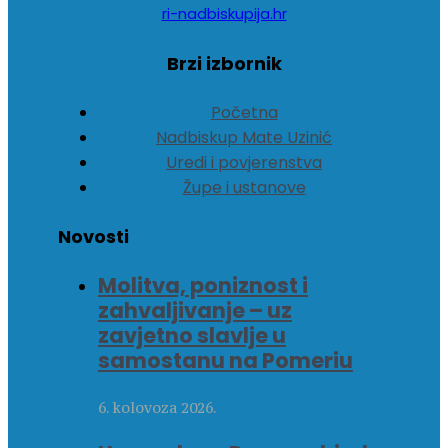
ri-nadbiskupija.hr
Brzi izbornik
Početna
Nadbiskup Mate Uzinić
Uredi i povjerenstva
Župe i ustanove
Novosti
Molitva, poniznost i
zahvaljivanje – uz
zavjetno slavlje u
samostanu na Pomeriu
6. kolovoza 2026.