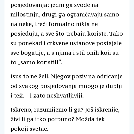
posjedovanja: jedni ga svode na
milostinju, drugi ga ograničavaju samo
na neke, treći formalno ništa ne
posjeduju, a sve što trebaju koriste. Tako
su ponekad i crkvene ustanove postajale
sve bogatije, a s njima i stil onih koji su
to „samo koristili“.
Isus to ne želi. Njegov poziv na odricanje
od svakog posjedovanja mnogo je dublji
i teži – i zato neshvatljiviji.
Iskreno, razumijemo li ga? Još iskrenije,
živi li ga itko potpuno? Možda tek
pokoji svetac.