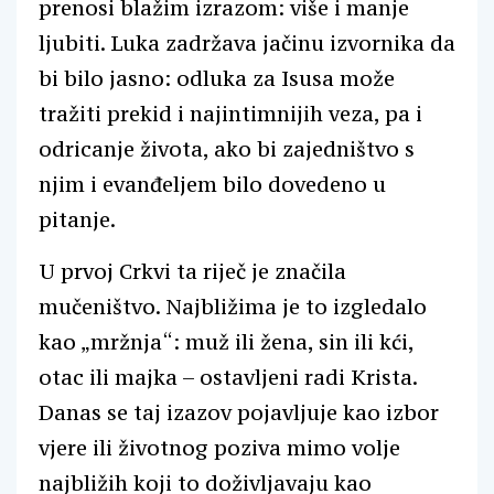
prenosi blažim izrazom: više i manje
ljubiti. Luka zadržava jačinu izvornika da
bi bilo jasno: odluka za Isusa može
tražiti prekid i najintimnijih veza, pa i
odricanje života, ako bi zajedništvo s
njim i evanđeljem bilo dovedeno u
pitanje.
U prvoj Crkvi ta riječ je značila
mučeništvo. Najbližima je to izgledalo
kao „mržnja“: muž ili žena, sin ili kći,
otac ili majka – ostavljeni radi Krista.
Danas se taj izazov pojavljuje kao izbor
vjere ili životnog poziva mimo volje
najbližih koji to doživljavaju kao