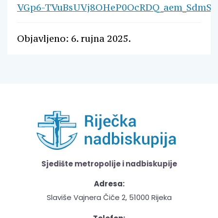
VGp6-TVuBsUVj8OHeP0OcRDQ_aem_SdmSP
Objavljeno: 6. rujna 2025.
Sjedište metropolije i nadbiskupije
Adresa:
Slaviše Vajnera Čiče 2, 51000 Rijeka