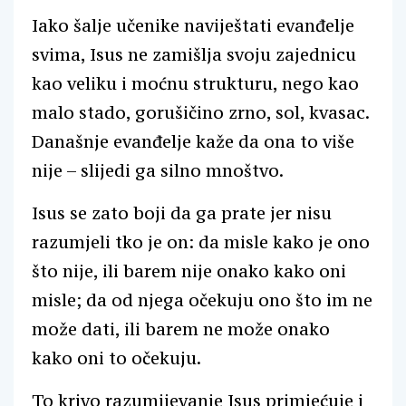
Iako šalje učenike naviještati evanđelje
svima, Isus ne zamišlja svoju zajednicu
kao veliku i moćnu strukturu, nego kao
malo stado, gorušičino zrno, sol, kvasac.
Današnje evanđelje kaže da ona to više
nije – slijedi ga silno mnoštvo.
Isus se zato boji da ga prate jer nisu
razumjeli tko je on: da misle kako je ono
što nije, ili barem nije onako kako oni
misle; da od njega očekuju ono što im ne
može dati, ili barem ne može onako
kako oni to očekuju.
To krivo razumijevanje Isus primjećuje i