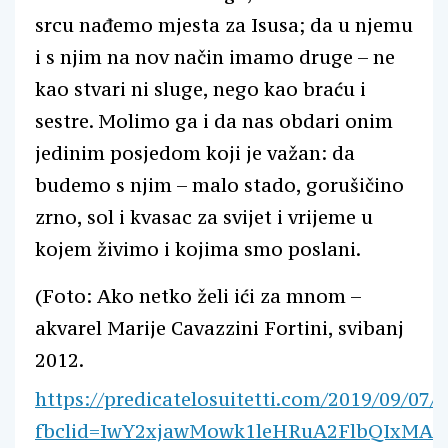
srcu nađemo mjesta za Isusa; da u njemu
i s njim na nov način imamo druge – ne
kao stvari ni sluge, nego kao braću i
sestre. Molimo ga i da nas obdari onim
jedinim posjedom koji je važan: da
budemo s njim – malo stado, gorušičino
zrno, sol i kvasac za svijet i vrijeme u
kojem živimo i kojima smo poslani.
(Foto: Ako netko želi ići za mnom –
akvarel Marije Cavazzini Fortini, svibanj
2012.
https://predicatelosuitetti.com/2019/09/07/
fbclid=IwY2xjawMowk1leHRuA2FlbQIxMA