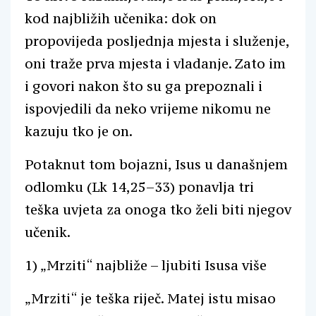
kod najbližih učenika: dok on
propovijeda posljednja mjesta i služenje,
oni traže prva mjesta i vladanje. Zato im
i govori nakon što su ga prepoznali i
ispovjedili da neko vrijeme nikomu ne
kazuju tko je on.
Potaknut tom bojazni, Isus u današnjem
odlomku (Lk 14,25–33) ponavlja tri
teška uvjeta za onoga tko želi biti njegov
učenik.
1) „Mrziti“ najbliže – ljubiti Isusa više
„Mrziti“ je teška riječ. Matej istu misao