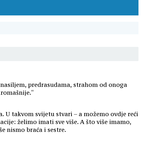
, nasiljem, predrasudama, strahom od onoga
iromašnije.“
ma. U takvom svijetu stvari – a možemo ovdje reći
acije: želimo imati sve više. A što više imamo,
e nismo braća i sestre.