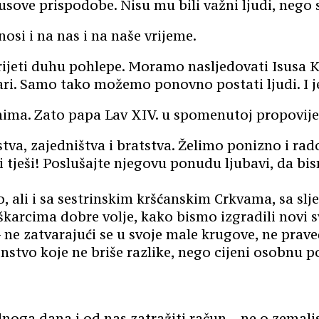
usove prispodobe. Nisu mu bili važni ljudi, nego
osi i na nas i na naše vrijeme.
ijeti duhu pohlepe. Moramo nasljedovati Isusa K
ri. Samo tako možemo ponovno postati ljudi. I je
ima. Zato papa Lav XIV. u spomenutoj propovijed
tva, zajedništva i bratstva. Želimo ponizno i rados
 i tješi! Poslušajte njegovu ponudu ljubavi, da bi
 ali i sa sestrinskim kršćanskim Crkvama, sa slje
arcima dobre volje, kako bismo izgradili novi sv
 ne zatvarajući se u svoje male krugove, ne prave
instvo koje ne briše razlike, nego cijeni osobnu p
noga dana i od nas zatražiti račun – ne o zemal