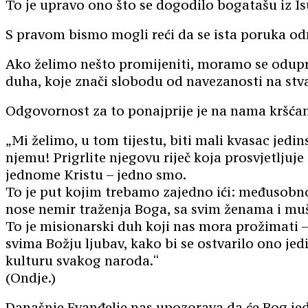
To je upravo ono što se dogodilo bogatašu iz Is
S pravom bismo mogli reći da se ista poruka odn
Ako želimo nešto promijeniti, moramo se odupr
duha, koje znači slobodu od navezanosti na stva
Odgovornost za to ponajprije je na nama kršćan
„Mi želimo, u tom tijestu, biti mali kvasac jedins
njemu! Prigrlite njegovu riječ koja prosvjetljuje
jednome Kristu – jedno smo.
To je put kojim trebamo zajedno ići: međusobno,
nose nemir traženja Boga, sa svim ženama i mušk
To je misionarski duh koji nas mora prožimati –
svima Božju ljubav, kako bi se ostvarilo ono jed
kulturu svakog naroda.“
(Ondje.)
Današnje Evanđelje nas upozorava da će Bog jed