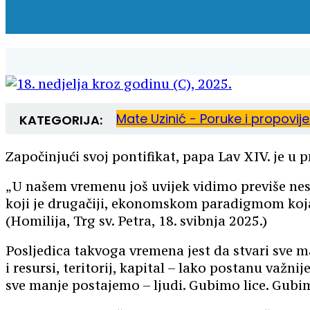
Mate Uzinić - Poruke i propovij
KATEGORIJA:
Započinjući svoj pontifikat, papa Lav XIV. je u
„U našem vremenu još uvijek vidimo previše ne
koji je drugačiji, ekonomskom paradigmom koja 
(Homilija, Trg sv. Petra, 18. svibnja 2025.)
Posljedica takvoga vremena jest da stvari sve ma
i resursi, teritorij, kapital – lako postanu važn
sve manje postajemo – ljudi. Gubimo lice. Gubim