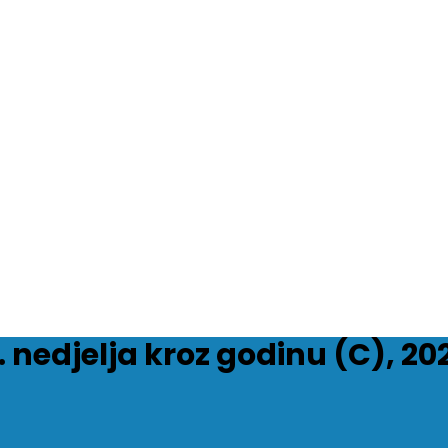
. nedjelja kroz godinu (C), 20