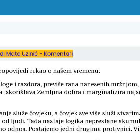
edi
Mate Uzinić - Komentari
 propovijedi rekao o našem vremenu:
sloge i razdora, previše rana nanesenih mržnjom
iskorištava Zemljina dobra i marginalizira najs
nje služe čovjeku, a čovjek sve više služi stvari
ije od ljudi. Tada nastaje logika neprestane akumul
o odnos. Postajemo jedni drugima protivnici. Viš