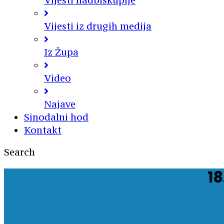
Vijesti nadbiskupije
Vijesti iz drugih medija
Iz Župa
Video
Najave
Sinodalni hod
Kontakt
Search
18