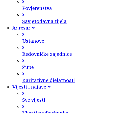
Povjerenstva
Savjetodavna tijela
Adresar
Ustanove
Redovničke zajednice
Župe
Karitativne djelatnosti
Vijesti i najave
Sve vijesti