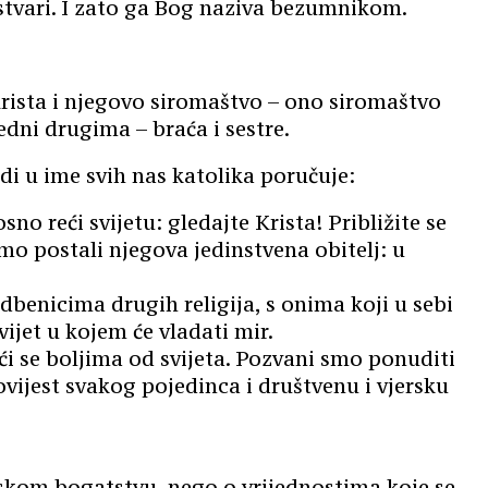
 stvari. I zato ga Bog naziva bezumnikom.
rista i njegovo siromaštvo – ono siromaštvo
dni drugima – braća i sestre.
i u ime svih nas katolika poručuje:
no reći svijetu: gledajte Krista! Približite se
smo postali njegova jedinstvena obitelj: u
dbenicima drugih religija, s onima koji u sebi
ijet u kojem će vladati mir.
ći se boljima od svijeta. Pozvani smo ponuditi
ovijest svakog pojedinca i društvenu i vjersku
jskom bogatstvu, nego o vrijednostima koje se