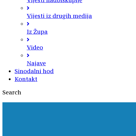
Vijesti nadbiskupije
Vijesti iz drugih medija
Iz Župa
Video
Najave
Sinodalni hod
Kontakt
Search