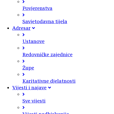
Povjerenstva
Savjetodavna tijela
Adresar
Ustanove
Redovničke zajednice
Župe
Karitativne djelatnosti
Vijesti i najave
Sve vijesti