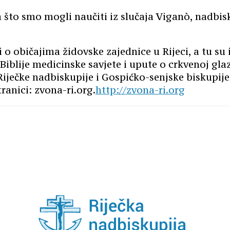
 što smo mogli naučiti iz slučaja Viganò, nadbis
o običajima židovske zajednice u Rijeci, a tu su i
Biblije medicinske savjete i upute o crkvenoj gla
Riječke nadbiskupije i Gospićko-senjske biskupij
tranici: zvona-ri.org.
http://zvona-ri.org