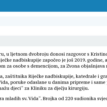
uru, u ljetnom dvobroju donosi razgovor s Krist
ečke nadbiskupije započeo je još 2019. godine, a
 Dom za osobe s demencijom, za Zvona objašnjava 
da, zaštitnika Riječke nadbiskupije, katedrale i 
 Vida, poruke odaslane u danima pripreme i same 
žu djeci“ za Kliniku za dječju kirurgiju.
ra mladih sv. Vida“. Brojka od 220 sudionika svje