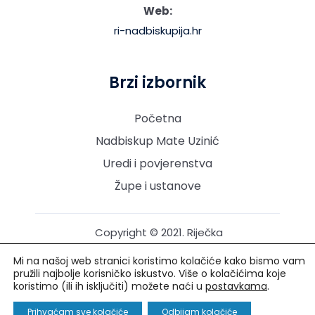
Web:
ri-nadbiskupija.hr
Brzi izbornik
Početna
Nadbiskup Mate Uzinić
Uredi i povjerenstva
Župe i ustanove
Copyright © 2021. Riječka
nadbiskupija. Sva prava
Mi na našoj web stranici koristimo kolačiće kako bismo vam
pridržana.
pružili najbolje korisničko iskustvo. Više o kolačićima koje
koristimo (ili ih isključiti) možete naći u
postavkama
.
Izrada i održavanje: Creative Media™
Prihvaćam sve kolačiće
Odbijam kolačiće