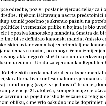
e odredbe, poziv i poslanje vjeroučitelja/ica i od
edbe. Tijekom iščitavanja nacrta predstojnici K
iskup Uzinić posebno je skrenuo pažnju na potre
olitičke i vremenske prilike u kojima je bio uved
jele i opoziva kanonskog mandata. Smatra da bi S
ojime bi se definirao kanonski mandat (missio 
 školskim ustanovama koje s primateljima kanon
pijama danas u novim, po mnogo čemu izmijenjen
ravnog akta nego će služiti kao unutarcrkveno 
tskim uredima i Uredu za vjeronauk u Republici 
Katehetskih ureda analizirali su eksperimentalni 
zacijska alternativa konfesionalnom vjeronauku. 
ca) i unutarnjeg (svijet vrijednosti)“ te da je „
kompetencije 21. stoljeća, kompetencije cjeloživ
 osvrnuli na pojedine ishode vezane uz religijski 
nom obliku, čime vrlo oskudno može doprinijeti 