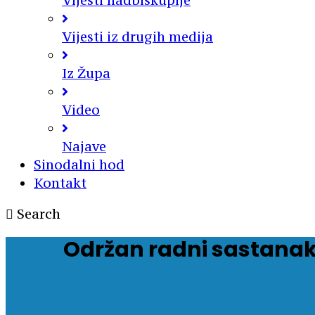
Vijesti nadbiskupije
Vijesti iz drugih medija
Iz Župa
Video
Najave
Sinodalni hod
Kontakt
Search
Održan radni sastanak 