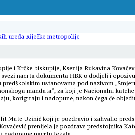
ije i Krčke biskupije, Ksenija Rukavina Kovačević 
 svezi nacrta dokumenta HBK o dodjeli i opoziv
vjeri u predškolskim ustanovama pod nazivom „Smj
kanonskoga mandata“, za koji je Nacionalni kateh
taju, korigiraju i nadopune, nakon čega će objedi
olit Mate Uzinić koji je pozdravio i zahvalio pr
ovačević prenijela je pozdrave predstojnika Ka
e i nadopune nacrtu teksta.