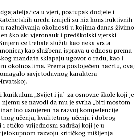
gajatelja/ica u vjeri, postupak dodjele i
atehetskih ureda iznijeli su niz konstruktivnih
bu razlučivanja okolnosti u kojima danas živimo
en školski vjeronauk i predškolski vjerski
mjernice trebale služiti kao neka vrsta
canonica) kao službena isprava u odnosu prema
skog mandata sklapaju ugovor o radu, kao i
im okolnostima. Prema postojećem nacrtu, ovaj
pomagalo savjetodavnog karaktera
Hrvatskoj.
kurikulum „Svijet i ja“ za osnovne škole koji je
U njemu se navodi da mu je svrha „biti mostom
dominantno usmjeren na razvoj kompetencije
otnog učenja, kvalitetnog učenja i dobrog
i etičko-vrijednosni sadržaj koji je u
cjelokupnom razvoju kritičkog mišljenja