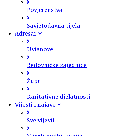
Povjerenstva
Savjetodavna tijela
Adresar
Ustanove
Redovničke zajednice
Župe
Karitativne djelatnosti
Vijesti i najave
Sve vijesti