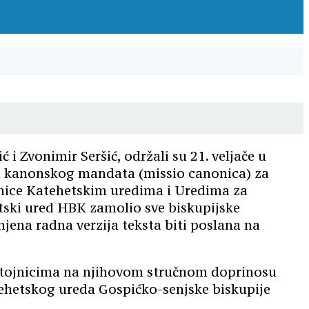
i Zvonimir Seršić, održali su 21. veljače u
u kanonskog mandata (missio canonica) za
ernice Katehetskim uredima i Uredima za
etski ured HBK zamolio sve biskupijske
njena radna verzija teksta biti poslana na
edstojnicima na njihovom stručnom doprinosu
tehetskog ureda Gospićko-senjske biskupije