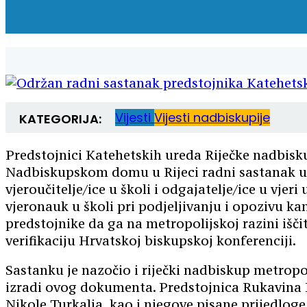
Vijesti
Vijesti nadbiskupije
KATEGORIJA:
Predstojnici Katehetskih ureda Riječke nadbiskup
Nadbiskupskom domu u Rijeci radni sastanak u
vjeroučitelje/ice u školi i odgajatelje/ice u 
vjeronauk u školi pri podjeljivanju i opozivu 
predstojnike da ga na metropolijskoj razini išči
verifikaciju Hrvatskoj biskupskoj konferenciji.
Sastanku je nazočio i riječki nadbiskup metrop
izradi ovog dokumenta. Predstojnica Rukavina K
Nikole Turkalja, kao i njegove pisane prijedlog