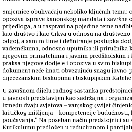
Smjernice obuhvaćaju nekoliko ključnih tema: opć
opoziva isprave kanonskog mandata i završne odr
prijedloga, a u raspravi na pojedine teme nadb
kao društvo i kao Crkva u odnosu na društveno-p
odgoj, a samim time i definiranje postupka dod
vademékuma, odnosno uputnika ili priručnika k
njegovim primateljima i javnim predškolskim i
praksa njegove dodjele i opoziva u svim bisku
dokument neće imati obvezujuću snagu javno-p
dijecezanskim biskupima i biskupijskim Katehe
U završnom dijelu radnog sastanka predstojnici 
u javnosti predstavljen kao sadržajna i organi
između dvaju svjetova – vanjskog (svijet činjeni
kritičkog mišljenja – kompetencije budućnosti, 
poučavanja.“ Na poseban način predstojnici su se
Kurikulumu predložen u reduciranom i parcijal