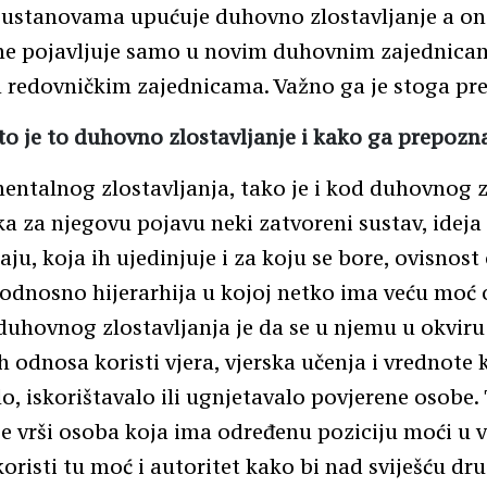
 ustanovama upućuje duhovno zlostavljanje a on
ne pojavljuje samo u novim duhovnim zajednicam
 redovničkim zajednicama. Važno ga je stoga pr
to je to duhovno zlostavljanje i kako ga prepozn
entalnog zlostavljanja, tako je i kod duhovnog z
a za njegovu pojavu neki zatvoreni sustav, ideja
aju, koja ih ujedinjuje i za koju se bore, ovisnost
 odnosno hijerarhija u kojoj netko ima veću moć 
uhovnog zlostavljanja je da se u njemu u okviru
h odnosa koristi vjera, vjerska učenja i vrednote 
o, iskorištavalo ili ugnjetavalo povjerene osobe.
je vrši osoba koja ima određenu poziciju moći u v
 koristi tu moć i autoritet kako bi nad sviješću d