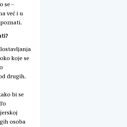
o se –
a već i u
epoznati.
ati?
lostavljanja
 oko koje se
 o
od drugih.
kako bi se
 To
jerskoj
rugih osoba