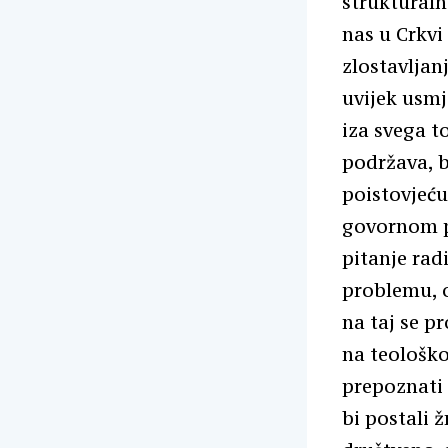
strukturaln
nas u Crkvi
zlostavljan
uvijek usmje
iza svega t
podržava, b
poistovjeću
govornom p
pitanje rad
problemu, o
na taj se p
na teološko
prepoznati 
bi postali 