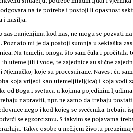
rkvenu situaciju, potrebe mladih ljudi i vjernika
odgovara na te potrebe i postoji li opasnost sek
 i nasilja.
o zastranjenjima kod nas, ne mogu se pozvati na
a. Poznato mi je da postoji sumnja u sektaška zas
nica. Na temelju onoga što sam čula i pročitala 
 ih utemeljili i vode, te zajednice su slične zaje
i Njemačkoj koje su procesuirane. Navest ću sa
ba koja vrijedi kao utemeljitelj(ica) i koja vodi 
ke od Boga i svetaca u kojima pojedinim ljudima
trebaju napraviti, npr. ne samo da trebaju postati
edovnice nego i kod kojeg se svećenika trebaju is
dvrći se egzorcizmu. S takvim se pojavama treb
erarhija. Takve osobe u nečijem životu preuzima