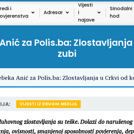
Vijesti
redi i
Sinodalni
Adresar
i
ovjerenstva
hod
najave
nić za Polis.ba: Zlostavljanja 
zubi
IJA:
VIJESTI IZ DRUGIH MEDIJA
duhovnog zlostavljanja su teške. Dolazi do narušenog
a, ovisnosti, smanjenoj sposobnosti povjerenja, depr