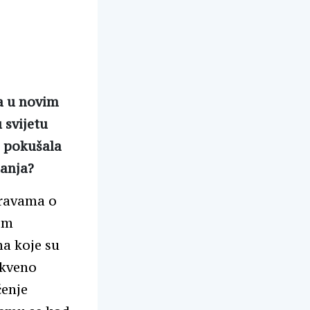
ma u novim
 svijetu
, pokušala
tanja?
pravama o
im
ma koje su
rkveno
čenje