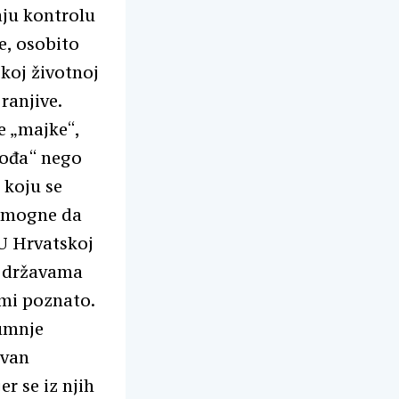
aju kontrolu
e, osobito
škoj životnoj
 ranjive.
e „majke“,
vođa“ nego
 koju se
pomogne da
U Hrvatskoj
m državama
e mi poznato.
sumnje
zvan
r se iz njih