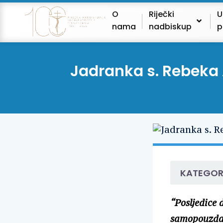
O
Riječki
U
nama
nadbiskup
p
Jadranka s. Rebeka A
KATEGOR
“Posljedice 
samopouzdanj