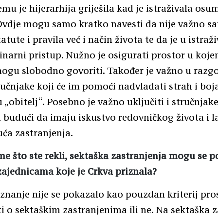
emu je hijerarhija griješila kad je istraživala osu
 Ovdje mogu samo kratko navesti da nije važno s
tatute i pravila već i način života te da je u istra
linarni pristup. Nužno je osigurati prostor u koj
ogu slobodno govoriti. Također je važno u razg
tručnjake koji će im pomoći nadvladati strah i bo
 „obitelj“. Posebno je važno uključiti i stručnjake
 budući da imaju iskustvo redovničkog života i 
ća zastranjenja.
 što ste rekli, sektaška zastranjenja mogu se poj
ajednicama koje je Crkva priznala?
znanje nije se pokazalo kao pouzdan kriterij p
iti o sektaškim zastranjenima ili ne. Na sektaška 