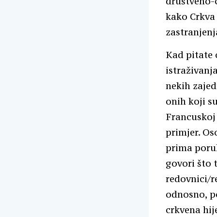
društveno-c
kako Crkva 
zastranjenja
Kad pitate 
istraživanj
nekih zajed
onih koji su
Francuskoj 
primjer. Oso
prima poru
govori što 
redovnici/r
odnosno, po
crkvena hij