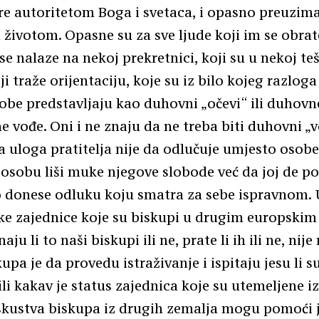
e autoritetom Boga i svetaca, i opasno preuzim
 životom. Opasne su za sve ljude koji im se obrat
 se nalaze na nekoj prekretnici, koji su u nekoj te
oji traže orijentaciju, koje su iz bilo kojeg razloga
obe predstavljaju kao duhovni „očevi“ ili duhovn
 vođe. Oni i ne znaju da ne treba biti duhovni „
 da uloga pratitelja nije da odlučuje umjesto osobe
e osobu liši muke njegove slobode već da joj de 
 donese odluku koju smatra za sebe ispravnom. 
eke zajednice koje su biskupi u drugim europski
naju li to naši biskupi ili ne, prate li ih ili ne, nij
upa je da provedu istraživanje i ispitaju jesu li 
li kakav je status zajednica koje su utemeljene i
skustva biskupa iz drugih zemalja mogu pomoći je