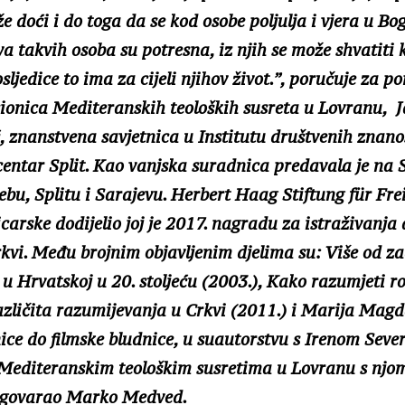
že doći i do toga da se kod osobe poljulja i vjera u Bo
a takvih osoba su potresna, iz njih se može shvatiti 
ljedice to ima za cijeli njihov život.”, poručuje za po
ionica Mediteranskih teoloških susreta u Lovranu, J
 znanstvena savjetnica u Institutu društvenih znanos
entar Split. Kao vanjska suradnica predavala je na S
bu, Splitu i Sarajevu. Herbert Haag Stiftung für Frei
icarske dodijelio joj je 2017. nagradu za istraživanja
kvi. Među brojnim objavljenim djelima su: Više od z
 u Hrvatskoj u 20. stoljeću (2003.), Kako razumjeti ro
azličita razumijevanja u Crkvi (2011.) i Marija Mag
ice do filmske bludnice, u suautorstvu s Irenom Seve
Mediteranskim teološkim susretima u Lovranu s njom
azgovarao Marko Medved.