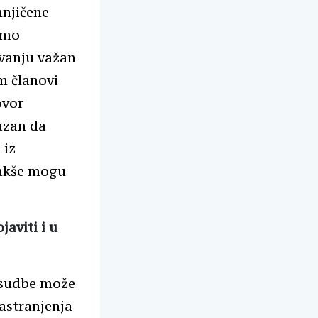
mnjičene
amo
živanju važan
em članovi
ovor
jazan da
 iz
lakše mogu
aviti i u
rosudbe može
zastranjenja