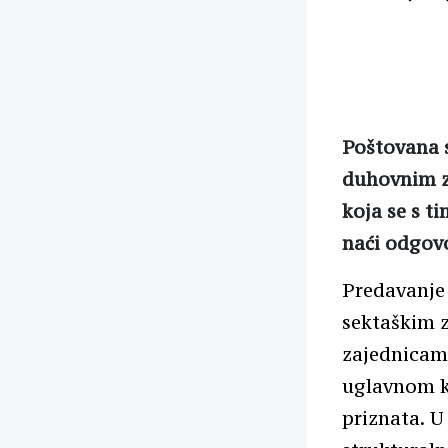
Poštovana s
duhovnim za
koja se s t
naći odgovo
Predavanje 
sektaškim 
zajednicama
uglavnom ka
priznata. U