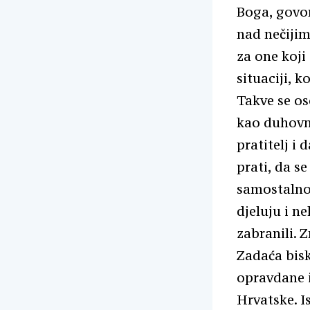
Boga, govor
nad nečijim
za one koji
situaciji, k
Takve se os
kao duhovne
pratitelj i
prati, da s
samostalno
djeluju i n
zabranili. Z
Zadaća bisk
opravdane i
Hrvatske. I