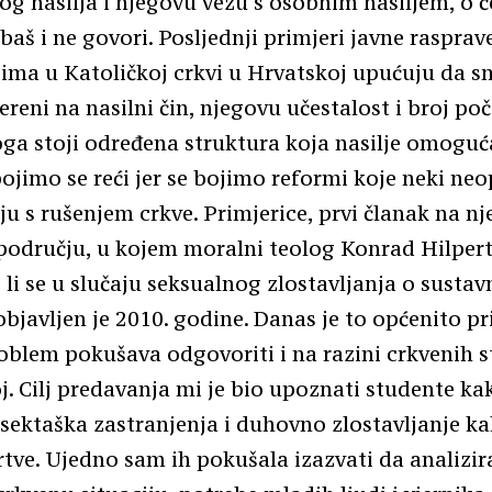
og nasilja i njegovu vezu s osobnim nasiljem, o 
 baš i ne govori. Posljednji primjeri javne rasprav
jima u Katoličkoj crkvi u Hrvatskoj upućuju da s
reni na nasilni čin, njegovu učestalost i broj poč
oga stoji određena struktura koja nasilje omoguć
ojimo se reći jer se bojimo reformi koje neki ne
ju s rušenjem crkve. Primjerice, prvi članak na 
odručju, u kojem moralni teolog Konrad Hilpert
i li se u slučaju seksualnog zlostavljanja o susta
bjavljen je 2010. godine. Danas je to općenito pr
roblem pokušava odgovoriti i na razini crkvenih s
j. Cilj predavanja mi je bio upoznati studente k
sektaška zastranjenja i duhovno zlostavljanje ka
žrtve. Ujedno sam ih pokušala izazvati da analiz