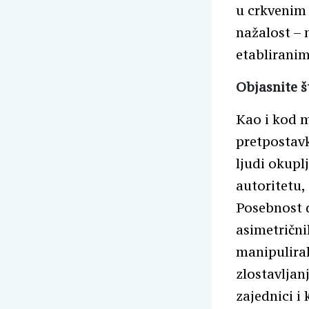
u crkvenim
nažalost – 
etabliranim
Objasnite š
Kao i kod m
pretpostavk
ljudi okuplj
autoritetu,
Posebnost d
asimetrični
manipuliral
zlostavljan
zajednici i