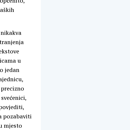
 općenito,
taških
 nikakva
tranjenja
tekstove
dnicama u
mo jedan
zajednicu,
 precizno
 svećenici,
povjediti,
a pozabaviti
ju mjesto