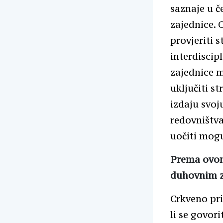
saznaje u č
zajednice.
provjeriti s
interdiscip
zajednice m
uključiti s
izdaju svoju
redovništva
uočiti mogu
Prema ovome
duhovnim z
Crkveno pri
li se govor