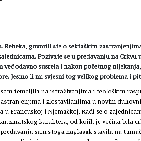
. Rebeka, govorili ste o sektaškim zastranjenji
jednicama. Pozivate se u predavanju na Crkvu u
im već odavno susrela i nakon početnog nijekanja
re. Jesmo li mi svjesni tog velikog problema i pi
sam temeljila na istraživanjima i teološkim ras
zastranjenjima i zlostavljanjima u novim duhovn
 u Francuskoj i Njemačkoj. Radi se o zajednica
rizmatskog karaktera, od kojih je većina bila c
 predavanju sam stoga naglasak stavila na tuma