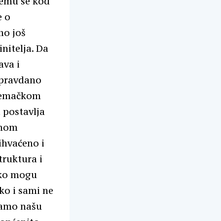
čemu se kod
e o
mo još
initelja. Da
ava i
opravdano
njemačkom
 postavlja
vnom
ihvaćeno i
truktura i
ako mogu
ko i sami ne
iramo našu