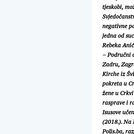
tjeskobi, mo
Svjedočanstv
negativne pos
jedna od suc
Rebeka Anić,
– Područni c
Zadru, Zagre
Kirche iz Šv
pokreta u Cr
žene u Crkvi
rasprave i r
Isusove učen
(2018.). Na 
Polis.ba, r