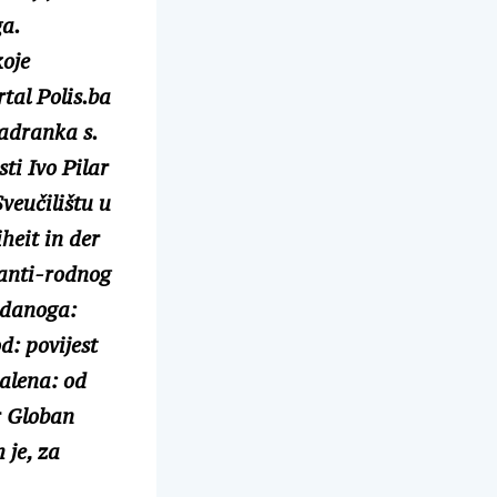
ga.
koje
rtal Polis.ba
adranka s.
ti Ivo Pilar
veučilištu u
heit in der
 anti-rodnog
adanoga:
d: povijest
dalena: od
r Globan
 je, za