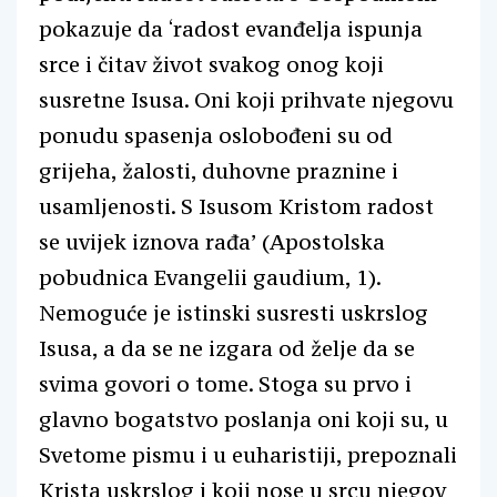
pokazuje da ‘radost evanđelja ispunja
srce i čitav život svakog onog koji
susretne Isusa. Oni koji prihvate njegovu
ponudu spasenja oslobođeni su od
grijeha, žalosti, duhovne praznine i
usamljenosti. S Isusom Kristom radost
se uvijek iznova rađa’ (Apostolska
pobudnica Evangelii gaudium, 1).
Nemoguće je istinski susresti uskrslog
Isusa, a da se ne izgara od želje da se
svima govori o tome. Stoga su prvo i
glavno bogatstvo poslanja oni koji su, u
Svetome pismu i u euharistiji, prepoznali
Krista uskrslog i koji nose u srcu njegov