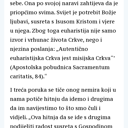
sebe. Ona po svojoj naravi zahtijeva da je
priopćimo svima. Svijet je potrebit Božje
ljubavi, susreta s Isusom Kristom i vjere
u njega. Zbog toga euharistija nije samo
izvor i vrhunac života Crkve, nego i
njezina poslanja: „Autentično
euharistijska Crkva jest misijska Crkva“’
(Apostolska pobudnica Sacramentum
caritatis, 84).“
I treća poruka se tiče onog nemira koji u
nama potiče hitnju da idemo i drugima
da im navijestimo to što smo čuli i
vidjeli. „Ova hitnja da se ide s drugima
podijeliti radost susreta s Gospodinom