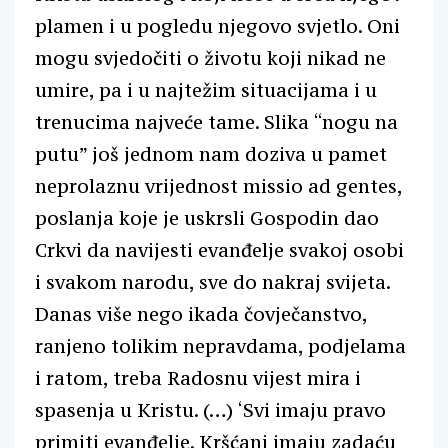
plamen i u pogledu njegovo svjetlo. Oni
mogu svjedočiti o životu koji nikad ne
umire, pa i u najtežim situacijama i u
trenucima najveće tame. Slika “nogu na
putu” još jednom nam doziva u pamet
neprolaznu vrijednost missio ad gentes,
poslanja koje je uskrsli Gospodin dao
Crkvi da navijesti evanđelje svakoj osobi
i svakom narodu, sve do nakraj svijeta.
Danas više nego ikada čovječanstvo,
ranjeno tolikim nepravdama, podjelama
i ratom, treba Radosnu vijest mira i
spasenja u Kristu. (…) ‘Svi imaju pravo
primiti evanđelje. Kršćani imaju zadaću