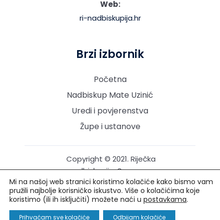
Web:
ri-nadbiskupija.hr
Brzi izbornik
Početna
Nadbiskup Mate Uzinić
Uredi i povjerenstva
Župe i ustanove
Copyright © 2021. Riječka
nadbiskupija. Sva prava
Mi na našoj web stranici koristimo kolačiće kako bismo vam
pridržana.
pružili najbolje korisničko iskustvo. Više o kolačićima koje
koristimo (ili ih isključiti) možete naći u
postavkama
.
Izrada i održavanje: Creative Media™
Prihvaćam sve kolačiće
Odbijam kolačiće