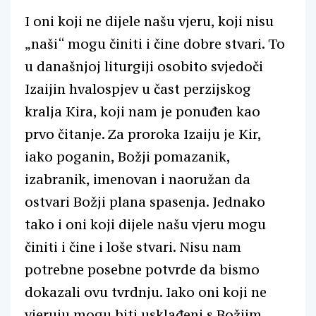
I oni koji ne dijele našu vjeru, koji nisu
„naši“ mogu činiti i čine dobre stvari. To
u današnjoj liturgiji osobito svjedoči
Izaijin hvalospjev u čast perzijskog
kralja Kira, koji nam je ponuđen kao
prvo čitanje. Za proroka Izaiju je Kir,
iako poganin, Božji pomazanik,
izabranik, imenovan i naoružan da
ostvari Božji plana spasenja. Jednako
tako i oni koji dijele našu vjeru mogu
činiti i čine i loše stvari. Nisu nam
potrebne posebne potvrde da bismo
dokazali ovu tvrdnju. Iako oni koji ne
vjeruju mogu biti usklađeni s Božjim