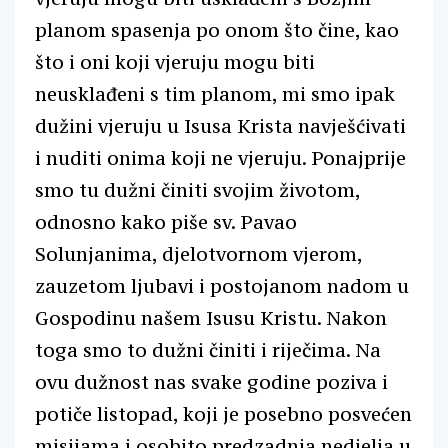
planom spasenja po onom što čine, kao
što i oni koji vjeruju mogu biti
neusklađeni s tim planom, mi smo ipak
dužini vjeruju u Isusa Krista navješćivati
i nuditi onima koji ne vjeruju. Ponajprije
smo tu dužni činiti svojim životom,
odnosno kako piše sv. Pavao
Solunjanima, djelotvornom vjerom,
zauzetom ljubavi i postojanom nadom u
Gospodinu našem Isusu Kristu. Nakon
toga smo to dužni činiti i riječima. Na
ovu dužnost nas svake godine poziva i
potiče listopad, koji je posebno posvećen
misijama i osobito predzadnja nedjelja u