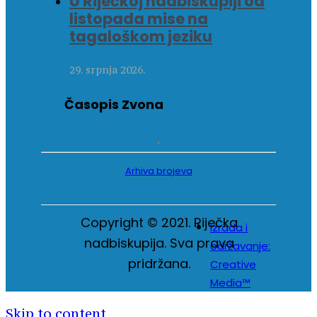
U Riječkoj nadbiskupiji od
listopada mise na
tagaloškom jeziku
29. srpnja 2026.
Časopis Zvona
Arhiva brojeva
Copyright © 2021. Riječka
Izrada i
nadbiskupija. Sva prava
održavanje:
pridržana.
Creative
Media™
Skip to content