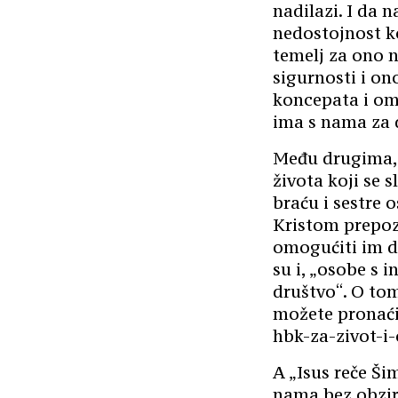
nadilazi. I da 
nedostojnost k
temelj za ono n
sigurnosti i o
koncepata i om
ima s nama za d
Među drugima, 
života koji se 
braću i sestre 
Kristom prepozn
omogućiti im da
su i, „osobe s i
društvo“. O tom
možete pronaći
hbk-za-zivot-i
A „Isus reče Š
nama bez obzira