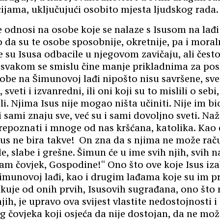
ijama, uključujući osobito mjesta ljudskog rada.
 odnosi na osobe koje se nalaze s Isusom na lađi
 da su te osobe sposobnije, okretnije, pa i moral
 su Isusa odbacile u njegovom zavičaju, ali čest
 svakom se smislu čine manje prikladnima za posl
obe na Šimunovoj lađi nipošto nisu savršene, sve
sveti i izvanredni, ili oni koji su to mislili o sebi,
li. Njima Isus nije mogao ništa učiniti. Nije im b
 i sami znaju sve, već su i sami dovoljno sveti. Na
prepoznati i mnoge od nas kršćana, katolika. Kao
sus ne bira takve! On zna da s njima ne može rač
e, slabe i grešne. Šimun će u ime svih njih, svih na
m čovjek, Gospodine!“ Ono što ove koje Isus izab
Šimunovoj lađi, kao i drugim lađama koje su im p
ikuje od onih prvih, Isusovih sugrađana, ono što 
jih, je upravo ova svijest vlastite nedostojnosti i
g čovjeka koji osjeća da nije dostojan, da ne mož