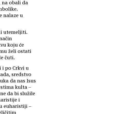
 na obali da
mbolike.
se nalaze u
 utemeljiti.
 način
kvu koju će
mu želi ostati
e čuti.
 i po Crkvi u
rada, sredstvo
oruka da nas Isus
estima kulta –
ne da bi služile
aristije i
 euharistiji –
ličitim