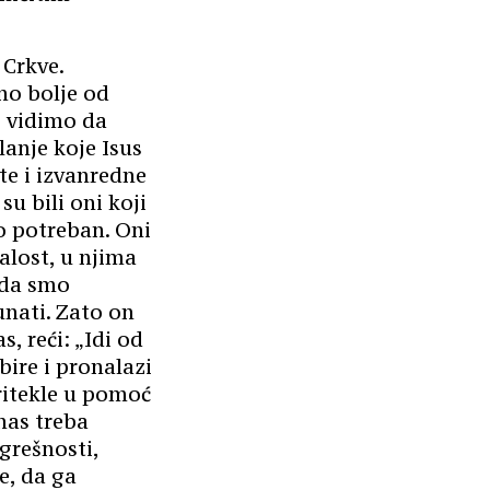
 Crkve.
no bolje od
o vidimo da
anje koje Isus
te i izvanredne
 su bili oni koji
io potreban. Oni
žalost, u njima
 da smo
unati. Zato on
s, reći: „Idi od
ire i pronalazi
ritekle u pomoć
nas treba
 grešnosti,
e, da ga