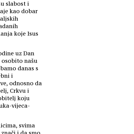
u slabost i
naje kao dobar
aljskih
zadanih
anja koje Isus
godine uz Dan
ti osobito našu
trebamo danas s
bni i
rkve, odnosno da
elj, Crkvu i
bitelj koju
uka-vijeca-
nicima, svima
 znači i da smo