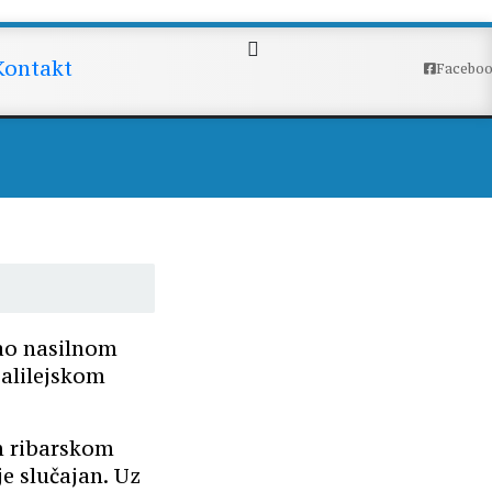
ota
Kontakt
Facebo
kao nasilnom
galilejskom
m ribarskom
je slučajan. Uz