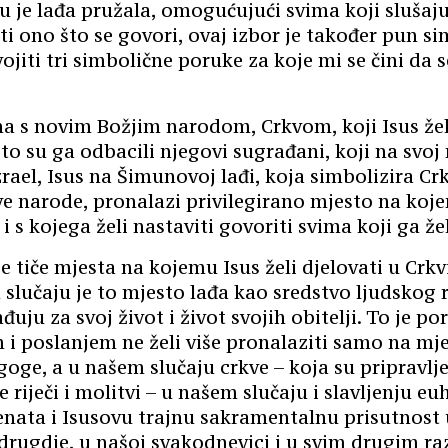
u je lađa pružala, omogućujući svima koji slušaju
 ono što se govori, ovaj izbor je također pun si
ojiti tri simbolične poruke za koje mi se čini da 
a s novim Božjim narodom, Crkvom, koji Isus želi
o su ga odbacili njegovi sugrađani, koji na svoj
zrael, Isus na Šimunovoj lađi, koja simbolizira Cr
ve narode, pronalazi privilegirano mjesto na koje
i s kojega želi nastaviti govoriti svima koji ga žel
 tiče mjesta na kojemu Isus želi djelovati u Crkvi
 slučaju je to mjesto lađa kao sredstvo ljudskog 
đuju za svoj život i život svojih obitelji. To je p
i poslanjem ne želi više pronalaziti samo na mj
goge, a u našem slučaju crkve – koja su pripravlje
 riječi i molitvi – u našem slučaju i slavljenju euh
ata i Isusovu trajnu sakramentalnu prisutnost u
drugdje, u našoj svakodnevici i u svim drugim raz