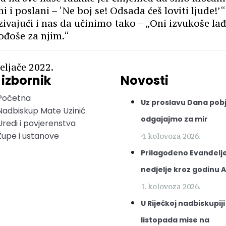
 i poslani – ‘Ne boj se! Odsada ćeš loviti ljude!’
zivajući i nas da učinimo tako – „Oni izvukoše la
pođoše za njim.“
veljače 2022.
 izbornik
Novosti
Početna
Uz proslavu Dana pob
Nadbiskup Mate Uzinić
odgajajmo za mir
Uredi i povjerenstva
Župe i ustanove
4. kolovoza 2026.
Prilagođeno Evanđelje
nedjelje kroz godinu A
1. kolovoza 2026.
U Riječkoj nadbiskupiji
listopada mise na