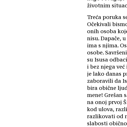
životnim situac
Treća poruka se
Očekivali bismo
onih osoba koje
nisu. Dapače, u
ima s njima. Os
osobe. Savršeni, 
su Isusa odbaci
i bez njega već
je lako danas 
zaboravili da I
bira obične ljud
mene! Grešan sa
na onoj prvoj 
kod ulova, razl
razlikovati od n
slabosti obično