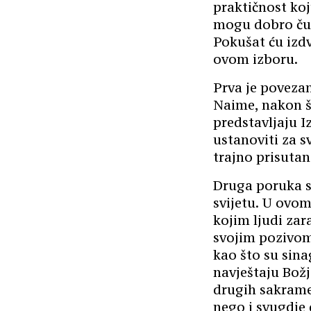
praktičnost koj
mogu dobro čuti
Pokušat ću izdv
ovom izboru.
Prva je povezan
Naime, nakon št
predstavljaju I
ustanoviti za s
trajno prisutan 
Druga poruka se
svijetu. U ovom
kojim ljudi zara
svojim pozivom 
kao što su sina
navještaju Božje
drugih sakramen
nego i svugdje 