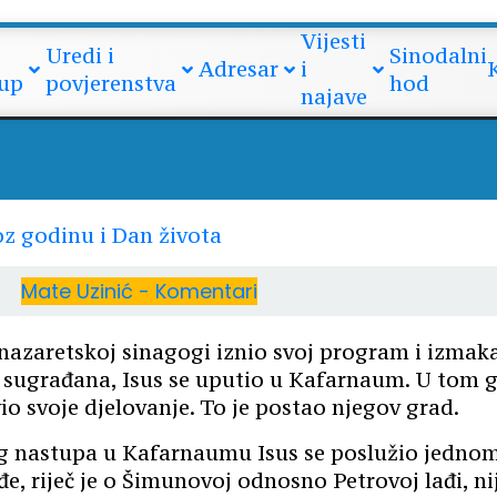
 nedjelja kroz godinu i Dan živ
Vijesti
Uredi i
Sinodalni
Adresar
i
up
povjerenstva
hod
najave
Mate Uzinić - Komentari
 nazaretskoj sinagogi iznio svoj program i izma
h sugrađana, Isus se uputio u Kafarnaum. U tom 
io svoje djelovanje. To je postao njegov grad.
g nastupa u Kafarnaumu Isus se poslužio jedno
đe, riječ je o Šimunovoj odnosno Petrovoj lađi, ni