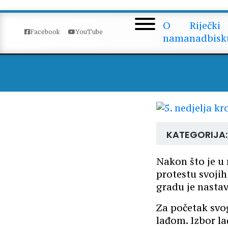
5.
O
Riječki
Facebook
YouTube
nama
nadbisk
KATEGORIJA:
Nakon što je u
protestu svoji
gradu je nastav
Za početak svo
lađom. Izbor la