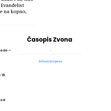
“ Evanđelist
đe na kopno,
Časopis Zvona
jede –
Arhiva brojeva
 18.
 od