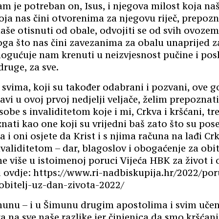
nam je potreban on, Isus, i njegova milost koja naš
oja nas čini otvorenima za njegovu riječ, prepoz
aše otisnuti od obale, odvojiti se od svih ovozem
noga što nas čini zavezanima za obalu unaprijed 
ogućuje nam krenuti u neizvjesnost pučine i posl
ruge, za sve.
svima, koji su također odabrani i pozvani, ove 
slavi u ovoj prvoj nedjelji veljače, želim prepozna
osobe s invaliditetom koje i mi, Crkva i kršćani, 
ati kao one koji su vrijedni baš zato što su pose
 i oni osjete da Krist i s njima računa na lađi C
nvaliditetom – dar, blagoslov i obogaćenje za obit
e više u istoimenoj poruci Vijeća HBK za život i o
 ovdje: https://www.ri-nadbiskupija.hr/2022/por
-obitelj-uz-dan-zivota-2022/
imunu – i u Šimunu drugim apostolima i svim uče
 na sve naše razlike jer činjenica da smo kršćani