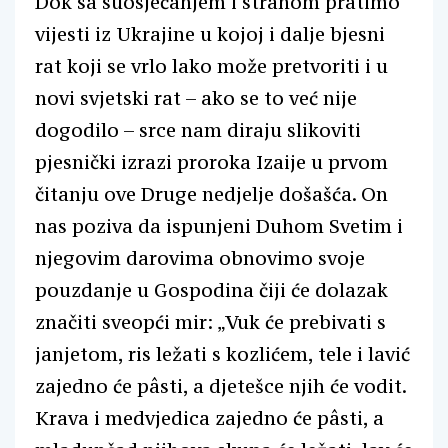
Dok sa suosjećanjem i strahom pratimo
vijesti iz Ukrajine u kojoj i dalje bjesni
rat koji se vrlo lako može pretvoriti i u
novi svjetski rat – ako se to već nije
dogodilo – srce nam diraju slikoviti
pjesnički izrazi proroka Izaije u prvom
čitanju ove Druge nedjelje došašća. On
nas poziva da ispunjeni Duhom Svetim i
njegovim darovima obnovimo svoje
pouzdanje u Gospodina čiji će dolazak
značiti sveopći mir: „Vuk će prebivati s
janjetom, ris ležati s kozlićem, tele i lavić
zajedno će pâsti, a djetešce njih će vodit.
Krava i medvjedica zajedno će pâsti, a