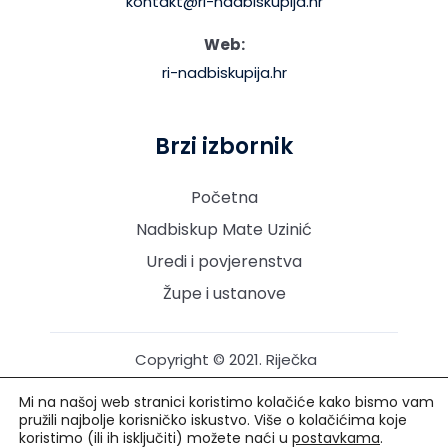
kontakt@ri-nadbiskupija.hr
Web:
ri-nadbiskupija.hr
Brzi izbornik
Početna
Nadbiskup Mate Uzinić
Uredi i povjerenstva
Župe i ustanove
Copyright © 2021. Riječka
nadbiskupija. Sva prava
Mi na našoj web stranici koristimo kolačiće kako bismo vam
pridržana.
pružili najbolje korisničko iskustvo. Više o kolačićima koje
koristimo (ili ih isključiti) možete naći u
postavkama
.