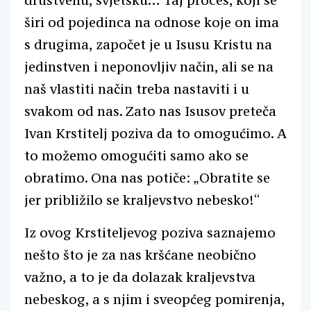
društvenu, svjetsku… Taj proces, koji se
širi od pojedinca na odnose koje on ima
s drugima, započet je u Isusu Kristu na
jedinstven i neponovljiv način, ali se na
naš vlastiti način treba nastaviti i u
svakom od nas. Zato nas Isusov preteča
Ivan Krstitelj poziva da to omogućimo. A
to možemo omogućiti samo ako se
obratimo. Ona nas potiče: „Obratite se
jer približilo se kraljevstvo nebesko!“
Iz ovog Krstiteljevog poziva saznajemo
nešto što je za nas kršćane neobično
važno, a to je da dolazak kraljevstva
nebeskog, a s njim i sveopćeg pomirenja,