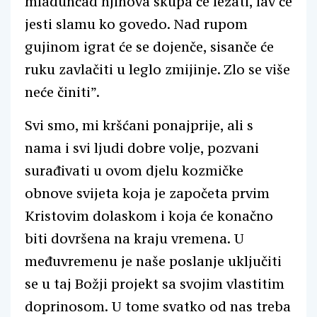
mladunčad njihova skupa će ležati, lav će
jesti slamu ko govedo. Nad rupom
gujinom igrat će se dojenče, sisanče će
ruku zavlačiti u leglo zmijinje. Zlo se više
neće činiti”.
Svi smo, mi kršćani ponajprije, ali s
nama i svi ljudi dobre volje, pozvani
surađivati u ovom djelu kozmičke
obnove svijeta koja je započeta prvim
Kristovim dolaskom i koja će konačno
biti dovršena na kraju vremena. U
međuvremenu je naše poslanje uključiti
se u taj Božji projekt sa svojim vlastitim
doprinosom. U tome svatko od nas treba