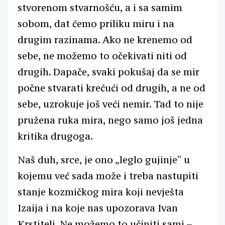
stvorenom stvarnošću, a i sa samim
sobom, dat ćemo priliku miru i na
drugim razinama. Ako ne krenemo od
sebe, ne možemo to očekivati niti od
drugih. Dapače, svaki pokušaj da se mir
počne stvarati krećući od drugih, a ne od
sebe, uzrokuje još veći nemir. Tad to nije
pružena ruka mira, nego samo još jedna
kritika drugoga.
Naš duh, srce, je ono „leglo gujinje“ u
kojemu već sada može i treba nastupiti
stanje kozmičkog mira koji nevješta
Izaija i na koje nas upozorava Ivan
Krstitelj. Ne možemo to učiniti sami –