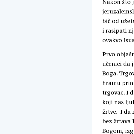
Nakon što j
jeruzalemsk
bič od užet
i rasipati 
ovakvo Isu
Prvo objašn
učenici da 
Boga. Trgo
hramu prino
trgovac. I 
koji nas lj
žrtve. I da
bez žrtava 
Bogom, izgu