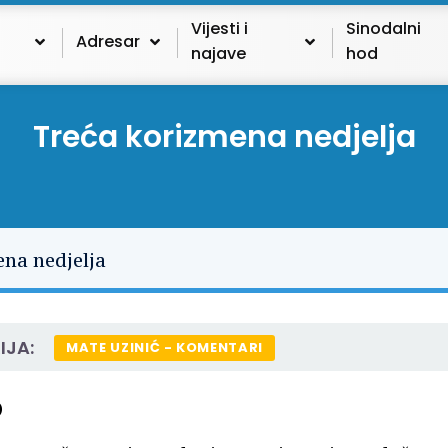
Vijesti i
Sinodalni
Adresar
najave
hod
Treća korizmena nedjelja
IJA:
MATE UZINIĆ - KOMENTARI
)