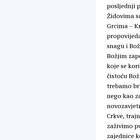
posljednji 
Židovima s
Grcima – Kr
propovijeda
snagu i Bož
Božjim zapo
koje se kor
čistoću Bož
trebamo bri
nego kao za
novozavjetn
Crkve, traj
zaživimo pu
zajednice k