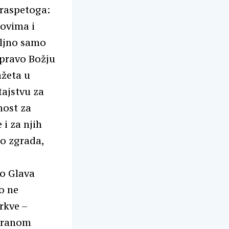
 raspetoga:
ovima i
oljno samo
apravo Božju
ažeta u
tajstvu za
nost za
 i za njih
ao zgrada,
ao Glava
o ne
rkve –
giranom