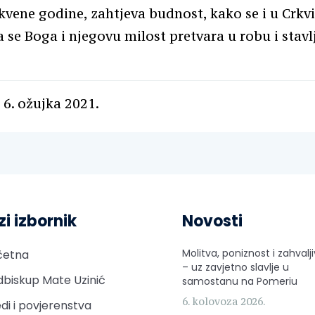
vene godine, zahtjeva budnost, kako se i u Crkvi
 se Boga i njegovu milost pretvara u robu i stavl
 6. ožujka 2021.
zi izbornik
Novosti
Molitva, poniznost i zahvalj
četna
– uz zavjetno slavlje u
biskup Mate Uzinić
samostanu na Pomeriu
6. kolovoza 2026.
di i povjerenstva