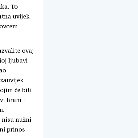
ika. To
utna uvijek
novcem
azvalite ovaj
joj ljubavi
kao
 zauvijek
ojim će biti
vi hram i
m.
 nisu nužni
eni prinos