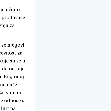
u
je učinio
i prodavače
enja za
 se njegovi
 revnost za
oje su se u
 da on nije
je Bog onaj
bne naše
 žrtvama i
je odnose s
 ljut na