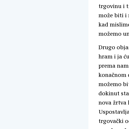
trgovinu i 
može biti i
kad mislim
možemo umi
Drugo objaš
hram i ja ću
prema nama 
konačnom do
možemo biti
dokinut sta
nova žrtva 
Uspostavlja
trgovački o