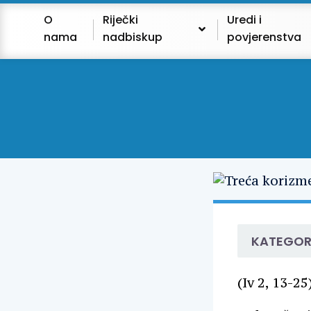
O
Riječki
Uredi i
nama
nadbiskup
povjerenstva
KATEGOR
(Iv 2, 13-25