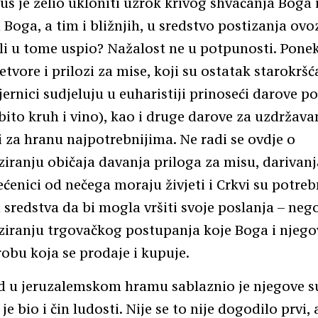
sus je želio ukloniti uzrok krivog shvaćanja Boga 
 Boga, a tim i bližnjih, u sredstvo postizanja ov
e li u tome uspio? Nažalost ne u potpunosti. Pone
etvore i prilozi za mise, koji su ostatak starokrš
jernici sudjeluju u euharistiji prinoseći darove p
obito kruh i vino), kao i druge darove za uzdržava
i za hranu najpotrebnijima. Ne radi se ovdje o
iranju običaja davanja priloga za misu, darivanj
većenici od nečega moraju živjeti i Crkvi su potre
 sredstva da bi mogla vršiti svoje poslanja – neg
iranju trgovačkog postupanja koje Boga i njego
robu koja se prodaje i kupuje.
ad u jeruzalemskom hramu sablaznio je njegove 
 bio i čin ludosti. Nije se to nije dogodilo prvi, 