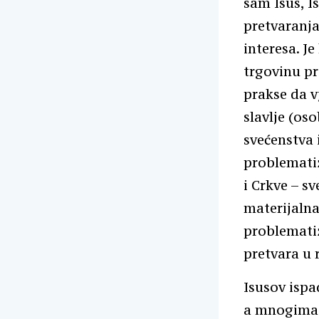
sam Isus, I
pretvaranja
interesa. J
trgovinu pr
prakse da v
slavlje (os
svećenstva 
problematiz
i Crkve – s
materijalna
problematiz
pretvara u 
Isusov isp
a mnogima je