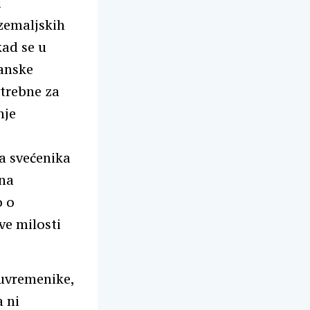
i
ozemaljskih
kad se u
ćanske
otrebne za
nje
a svećenika
bna
o o
ve milosti
suvremenike,
a ni