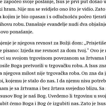
e započeo svoje poslanje, Isus je prvi put došao 
i hram. Nije mu se svidjelo ono što je vidio. Zato 
a kojim je bio opasan i s odlučnošću počeo tjerat
njihovu robu. Današnje evanđelje nudi dva objašnj
sovo ponašanje.
jenje je njegova revnost za Božji dom: „Prisjetiše
je pisano: Izjeda me revnost za dom tvoj.“ Ovo je
vci su svojom trgovinom povezanom sa žrtvama k
sile Boga pretvorili u trgovačku robu. A Isus zna
da njegova milost nije trgovačka roba. On zna da 
ubi, kojemu je stalo do nas. I da njemu nisu potre
 nam je sa žrtvama i bez žrtava svejedno blizu. Sa
Isusov Bog je naš Bog. Uvedemo li trgovinu u svo
bit ćemo Boga i Bog će izgubiti nas. Zato je Isus