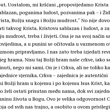
put. Uostalom, mi kršćani „propovijedamo Krista
ablazan, poganima ludost, pozvanima pak – i Žid
ista, Božju snagu i Božju mudrost.“ No nije dov
ti takvog Krista. Kristovu sablazan i ludost, a z
ju mudrost, treba i živjeti. Ona je na svoj način s
vijedima, a u punini se očitovala u vazmenom o
izmom pripravljamo. I nas zato treba izjedati rev
jeg hrama. Nisu taj Božji hram naše crkve, iako se
nuti, nego mi sami. On je i Crkva, ali ne toliko k
jednice vjernika. Crkva – zajednica je autentični
i Božji hram u kojemu i po kojemu Isus Krist, k
no želi ostati prisutan među nama, dok svi zajedn
ninu života u Bogu. Ovo je velika odgovornost C
oja od svih nas trajno, a osobito u ovom privile