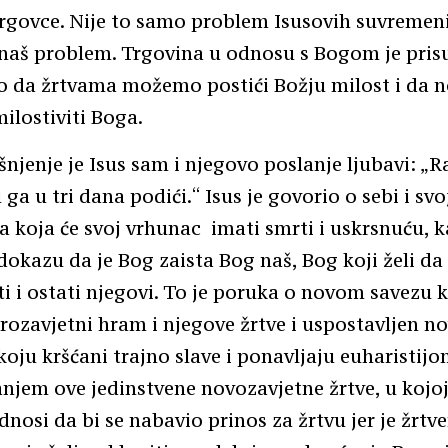
trgovce. Nije to samo problem Isusovih suvremen
 naš problem. Trgovina u odnosu s Bogom je pris
o da žrtvama možemo postići Božju milost i da 
lostiviti Boga.
njenje je Isus sam i njegovo poslanje ljubavi: „R
 ga u tri dana podići.“ Isus je govorio o sebi i svo
koja će svoj vrhunac imati smrti i uskrsnuću, 
kazu da je Bog zaista Bog naš, Bog koji želi da
 i ostati njegovi. To je poruka o novom savezu k
rozavjetni hram i njegove žrtve i uspostavljen no
koju kršćani trajno slave i ponavljaju euharistijo
njem ove jedinstvene novozavjetne žrtve, u kojoj
dnosi da bi se nabavio prinos za žrtvu jer je žrtv