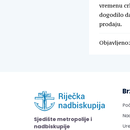
vremenu crk
dogodilo da
prodaju.
Objavljeno:
Br
Po
Nad
Sjedište metropolije i
nadbiskupije
Ure