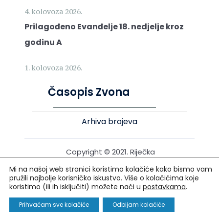
4. kolovoza 2026.
Prilagođeno Evanđelje 18. nedjelje kroz
godinu A
1. kolovoza 2026.
Časopis Zvona
Arhiva brojeva
Copyright © 2021. Riječka
nadbiskupija. Sva prava
Mi na našoj web stranici koristimo kolačiće kako bismo vam
pridržana.
pružili najbolje korisničko iskustvo. Više o kolačićima koje
koristimo (ili ih isključiti) možete naći u
postavkama
.
Izrada i održavanje: Creative Media™
Prihvaćam sve kolačiće
Odbijam kolačiće