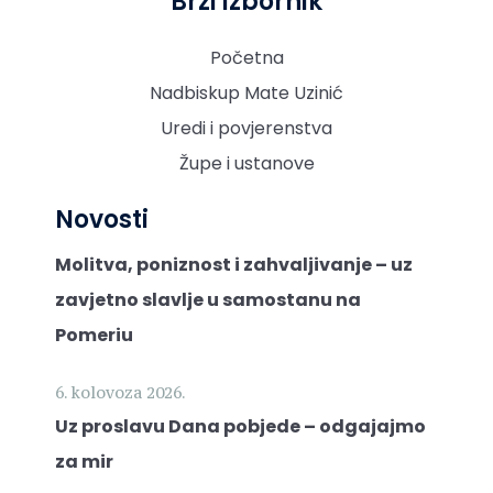
Brzi izbornik
Početna
Nadbiskup Mate Uzinić
Uredi i povjerenstva
Župe i ustanove
Novosti
Molitva, poniznost i zahvaljivanje – uz
zavjetno slavlje u samostanu na
Pomeriu
6. kolovoza 2026.
Uz proslavu Dana pobjede – odgajajmo
za mir