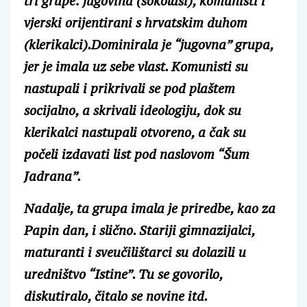
tri grupe: jugovina (sokolaši), komunisti i
vjerski orijentirani s hrvatskim duhom
(klerikalci).Dominirala je “jugovna” grupa,
jer je imala uz sebe vlast. Komunisti su
nastupali i prikrivali se pod plaštem
socijalno, a skrivali ideologiju, dok su
klerikalci nastupali otvoreno, a čak su
počeli izdavati list pod naslovom “Šum
Jadrana”.
Nadalje, ta grupa imala je priredbe, kao za
Papin dan, i slično. Stariji gimnazijalci,
maturanti i sveučilištarci su dolazili u
uredništvo “Istine”. Tu se govorilo,
diskutiralo, čitalo se novine itd.