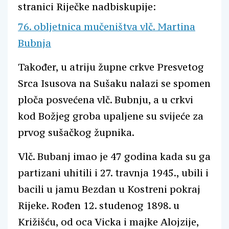
stranici Riječke nadbiskupije:
76. obljetnica mučeništva vlč. Martina
Bubnja
Također, u atriju župne crkve Presvetog
Srca Isusova na Sušaku nalazi se spomen
ploča posvećena vlč. Bubnju, a u crkvi
kod Božjeg groba upaljene su svijeće za
prvog sušačkog župnika.
Vlč. Bubanj imao je 47 godina kada su ga
partizani uhitili i 27. travnja 1945., ubili i
bacili u jamu Bezdan u Kostreni pokraj
Rijeke. Rođen 12. studenog 1898. u
Križišću, od oca Vicka i majke Alojzije,