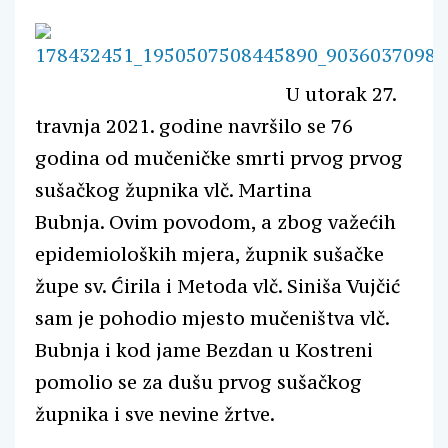
U utorak 27.
travnja 2021. godine navršilo se 76
godina od mučeničke smrti prvog prvog
sušačkog župnika vlč. Martina
Bubnja. Ovim povodom, a zbog važećih
epidemioloških mjera, župnik sušačke
župe sv. Ćirila i Metoda vlč. Siniša Vujčić
sam je pohodio mjesto mučeništva vlč.
Bubnja i kod jame Bezdan u Kostreni
pomolio se za dušu prvog sušačkog
župnika i sve nevine žrtve.