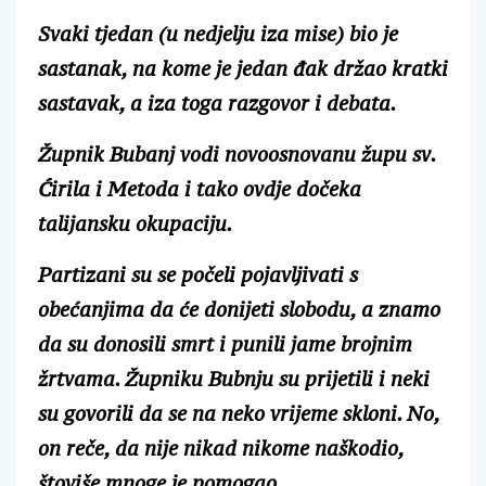
Svaki tjedan (u nedjelju iza mise) bio je
sastanak, na kome je jedan đak držao kratki
sastavak, a iza toga razgovor i debata.
Župnik Bubanj vodi novoosnovanu župu sv.
Ćirila i Metoda i tako ovdje dočeka
talijansku okupaciju.
Partizani su se počeli pojavljivati s
obećanjima da će donijeti slobodu, a znamo
da su donosili smrt i punili jame brojnim
žrtvama. Župniku Bubnju su prijetili i neki
su govorili da se na neko vrijeme skloni. No,
on reče, da nije nikad nikome naškodio,
štoviše mnoge je pomogao.