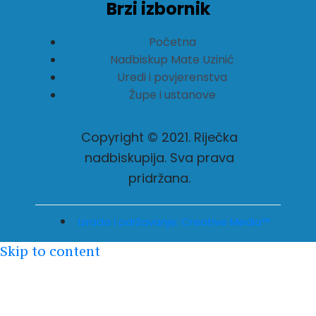
Brzi izbornik
Početna
Nadbiskup Mate Uzinić
Uredi i povjerenstva
Župe i ustanove
Copyright © 2021. Riječka
nadbiskupija. Sva prava
pridržana.
Izrada i održavanje: Creative Media™
Skip to content