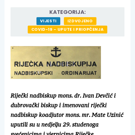
KATEGORIJA:
VIJESTI
IZDVOJENO
COVID-19 - UPUTE I PRIOPĆENJA
Riječki nadbiskup mons. dr. Ivan Devčić i
dubrovački biskup i imenovani riječki
nadbiskup koadjutor mons. mr. Mate Uzinić
uputili su u nedjelju 29. studenoga
svećenicima i vjernicima Riječke