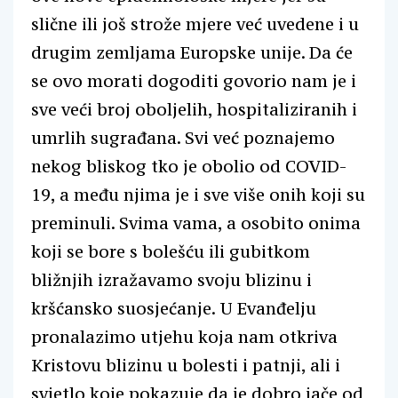
slične ili još strože mjere već uvedene i u
drugim zemljama Europske unije. Da će
se ovo morati dogoditi govorio nam je i
sve veći broj oboljelih, hospitaliziranih i
umrlih sugrađana. Svi već poznajemo
nekog bliskog tko je obolio od COVID-
19, a među njima je i sve više onih koji su
preminuli. Svima vama, a osobito onima
koji se bore s bolešću ili gubitkom
bližnjih izražavamo svoju blizinu i
kršćansko suosjećanje. U Evanđelju
pronalazimo utjehu koja nam otkriva
Kristovu blizinu u bolesti i patnji, ali i
svjetlo koje pokazuje da je dobro jače od