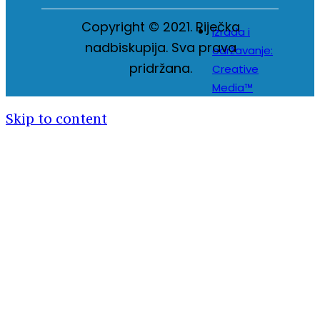
Copyright © 2021. Riječka
Izrada i
nadbiskupija. Sva prava
održavanje:
pridržana.
Creative
Media™
Skip to content