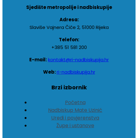
Sjedište metropolije i nadbiskupije
Adresa:
Slaviše Vajnera Čiče 2, 51000 Rijeka
Telefon:
+385 51 581 200
E-mail:
kontakt@ri-nadbiskupija.hr
Web:
ri-nadbiskupija.hr
Brzi izbornik
Početna
Nadbiskup Mate Uzinić
Uredi i povjerenstva
Župe i ustanove