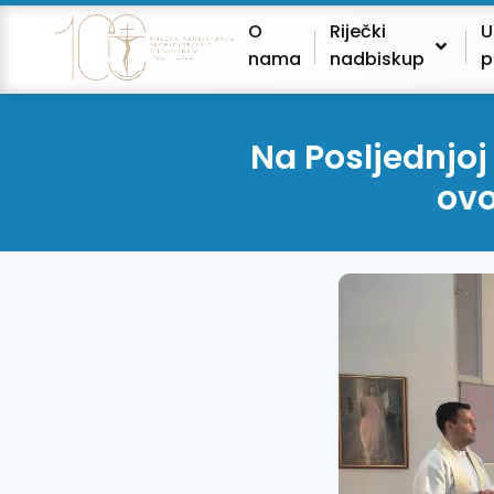
O
Riječki
U
nama
nadbiskup
p
Na Posljednjoj
ovo