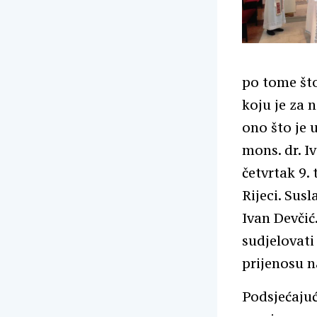
po tome što
koju je za 
ono što je 
mons. dr. I
četvrtak 9.
Rijeci. Susl
Ivan Devčić
sudjelovati
prijenosu n
Podsjećajuć