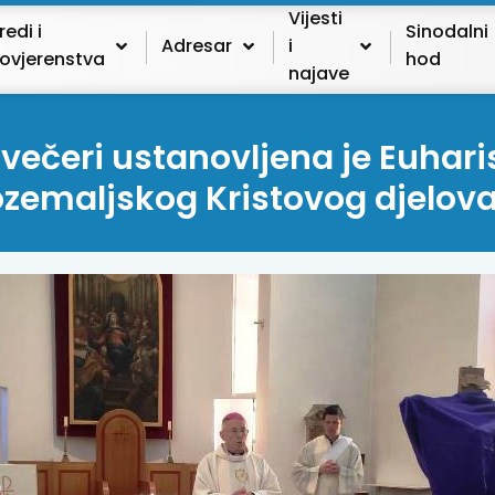
Vijesti
redi i
Sinodalni
Adresar
i
ovjerenstva
hod
najave
 večeri ustanovljena je Euhari
zemaljskog Kristovog djelov