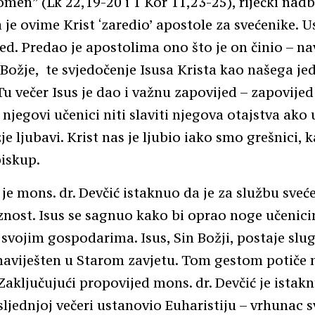
men” (Lk 22,19-20 i 1 Kor 11,23-25), riječki nadb
 je ovime Krist ‘zaredio’ apostole za svećenike. U
red. Predao je apostolima ono što je on činio – na
 Božje, te svjedočenje Isusa Krista kao našega je
 Tu večer Isus je dao i važnu zapovijed – zapovijed
 njegovi učenici niti slaviti njegova otajstva ako
e ljubavi. Krist nas je ljubio iako smo grešnici, k
biskup.
je mons. dr. Devčić istaknuo da je za službu sveć
nost. Isus se sagnuo kako bi oprao noge učenici
 svojim gospodarima. Isus, Sin Božji, postaje sluga
naviješten u Starom zavjetu. Tom gestom potiče 
Zaključujući propovijed mons. dr. Devčić je istak
sljednjoj večeri ustanovio Euharistiju – vrhunac 