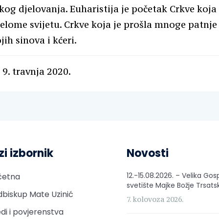
og djelovanja. Euharistija je početak Crkve koja
ijelome svijetu. Crkve koja je prošla mnoge patnje
jih sinova i kćeri.
 9. travnja 2020.
zi izbornik
Novosti
12.-15.08.2026. – Velika Gos
četna
svetište Majke Božje Trsats
biskup Mate Uzinić
7. kolovoza 2026.
di i povjerenstva