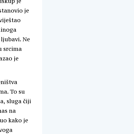
iskup je
stanovio je
viještao
dinoga
 ljubavi. Ne
 u srcima
azao je
eništva
ma. To su
, sluga čiji
nas na
nuo kako je
svoga