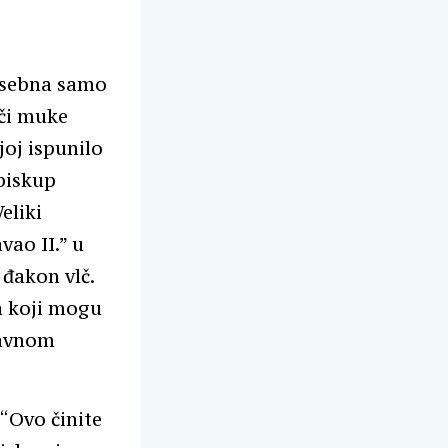
posebna samo
oči muke
joj ispunilo
dbiskup
eliki
vao II.” u
 đakon vlč.
a koji mogu
ravnom
 “Ovo činite