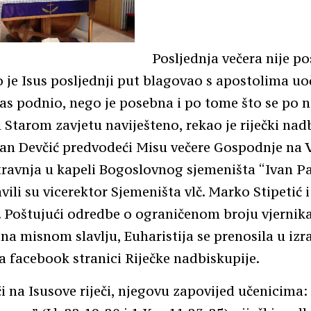
Posljednja večera nije 
 je Isus posljednji put blagovao s apostolima u
nas podnio, nego je posebna i po tome što se po n
u Starom zavjetu naviješteno, rekao je riječki na
van Devčić predvodeći Misu večere Gospodnje na V
 travnja u kapeli Bogoslovnog sjemeništa “Ivan Pa
avili su vicerektor Sjemeništa vlč. Marko Stipetić i
. Poštujući odredbe o ograničenom broju vjernik
 na misnom slavlju, Euharistija se prenosila u iz
a facebook stranici Riječke nadbiskupije.
i na Isusove riječi, njegovu zapovijed učenicima: