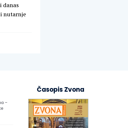
 i danas
 i nutarnje
Časopis Zvona
pa –
ke