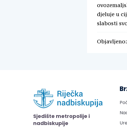
ovozemaljsk
djeluje u c
slabosti svo
Objavljeno:
Br
Po
Nad
Sjedište metropolije i
nadbiskupije
Ure