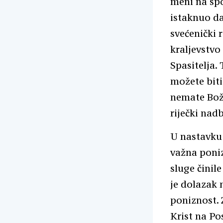
meni na spo
istaknuo da
svećenički 
kraljevstvo
Spasitelja.
možete biti
nemate Božj
riječki nad
U nastavku 
važna poniz
sluge činile
je dolazak 
poniznost. 
Krist na Po