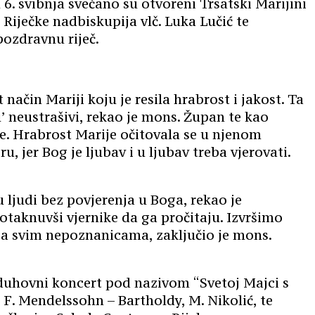
 6. svibnja svečano su otvoreni Trsatski Marijini
Riječke nadbiskupija vlč. Luka Lučić te
pozdravnu riječ.
način Mariji koju je resila hrabrost i jakost. Ta
u’ neustrašivi, rekao je mons. Župan te kao
te. Hrabrost Marije očitovala se u njenom
jer Bog je ljubav i u ljubav treba vjerovati.
u ljudi bez povjerenja u Boga, rekao je
otaknuvši vjernike da ga pročitaju. Izvršimo
 sa svim nepoznanicama, zaključio je mons.
 duhovni koncert pod nazivom “Svetoj Majci s
, F. Mendelssohn – Bartholdy, M. Nikolić, te