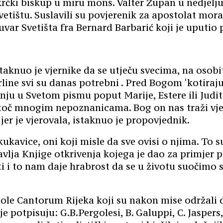
krčki biskup u miru mons. Valter Župan u nedjelju
tištu. Suslavili su povjerenik za apostolat mora 
var Svetišta fra Bernard Barbarić koji je uputio 
knuo je vjernike da se utječu svecima, na osobit 
rline svi su danas potrebni . Pred Bogom ‘kotiraj
inju u Svetom pismu poput Marije, Estere ili Judi
oč mnogim nepoznanicama. Bog on nas traži vjeru, 
jer je vjerovala, istaknuo je propovjednik.
ukavice, oni koji misle da sve ovisi o njima. To s
vlja Knjige otkrivenja kojega je dao za primjer p
ti i to nam daje hrabrost da se u životu suočimo
chole Cantorum Rijeka koji su nakon mise održali
e potpisuju: G.B.Pergolesi, B. Galuppi, C. Jaspers