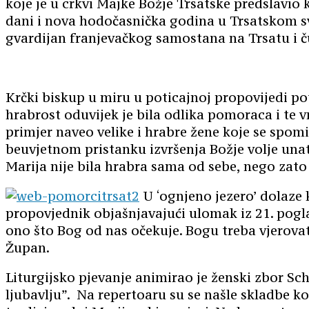
koje je u crkvi Majke Božje Trsatske predslavio 
dani i nova hodočasnička godina u Trsatskom sve
gvardijan franjevačkog samostana na Trsatu i ču
Krčki biskup u miru u poticajnoj propovijedi pota
hrabrost oduvijek je bila odlika pomoraca i te v
primjer naveo velike i hrabre žene koje se spom
beuvjetnom pristanku izvršenja Božje volje unat
Marija nije bila hrabra sama od sebe, nego zato 
U ‘ognjeno jezero’ dolaze k
propovjednik objašnjavajući ulomak iz 21. pogla
ono što Bog od nas očekuje. Bogu treba vjerova
Župan.
Liturgijsko pjevanje animirao je ženski zbor S
ljubavlju”. Na repertoaru su se našle skladbe koj