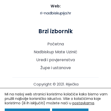
Web:
ri-nadbiskupija.hr
Brzi izbornik
Početna
Nadbiskup Mate Uzinić
Uredi i povjerenstva
Župe i ustanove
Copyright © 2021. Riječka
nadbiskupija. Sva prava
Mi na našoj web stranici koristimo kolačiće kako bismo vam
pridržana.
pružili najbolje korisničko iskustvo. Više o kolačićima koje
koristimo (ili ih isključiti) možete naći u
postavkama
.
Izrada i održavanje: Creative Media™