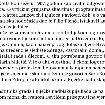
kreta koji seže u 1907. godinu kao civilni odgovo
nča. O vrtićkim grupama skautima i programima r
na, Mattea Lenzovich i Ljubica Pavlović, dok je o 
autska hodočašća dao je Filip Plenča istakuvši ka
stu zajednice.
eže uz zdravu prehranu, osobito tijekom logorova
ti provode tijekom ljetnih mjeseci u Driveniku. Ri
e. O njima, kao i najavi prvog dolaska djece Hrva
a uređeno je sjedište Zdruga, Pastoralni doma „Bl
eštaja i rada s djecom. O tim potrebama govorio
arin Miletić. Više o aktivnostima tijekom logorov
poznao s projektom ljetovanja u kampu na nena
ljske zajednice skauta o čemu je govorila Sara K
ipadnici Zdruga katoličkih skauta Riječke nadbis
aštitnika grada i Riječke nadbiskupije kada će na
m mons. dr. Ivanom Devčićem prisegnuti na vjern