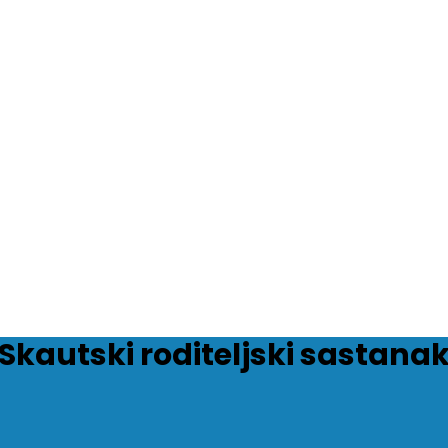
Skautski roditeljski sastana