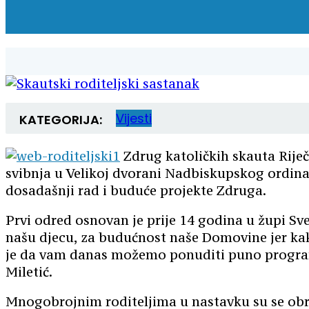
Vijesti
KATEGORIJA:
Zdrug katoličkih skauta Rije
svibnja u Velikoj dvorani Nadbiskupskog ordinari
dosadašnji rad i buduće projekte Zdruga.
Prvi odred osnovan je prije 14 godina u župi Sve
našu djecu, za budućnost naše Domovine jer ka
je da vam danas možemo ponuditi puno programa,
Miletić.
Mnogobrojnim roditeljima u nastavku su se obra