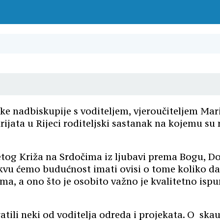
čke nadbiskupije s voditeljem, vjeroučiteljem Mar
jata u Rijeci roditeljski sastanak na kojemu su r
tog Križa na Srdočima iz ljubavi prema Bogu, Dom
kvu ćemo budućnost imati ovisi o tome koliko da
 a ono što je osobito važno je kvalitetno ispun
tili neki od voditelja odreda i projekata. O sk