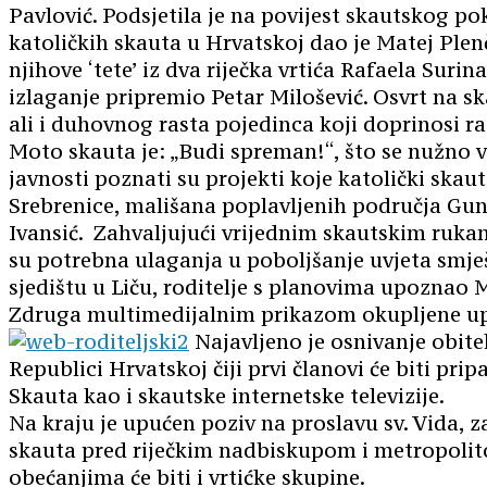
Pavlović. Podsjetila je na povijest skautskog po
katoličkih skauta u Hrvatskoj dao je Matej Ple
njihove ‘tete’ iz dva riječka vrtića Rafaela Suri
izlaganje pripremio Petar Milošević. Osvrt na sk
ali i duhovnog rasta pojedinca koji doprinosi ra
Moto skauta je: „Budi spreman!“, što se nužno v
javnosti poznati su projekti koje katolički skau
Srebrenice, mališana poplavljenih područja Gunj
Ivansić. Zahvaljujući vrijednim skautskim rukam
su potrebna ulaganja u poboljšanje uvjeta smj
sjedištu u Liču, roditelje s planovima upoznao M
Zdruga multimedijalnim prikazom okupljene u
Najavljeno je osnivanje obite
Republici Hrvatskoj čiji prvi članovi će biti pr
Skauta kao i skautske internetske televizije.
Na kraju je upućen poziv na proslavu sv. Vida, z
skauta pred riječkim nadbiskupom i metropolito
obećanjima će biti i vrtićke skupine.