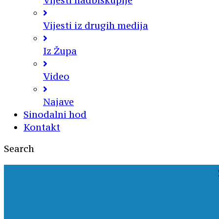
Vijesti nadbiskupije
Vijesti iz drugih medija
Iz Župa
Video
Najave
Sinodalni hod
Kontakt
Search