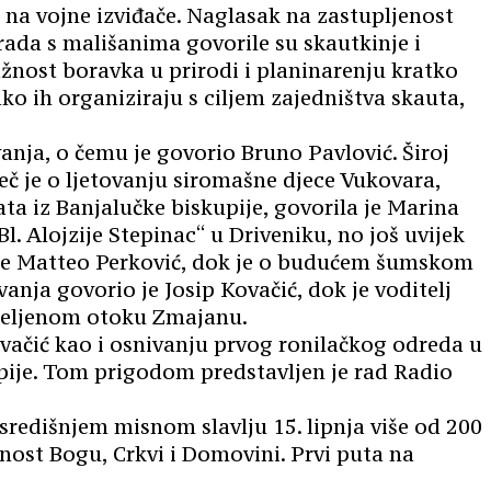
r na vojne izviđače. Naglasak na zastupljenost
ada s mališanima govorile su skautkinje i
važnost boravka u prirodi i planinarenju kratko
ko ih organiziraju s ciljem zajedništva skauta,
nja, o čemu je govorio Bruno Pavlović. Široj
ječ je o ljetovanju siromašne djece Vukovara,
ta iz Banjalučke biskupije, govorila je Marina
. Alojzije Stepinac“ u Driveniku, no još uvijek
 je Matteo Perković, dok je o budućem šumskom
anja govorio je Josip Kovačić, dok je voditelj
seljenom otoku Zmajanu.
ovačić kao i osnivanju prvog ronilačkog odreda u
kupije. Tom prigodom predstavljen je rad Radio
 središnjem misnom slavlju 15. lipnja više od 200
ost Bogu, Crkvi i Domovini. Prvi puta na