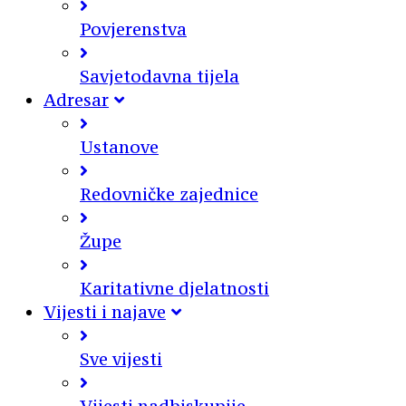
Povjerenstva
Savjetodavna tijela
Adresar
Ustanove
Redovničke zajednice
Župe
Karitativne djelatnosti
Vijesti i najave
Sve vijesti