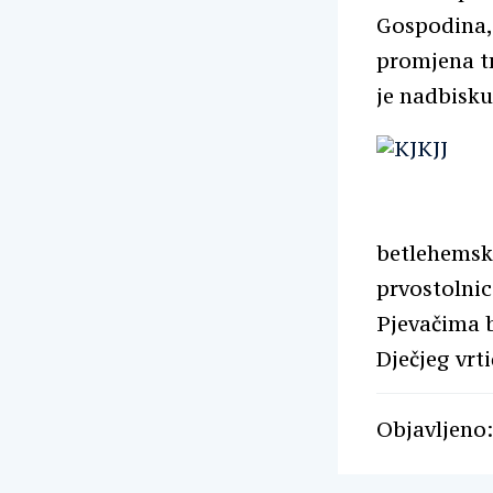
Gospodina, 
promjena tr
je nadbisku
betlehemske
prvostolnici
Pjevačima b
Dječjeg vrt
Objavljeno: 