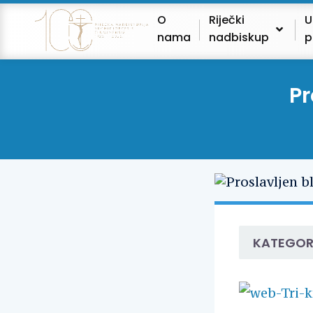
O
Riječki
U
nama
nadbiskup
p
Pr
KATEGOR