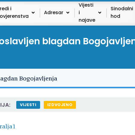
Vijesti
redi i
Sinodalni
Adresar
i
ovjerenstva
hod
najave
oslavljen blagdan Bogojavlje
IJA:
VIJESTI
IZDVOJENO