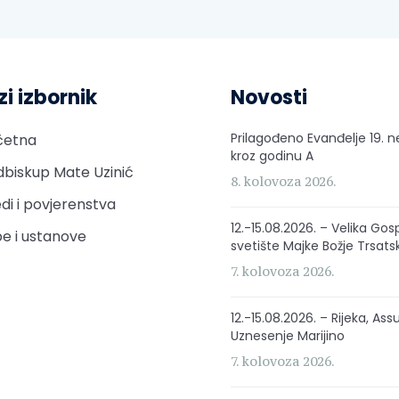
zi izbornik
Novosti
Prilagođeno Evanđelje 19. n
četna
kroz godinu A
biskup Mate Uzinić
8. kolovoza 2026.
di i povjerenstva
12.-15.08.2026. – Velika Gos
e i ustanove
svetište Majke Božje Trsats
7. kolovoza 2026.
12.-15.08.2026. – Rijeka, Ass
Uznesenje Marijino
7. kolovoza 2026.