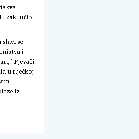
 takva
, zaključio
 slavi se
injstva i
ri, “Pjevači
a u riječkoj
rvim
laze iz