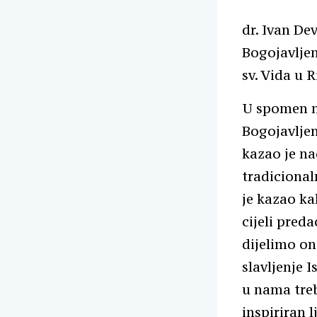
dr. Ivan De
Bogojavljenj
sv. Vida u R
U spomen na
Bogojavljen
kazao je na
tradicional
je kazao ka
cijeli pred
dijelimo on
slavljenje 
u nama treb
inspiriran l