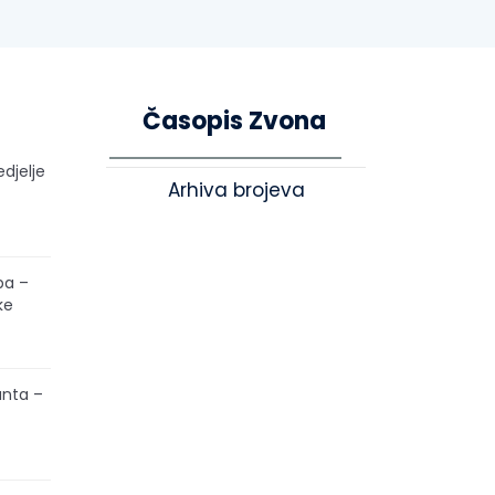
Časopis Zvona
edjelje
Arhiva brojeva
pa –
ke
unta –