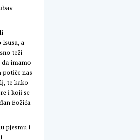
jubav
li
o Isusa, a
esno teži
ao da imamo
a potiče nas
j, te kako
e i koji se
gdan Božića
ku pjesmu i
i