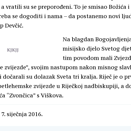
a vratili su se preporođeni. To je smisao Božića i
eba se dogoditi i nama – da postanemo novi ljudi
p Devčić.
Na blagdan Bogojavljenja
misijsko djelo Svetog djet
KJKJJ
tim povodom mali Zvjezda
 zvijezde”, svojim nastupom nakon misnog slavlj
 dočarali su dolazak Sveta tri kralja. Riječ je o p
etlehemske zvijezde u Riječkoj nadbiskupiji, a do
ića “Zvončica” s Viškova.
7. siječnja 2016.