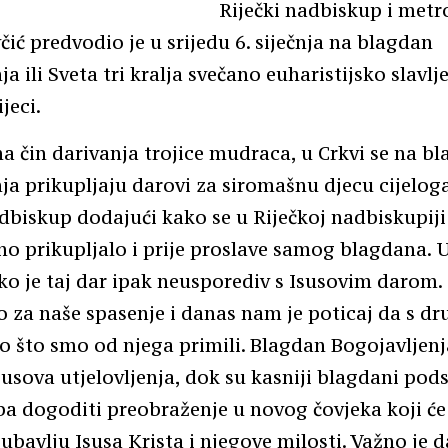
Riječki nadbiskup i metr
včić predvodio je u srijedu 6. siječnja na blagdan
a ili Sveta tri kralja svečano euharistijsko slavlj
ijeci.
 čin darivanja trojice mudraca, u Crkvi se na b
ja prikupljaju darovi za siromašnu djecu cijeloga
dbiskup dodajući kako se u Riječkoj nadbiskupiji
no prikupljalo i prije proslave samog blagdana. 
ko je taj dar ipak neusporediv s Isusovim darom
ao za naše spasenje i danas nam je poticaj da s d
o što smo od njega primili. Blagdan Bogojavljenj
Isusova utjelovljenja, dok su kasniji blagdani pods
a dogoditi preobraženje u novog čovjeka koji će 
jubavlju Isusa Krista i njegove milosti. Važno je d