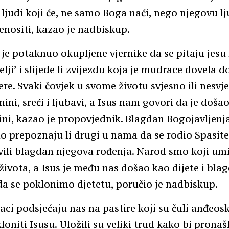
judi koji će, ne samo Boga naći, nego njegovu l
nositi, kazao je nadbiskup.
je potaknuo okupljene vjernike da se pitaju jesu 
lji’ i slijede li zvijezdu koja je mudrace dovela d
ere. Svaki čovjek u svome životu svjesno ili nesvj
nini, sreći i ljubavi, a Isus nam govori da je doš
ini, kazao je propovjednik. Blagdan Bogojavljenj
o prepoznaju li drugi u nama da se rodio Spasitel
ili blagdan njegova rođenja. Narod smo koji umir
života, a Isus je među nas došao kao dijete i bla
da se poklonimo djetetu, poručio je nadbiskup.
aci podsjećaju nas na pastire koji su čuli anđeos
loniti Isusu. Uložili su veliki trud kako bi pronašl