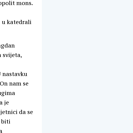
opolit mons.
e u katedrali
lagdan
 svijeta,
U nastavku
. On nam se
rugima
a je
jetnici da se
biti
a