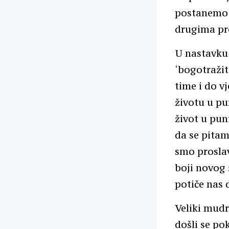
postanemo l
drugima pre
U nastavku 
‘bogotražite
time i do vj
životu u pu
život u pun
da se pitam
smo proslav
boji novog 
potiče nas 
Veliki mudr
došli se pok