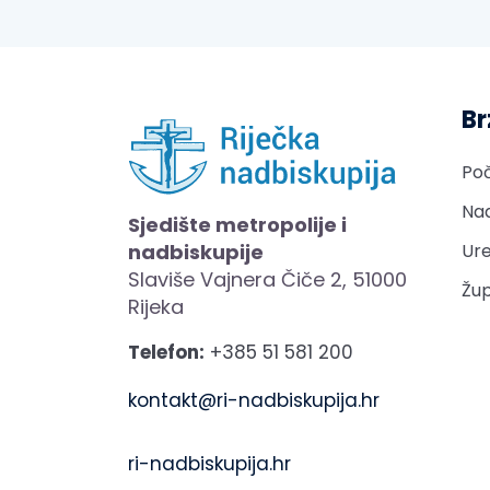
Br
Po
Nad
Sjedište metropolije i
nadbiskupije
Ure
Slaviše Vajnera Čiče 2, 51000
Žup
Rijeka
Telefon:
+385 51 581 200
kontakt@ri-nadbiskupija.hr
ri-nadbiskupija.hr