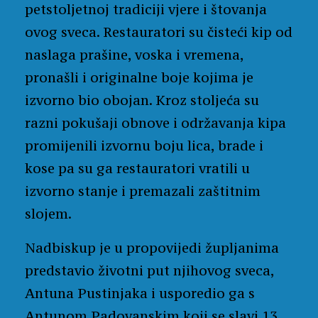
petstoljetnoj tradiciji vjere i štovanja
ovog sveca. Restauratori su čisteći kip od
naslaga prašine, voska i vremena,
pronašli i originalne boje kojima je
izvorno bio obojan. Kroz stoljeća su
razni pokušaji obnove i održavanja kipa
promijenili izvornu boju lica, brade i
kose pa su ga restauratori vratili u
izvorno stanje i premazali zaštitnim
slojem.
Nadbiskup je u propovijedi župljanima
predstavio životni put njihovog sveca,
Antuna Pustinjaka i usporedio ga s
Antunom Padovanskim koji se slavi 13.