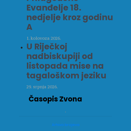
Evanđelje 18.
nedjelje kroz godinu
A
1. kolovoza 2026.
U Riječkoj
nadbiskupiji od
listopada mise na
tagaloškom jeziku
29. srpnja 2026.
Časopis Zvona
Arhiva brojeva