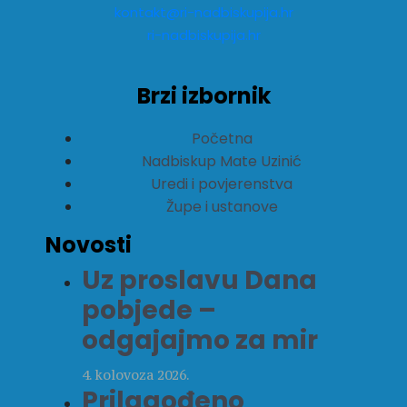
kontakt@ri-nadbiskupija.hr
ri-nadbiskupija.hr
Brzi izbornik
Početna
Nadbiskup Mate Uzinić
Uredi i povjerenstva
Župe i ustanove
Novosti
Uz proslavu Dana
pobjede –
odgajajmo za mir
4. kolovoza 2026.
Prilagođeno