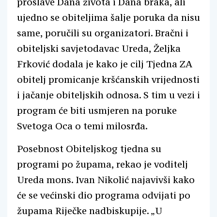
proslave Dana života i Dana braka, ali
ujedno se obiteljima šalje poruka da nisu
same, poručili su organizatori. Bračni i
obiteljski savjetodavac Ureda, Željka
Frković dodala je kako je cilj Tjedna ZA
obitelj promicanje kršćanskih vrijednosti
i jačanje obiteljskih odnosa. S tim u vezi i
program će biti usmjeren na poruke
Svetoga Oca o temi milosrđa.
Posebnost Obiteljskog tjedna su
programi po župama, rekao je voditelj
Ureda mons. Ivan Nikolić najavivši kako
će se većinski dio programa odvijati po
župama Riječke nadbiskupije. „U