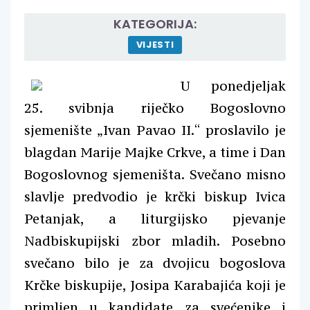
KATEGORIJA:
VIJESTI
U ponedjeljak
25. svibnja riječko Bogoslovno
sjemenište „Ivan Pavao II.“ proslavilo je
blagdan Marije Majke Crkve, a time i Dan
Bogoslovnog sjemeništa. Svečano misno
slavlje predvodio je krčki biskup Ivica
Petanjak, a liturgijsko pjevanje
Nadbiskupijski zbor mladih. Posebno
svečano bilo je za dvojicu bogoslova
Krčke biskupije, Josipa Karabajića koji je
primljen u kandidate za svećenike i