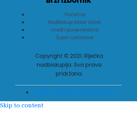
Brzi izbornik
Početna
Nadbiskup Mate Uzinić
Uredi i povjerenstva
Župe i ustanove
Copyright © 2021. Riječka
nadbiskupija. Sva prava
pridržana.
Izrada i održavanje: Creative Media™
Skip to content