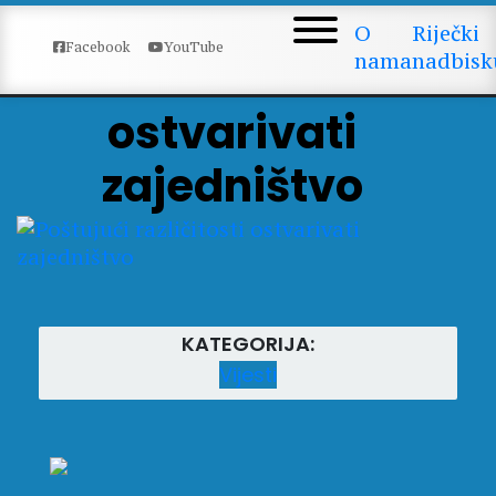
Poštujući
O
Riječki
Facebook
YouTube
nama
nadbisk
različitosti
ostvarivati
zajedništvo
KATEGORIJA:
Vijesti