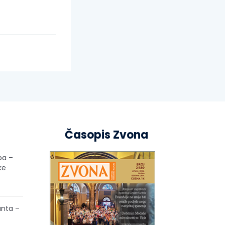
Časopis Zvona
pa –
ke
unta –