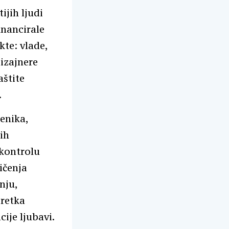
ijih ljudi
inancirale
kte: vlade,
dizajnere
aštite
.
enika,
ih
 kontrolu
ičenja
nju,
oretka
ije ljubavi.