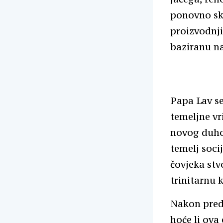
ponovno sk
proizvodnji
baziranu na
Papa Lav se
temeljne vr
novog duhov
temelj soci
čovjeka stvo
trinitarnu 
Nakon preda
hoće li ova