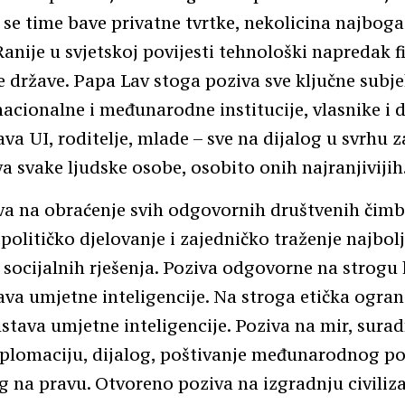
a se time bave privatne tvrtke, nekolicina najbogat
 Ranije u svjetskoj povijesti tehnološki napredak f
le države. Papa Lav stoga poziva sve ključne subje
 nacionalne i međunarodne institucije, vlasnike i 
ava UI, roditelje, mlade – sve na dijalog u svrhu z
a svake ljudske osobe, osobito onih najranjivijih
va na obraćenje svih odgovornih društvenih čimb
olitičko djelovanje i zajedničko traženje najbolj
 socijalnih rješenja. Poziva odgovorne na strogu
tava umjetne inteligencije. Na stroga etička ogran
stava umjetne inteligencije. Poziva na mir, surad
iplomaciju, dijalog, poštivanje međunarodnog p
 na pravu. Otvoreno poziva na izgradnju civilizac