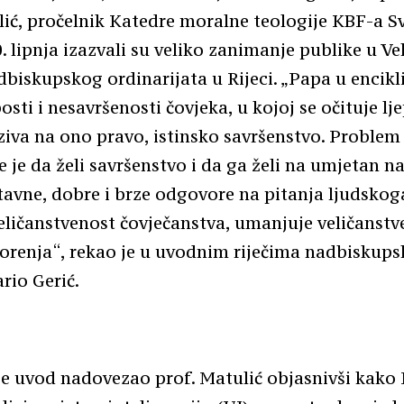
ić, pročelnik Katedre moralne teologije KBF-a Sv
. lipnja izazvali su veliko zanimanje publike u Ve
biskupskog ordinarijata u Rijeci. „Papa u encikli
bosti i nesavršenosti čovjeka, u kojoj se očituje lj
iva na ono pravo, istinsko savršenstvo. Proble
e je da želi savršenstvo i da ga želi na umjetan na
tavne, dobre i brze odgovore na pitanja ljudskoga
ličanstvenost čovječanstva, umanjuje veličanstv
orenja“, rekao je u uvodnim riječima nadbiskupsk
rio Gerić.
e uvod nadovezao prof. Matulić objasnivši kako