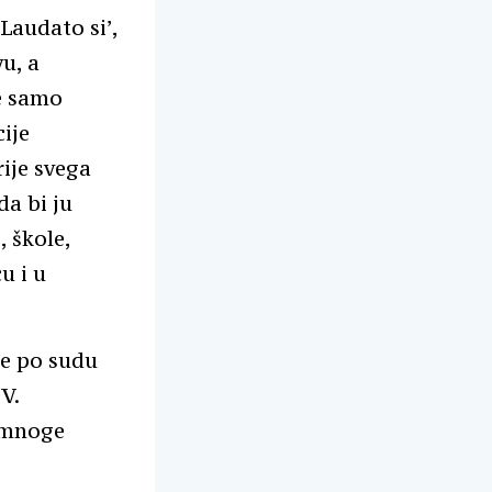
Laudato si’,
vu, a
je samo
ije
ije svega
a bi ju
, škole,
u i u
je po sudu
V.
a mnoge