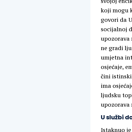
svojoj enci
koji mogu k
govori da U
socijalnoj 
upozorava 
ne gradi lj
umjetna int
osjećaje, e
čini istinsk
ima osjećaj
ljudsku top
upozorava n
U službi d
Istaknuo je