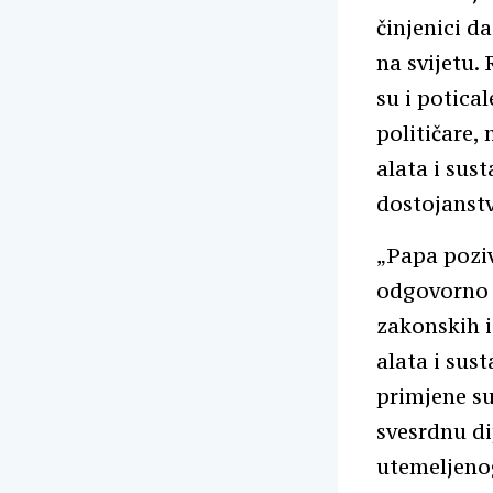
činjenici d
na svijetu.
su i potica
političare,
alata i sust
dostojanstv
„Papa pozi
odgovorno p
zakonskih i
alata i sus
primjene su
svesrdnu d
utemeljenog