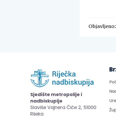
Objavljeno:
Br
Po
Nad
Sjedište metropolije i
nadbiskupije
Ure
Slaviše Vajnera Čiče 2, 51000
Žup
Rijeka