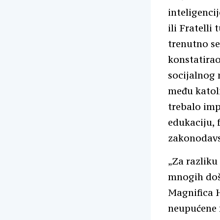
inteligenci
ili Fratelli
trenutno se
konstatirao
socijalnog 
među katol
trebalo impl
edukaciju, 
zakonodavst
„Za razliku
mnogih doš
Magnifica 
neupućene m