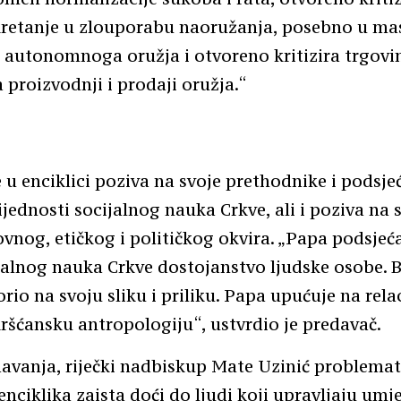
retanje u zlouporabu naoružanja, posebno u ma
 autonomnoga oružja i otvoreno kritizira trgovin
 proizvodnji i prodaji oružja.“
 u enciklici poziva na svoje prethodnike i podsje
ijednosti socijalnog nauka Crkve, ali i poziva na 
nog, etičkog i političkog okvira. „Papa podsjeća
jalnog nauka Crkve dostojanstvo ljudske osobe. B
rio na svoju sliku i priliku. Papa upućuje na rela
kršćansku antropologiju“, ustvrdio je predavač.
vanja, riječki nadbiskup Mate Uzinić problemati
 enciklika zaista doći do ljudi koji upravljaju um