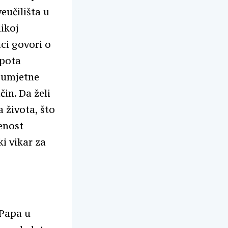
eučilišta u
likoj
ci govori o
epota
m umjetne
čin. Da želi
 života, što
enost
i vikar za
 Papa u