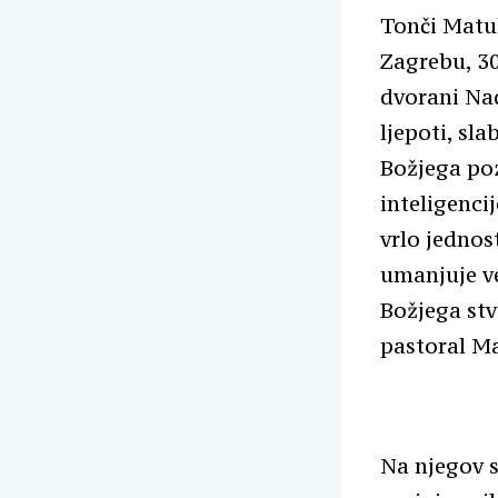
Tonči Matul
Zagrebu, 30
dvorani Nad
ljepoti, sla
Božjega poz
inteligencij
vrlo jednos
umanjuje ve
Božjega stv
pastoral Ma
Na njegov s