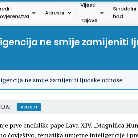
Vijesti
redi i
Sinodalni
Adresar
i
ovjerenstva
hod
najave
igencija ne smije zamijeniti 
IJA:
VIJESTI
nje prve enciklike pape Lava XIV. „Magnifica Hu
no čovještvo, tematika umjetne inteligencije i pr