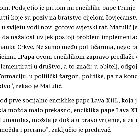
jom. Podsjetio je pritom na enciklike pape Franje 
 tutti koje su poziv na bratstvo cijelom čovječanst
 u svijetu vodi novi gotovo svjetski rat. Matulić 
 da nažalost uvijek postoji problem implementac
nauka Crkve. Ne samo među političarima, nego pr
icima. „Papa ovom enciklikom zapravo predlaže d
ementirati u društvo, a to znači: u obitelj, odgoj
formaciju, u politički žargon, politike, pa na konc
vo“, rekao je Matulić.
 od prve socijalne enciklike pape Lava XIII., koja 
la možda malo prekasno, enciklika pape Lava XI
Humanitas, možda je došla u pravo vrijeme, a z
ožda i prerano“, zaključio je predavač.