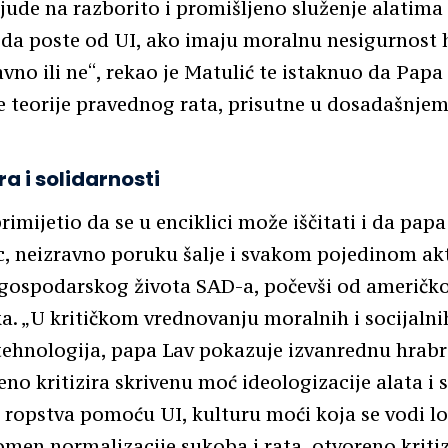
ljude na razborito i promišljeno služenje alatima
i da poste od UI, ako imaju moralnu nesigurnost h
ravno ili ne“, rekao je Matulić te istaknuo da Papa
e teorije pravednog rata, prisutne u dosadašnje
a i solidarnosti
rimijetio da se u enciklici može iščitati i da papa
, neizravno poruku šalje i svakom pojedinom ak
 gospodarskog života SAD-a, počevši od američk
a. „U kritičkom vrednovanju moralnih i socijalni
ehnologija, papa Lav pokazuje izvanrednu hrabro
reno kritizira skrivenu moć ideologizacije alata i 
 ropstva pomoću UI, kulturu moći koja se vodi 
omen normalizacije sukoba i rata, otvoreno kritiz