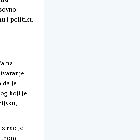
sovnoj
u i politiku
ća na
stvaranje
 da je
og koji je
cijsku,
zirao je
jetnom