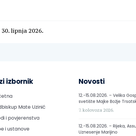
 30. lipnja 2026.
zi izbornik
Novosti
12.-15.08.2026. – Velika Gos
četna
svetište Majke Božje Trsats
biskup Mate Uzinić
7. kolovoza 2026.
di i povjerenstva
12.-15.08.2026. – Rijeka, Ass
e i ustanove
Uznesenje Marijino