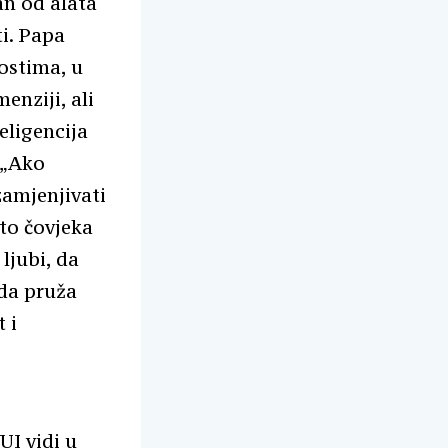
an od alata
ti. Papa
ostima, u
enziji, ali
ligencija
 „Ako
zamjenjivati
to čovjeka
ljubi, da
 da pruža
 i
UI vidi u