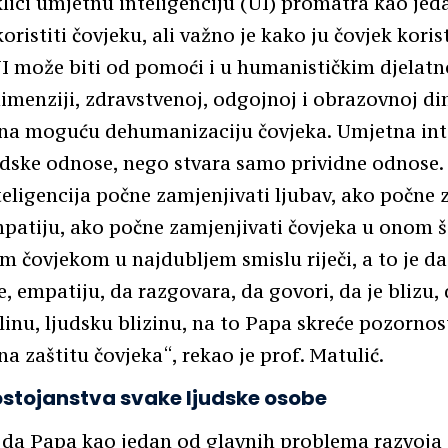
klici umjetnu inteligenciju (UI) promatra kao jed
oristiti čovjeku, ali važno je kako ju čovjek koris
I može biti od pomoći i u humanističkim djelatn
dimenziji, zdravstvenoj, odgojnoj i obrazovnoj dim
na moguću dehumanizaciju čovjeka. Umjetna inte
udske odnose, nego stvara samo prividne odnose.
eligencija počne zamjenjivati ljubav, ako počne 
mpatiju, ako počne zamjenjivati čovjeka u onom š
im čovjekom u najdubljem smislu riječi, a to je da 
e, empatiju, da razgovara, da govori, da je blizu,
linu, ljudsku blizinu, na to Papa skreće pozornost
a zaštitu čovjeka“, rekao je prof. Matulić.
ostojanstva svake ljudske osobe
 da Papa kao jedan od glavnih problema razvoja 