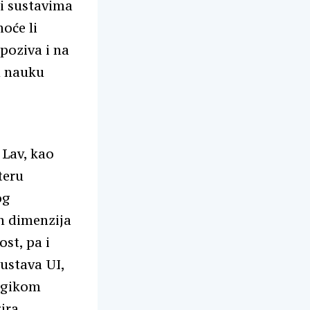
 i sustavima
oće li
 poziva i na
m nauku
 Lav, kao
teru
og
h dimenzija
st, pa i
sustava UI,
logikom
ira