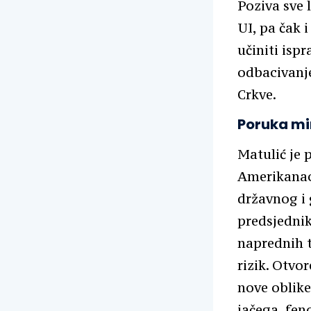
Poziva sve 
UI, pa čak 
učiniti isp
odbacivanj
Crkve.
Poruka mir
Matulić je p
Amerikanac
državnog i
predsjednik
naprednih t
rizik. Otvo
nove oblike
jačega, fen