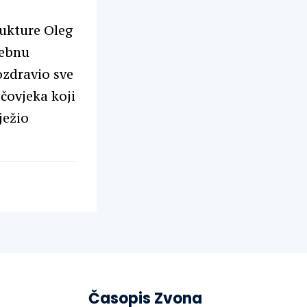
rukture Oleg
sebnu
ozdravio sve
 čovjeka koji
ježio
Časopis Zvona