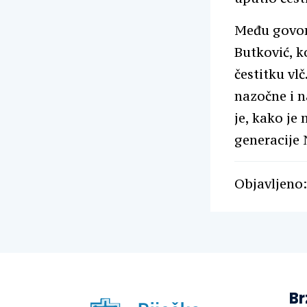
Među govorn
Butković, k
čestitku vl
nazočne i n
je, kako je
generacije 
Objavljeno: 
Br