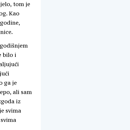
jelo, tom je
og. Kao
 godine,
nice.
ogodišnjem
 bilo i
aljujući
jući
o ga je
jepo, ali sam
 zgoda iz
 je svima
e svima