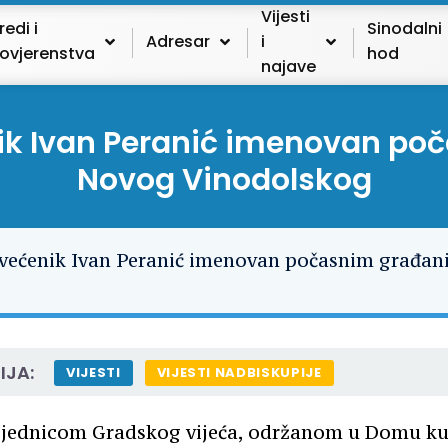
Vijesti
redi i
Sinodalni
Adresar
i
ovjerenstva
hod
najave
nik Ivan Peranić imenovan p
Novog Vinodolskog
IJA:
VIJESTI
VIJESTI NADBISKUPIJE
jednicom Gradskog vijeća, održanom u Domu kul