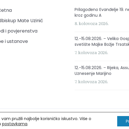
Prilagođeno Evanđelje 19. n
četna
kroz godinu A
biskup Mate Uzinić
8. kolovoza 2026.
di i povjerenstva
12.-15.08.2026. – Velika Gos
e i ustanove
svetište Majke Božje Trsats
7. kolovoza 2026.
12.-15.08.2026. – Rijeka, Ass
Uznesenje Marijino
7. kolovoza 2026.
am pružili najbolje korisničko iskustvo. Više o
rava pridržana.
P
 u
postavkama
.