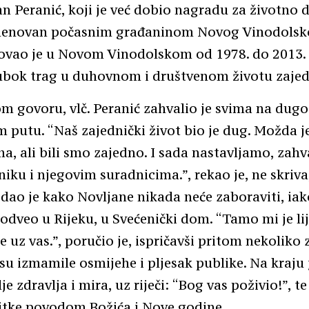
an Peranić, koji je već dobio nagradu za životno d
menovan počasnim građaninom Novog Vinodolsk
lovao je u Novom Vinodolskom od 1978. do 2013.
dubok trag u duhovnom i društvenom životu zajed
m govoru, vlč. Peranić zahvalio je svima na dug
 putu. “Naš zajednički život bio je dug. Možda je
, ali bili smo zajedno. I sada nastavljamo, zahv
iku i njegovim suradnicima.”, rekao je, ne skriva
dao je kako Novljane nikada neće zaboraviti, iak
 odveo u Rijeku, u Svećenički dom. “Tamo mi je li
e uz vas.”, poručio je, ispričavši pritom nekoliko
 su izmamile osmijehe i pljesak publike. Na kraju
je zdravlja i mira, uz riječi: “Bog vas poživio!”, t
itke povodom Božića i Nove godine.