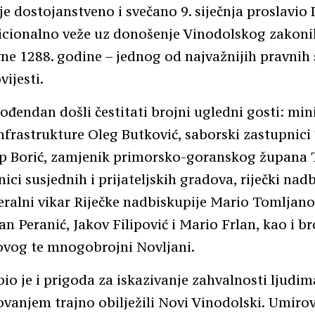
je dostojanstveno i svečano 9. siječnja proslavio
dicionalno veže uz donošenje Vinodolskog zakoni
vne 1288. godine – jednog od najvažnijih pravni
vijesti.
đendan došli čestitati brojni ugledni gosti: min
nfrastrukture Oleg Butković, saborski zastupnici
sip Borić, zamjenik primorsko-goranskog župana 
ici susjednih i prijateljskih gradova, riječki na
eralni vikar Riječke nadbiskupije Mario Tomljano
an Peranić, Jakov Filipović i Mario Frlan, kao i br
Novog te mnogobrojni Novljani.
io je i prigoda za iskazivanje zahvalnosti ljudim
ovanjem trajno obilježili Novi Vinodolski. Umirov