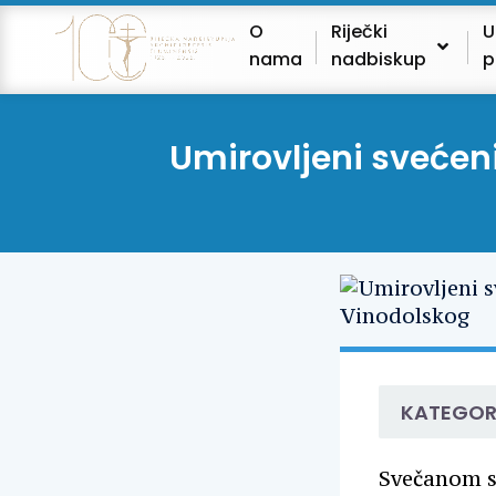
O
Riječki
U
nama
nadbiskup
p
Umirovljeni sveće
KATEGOR
Svečanom s