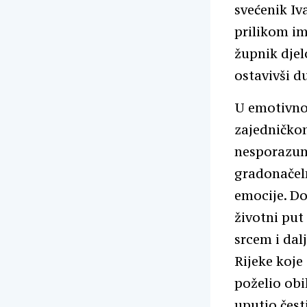
svećenik Iv
prilikom i
župnik dje
ostavivši 
U emotivno
zajedničkom
nesporazuma
gradonačeln
emocije. Do
životni put
srcem i dalj
Rijeke koje
poželio obil
uputio čest