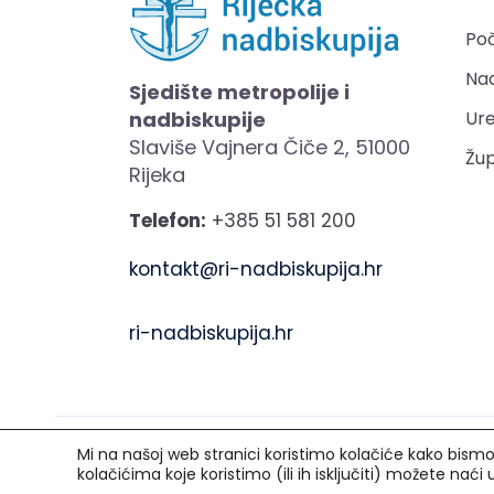
Po
Nad
Sjedište metropolije i
nadbiskupije
Ure
Slaviše Vajnera Čiče 2, 51000
Žup
Rijeka
Telefon:
+385 51 581 200
kontakt@ri-nadbiskupija.hr
ri-nadbiskupija.hr
Mi na našoj web stranici koristimo kolačiće kako bismo v
Copyright © 2021. Riječka nadbiskupija. Sva p
kolačićima koje koristimo (ili ih isključiti) možete naći