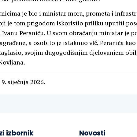
icima je bio i ministar mora, prometa i infrast
oji je tom prigodom iskoristio priliku uputiti po
č. Ivanu Peraniću. U svom obraćanju ministar je p
agrađene, a osobito je istaknuo vlč. Peranića kao
 naglasio, svojim dugogodišnjim djelovanjem obil
Novljana.
9. siječnja 2026.
zi izbornik
Novosti