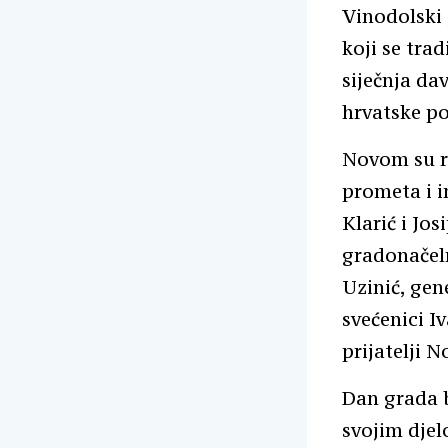
Vinodolski 
koji se tra
siječnja da
hrvatske po
Novom su ro
prometa i i
Klarić i Jo
gradonačeln
Uzinić, gen
svećenici Iv
prijatelji 
Dan grada b
svojim djel