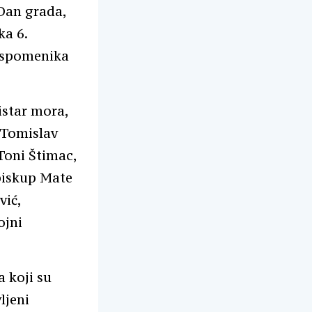
 Dan grada,
ka 6.
h spomenika
istar mora,
 Tomislav
Toni Štimac,
dbiskup Mate
vić,
ojni
a koji su
ljeni