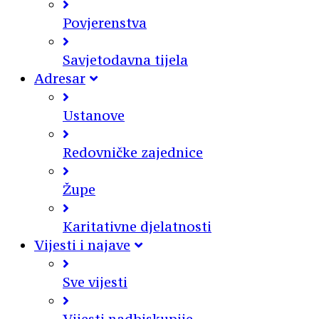
Povjerenstva
Savjetodavna tijela
Adresar
Ustanove
Redovničke zajednice
Župe
Karitativne djelatnosti
Vijesti i najave
Sve vijesti