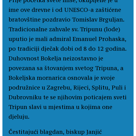
Prije početka svete mise, okupljene je u
ime ove drevne i od UNESCO-a zaštićene
bratovštine pozdravio Tomislav Brguljan.
Tradicionalne zahvale sv. Tripunu (lode)
uputio je mali admiral Emanuel Prohaska,
po tradiciji dječak dobi od 8 do 12 godina.
Duhovnost Bokelja neizostavno je
povezana sa štovanjem svetog Tripuna, a
Bokeljska mornarica osnovala je svoje
podružnice u Zagrebu, Rijeci, Splitu, Puli i
Dubrovniku te se njihovim poticajem sveti
Tripun slavi u mjestima u kojima one
djeluju.
Čestitajući blagdan, biskup Janjić