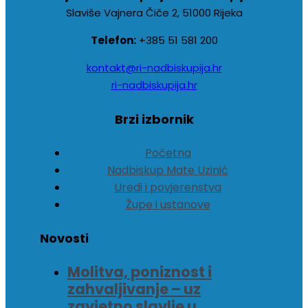
Slaviše Vajnera Čiče 2, 51000 Rijeka
Telefon:
+385 51 581 200
kontakt@ri-nadbiskupija.hr
ri-nadbiskupija.hr
Brzi izbornik
Početna
Nadbiskup Mate Uzinić
Uredi i povjerenstva
Župe i ustanove
Novosti
Molitva, poniznost i
zahvaljivanje – uz
zavjetno slavlje u