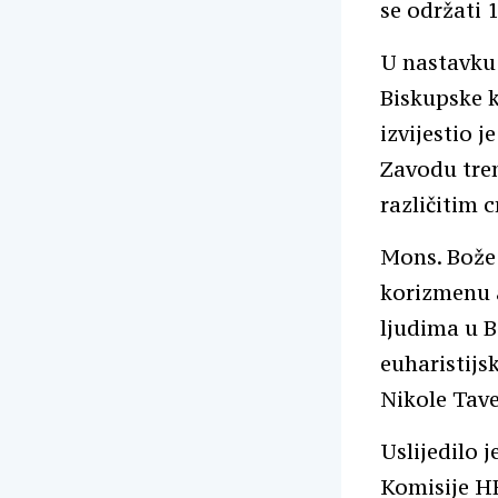
se održati 
U nastavku 
Biskupske k
izvijestio 
Zavodu tren
različitim 
Mons. Bože 
korizmenu a
ljudima u B
euharistijsk
Nikole Tave
Uslijedilo 
Komisije HB