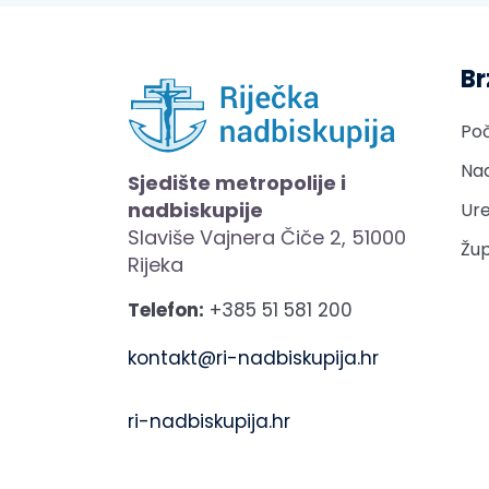
Br
Po
Nad
Sjedište metropolije i
nadbiskupije
Ure
Slaviše Vajnera Čiče 2, 51000
Žup
Rijeka
Telefon:
+385 51 581 200
kontakt@ri-nadbiskupija.hr
ri-nadbiskupija.hr