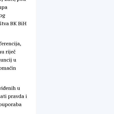
upa
kog
ištva BK BiH
erencija,
u riječ
nuncij u
domaćin
viđenih u
ati pravda i
zlouporaba