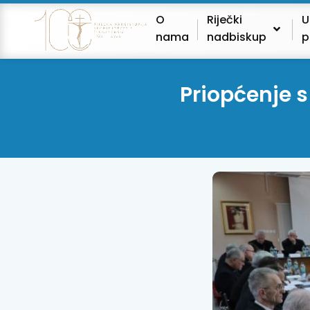
O
Riječki
U
nama
nadbiskup
p
Priopćenje s