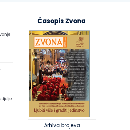
Časopis Zvona
ivanje
–
edjelje
Arhiva brojeva