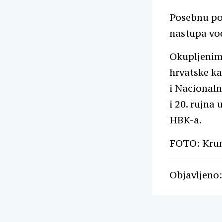
Posebnu poz
nastupa vod
Okupljenim
hrvatske kat
i Nacionalno
i 20. rujna
HBK-a.
FOTO: Krun
Objavljeno: