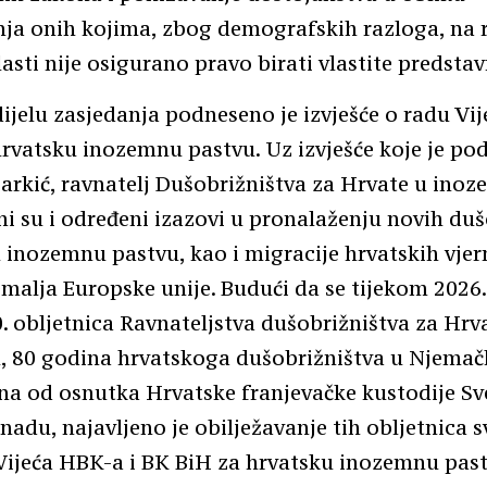
nja onih kojima, zbog demografskih razloga, na
asti nije osigurano pravo birati vlastite predstav
jelu zasjedanja podneseno je izvješće o radu Vij
rvatsku inozemnu pastvu. Uz izvješće koje je pod
rkić, ravnatelj Dušobrižništva za Hrvate u inoz
ni su i određeni izazovi u pronalaženju novih du
 inozemnu pastvu, kao i migracije hrvatskih vjer
zemalja Europske unije. Budući da se tijekom 2026
. obljetnica Ravnateljstva dušobrižništva za Hrv
 80 godina hrvatskoga dušobrižništva u Njemačko
na od osnutka Hrvatske franjevačke kustodije Sve
nadu, najavljeno je obilježavanje tih obljetnica
Vijeća HBK-a i BK BiH za hrvatsku inozemnu past