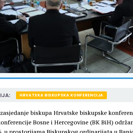
IJA:
HRVATSKA BISKUPSKA KONFERENCIJA
zasjedanje biskupa Hrvatske biskupske konferenc
onferencije Bosne i Hercegovine (BK BiH) održan
. u prostorijama Biskupskog ordinarijata u Banjo