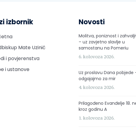
zi izbornik
Novosti
Molitva, poniznost i zahvalj
četna
– uz zavjetno slavlje u
biskup Mate Uzinić
samostanu na Pomeriu
6. kolovoza 2026.
di i povjerenstva
e i ustanove
Uz proslavu Dana pobjede 
odgajajmo za mir
4. kolovoza 2026.
Prilagođeno Evanđelje 18. n
kroz godinu A
1. kolovoza 2026.