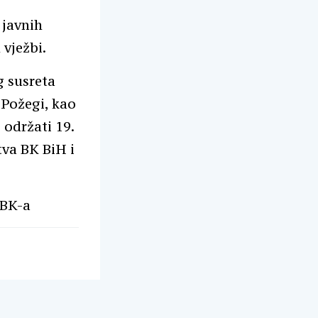
 javnih
 vježbi.
 susreta
u Požegi, kao
 održati 19.
tva BK BiH i
HBK-a