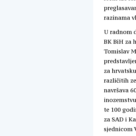
preglasava
razinama vl
U radnom di
BK BiH za h
Tomislav Ma
predstavlje
za hrvatsku
različitih 
navršava 60
inozemstvu,
te 100 godi
za SAD i Ka
sjednicom 