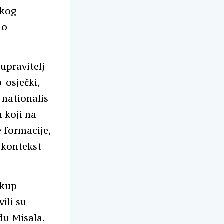
skog
 o
upravitelj
-osječki,
 nationalis
u koji na
e formacije,
 kontekst
skup
ili su
du Misala.