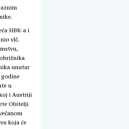
 raznim
nike.
eća HBK-a i
nio vlč.
emstvu,
šobrižnika
nika unutar
. godine
ate u
j i Austriji
te Obitelji
 svečanom
vu koja će