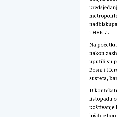
predsjedan
metropolit
nadbiskupa 
i HBK-a.
Na početku 
nakon zaziv
uputili su 
Bosni i Her
susreta, ba
U kontekstu
listopadu o
poštivanje 
loših izbor