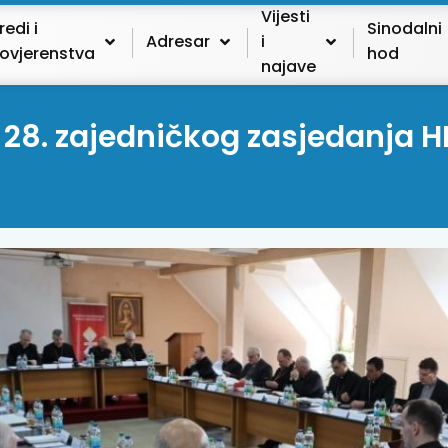
Vijesti
redi i
Sinodalni
Adresar
i
ovjerenstva
hod
najave
 28. zajedničkog zasjedanja H