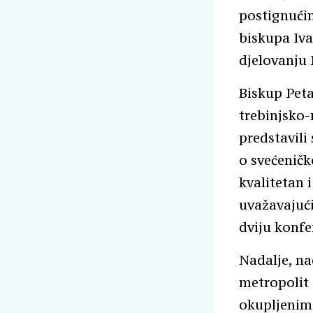
postignućim
biskupa Iva
djelovanju 
Biskup Peta
trebinjsko-
predstavili
o svećeničk
kvalitetan 
uvažavajući
dviju konfe
Nadalje, n
metropolit 
okupljenim