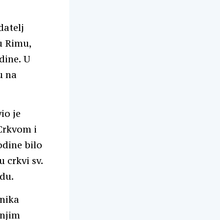
datelj
u Rimu,
dine. U
u na
io je
Crkvom i
odine bilo
 crkvi sv.
du.
dnika
šnjim