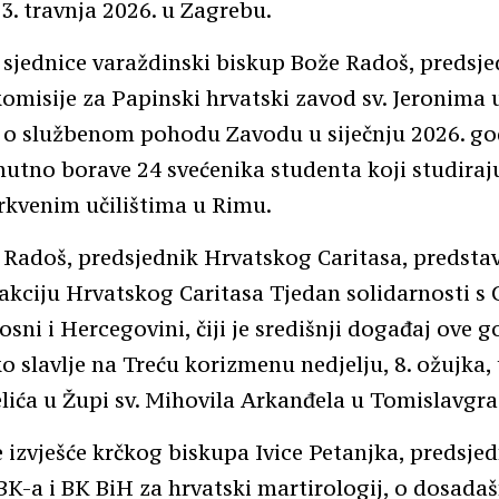
13. travnja 2026. u Zagrebu.
sjednice varaždinski biskup Bože Radoš, predsje
omisije za Papinski hrvatski zavod sv. Jeronima 
je o službenom pohodu Zavodu u siječnju 2026. go
utno borave 24 svećenika studenta koji studiraj
crkvenim učilištima u Rimu.
Radoš, predsjednik Hrvatskog Caritasa, predstav
kciju Hrvatskog Caritasa Tjedan solidarnosti s 
osni i Hercegovini, čiji je središnji događaj ove g
o slavlje na Treću korizmenu nedjelju, 8. ožujka, u
lića u Župi sv. Mihovila Arkanđela u Tomislavgra
je izvješće krčkog biskupa Ivice Petanjka, predsje
K-a i BK BiH za hrvatski martirologij, o dosada