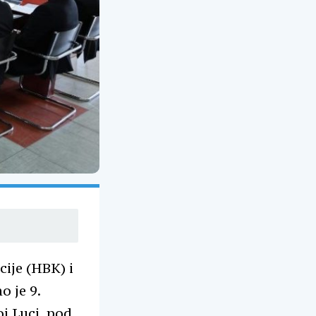
ije (HBK) i
o je 9.
j Luci, pod