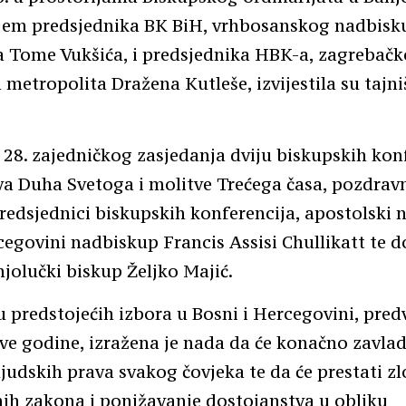
jem predsjednika BK BiH, vrhbosanskog nadbisk
a Tome Vukšića, i predsjednika HBK-a, zagrebač
metropolita Dražena Kutleše, izvijestila su tajn
28. zajedničkog zasjedanja dviju biskupskih konf
a Duha Svetoga i molitve Trećega časa, pozdravn
predsjednici biskupskih konferencija, apostolski 
cegovini nadbiskup Francis Assisi Chullikatt te 
njolučki biskup Željko Majić.
 predstojećih izbora u Bosni i Hercegovini, pred
ve godine, izražena je nada da će konačno zavlad
ljudskih prava svakog čovjeka te da će prestati 
nih zakona i ponižavanje dostojanstva u obliku