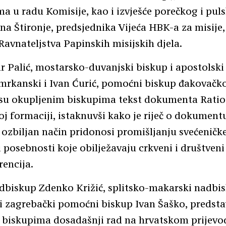
a u radu Komisije, kao i izvješće porečkog i pul
na Štironje, predsjednika Vijeća HBK-a za misije,
Ravnateljstva Papinskih misijskih djela.
r Palić, mostarsko-duvanjski biskup i apostolski 
mrkanski i Ivan Ćurić, pomoćni biskup đakovačko
 su okupljenim biskupima tekst dokumenta Ratio
oj formaciji, istaknuvši kako je riječ o dokument
i ozbiljan način pridonosi promišljanju svećeničk
 posebnosti koje obilježavaju crkveni i društveni
rencija.
adbiskup Zdenko Križić, splitsko-makarski nadbi
i zagrebački pomoćni biskup Ivan Šaško, predstav
 biskupima dosadašnji rad na hrvatskom prijevo