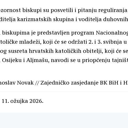
ornost biskupi su posvetili i pitanju reguliranja
itelja karizmatskih skupina i voditelja duhovnih
 biskupima je predstavljen program Nacionalnog
oličke mladeži, koji će se održati 2. i 3. svibnja 
g susreta hrvatskih katoličkih obitelji, koji će se
 u Osijeku i Aljmašu, navodi se u priopćenju tajniš
oslav Novak // Zajedničko zasjedanje BK BiH i 
 11. ožujka 2026.