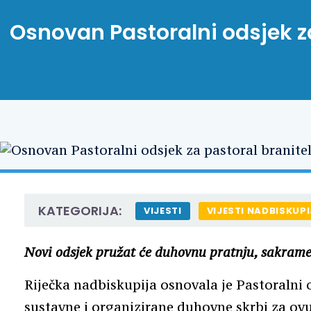
Osnovan Pastoralni odsjek za 
KATEGORIJA:
VIJESTI
VIJESTI NADBISKUPI
Novi odsjek pružat će duhovnu pratnju, sakramen
Riječka nadbiskupija osnovala je Pastoralni o
sustavne i organizirane duhovne skrbi za ov