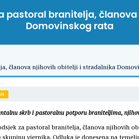
pastoral branitelja, članova n
Domovinskog rata
JE
talnu skrb i pastoralnu potporu braniteljima, njih
dsjek za pastoral branitelja, članova njihovih ob
u skupinu vjernika. Odluka je donesena na temel