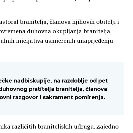
oral branitelja, članova njihovih obitelji i
povremena duhovna okupljanja branitelja,
oralnih inicijativa usmjerenih unaprjeđenju
ečke nadbiskupije, na razdoblje od pet
duhovnog pratitelja branitelja, članova
uhovni razgovor i sakrament pomirenja.
vnika različitih braniteljskih udruga. Zajedno