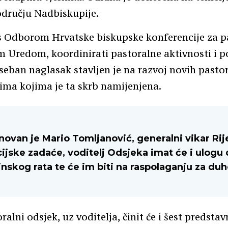
dručju Nadbiskupije.
s Odborom Hrvatske biskupske konferencije za past
 Uredom, koordinirati pastoralne aktivnosti i 
Poseban naglasak stavljen je na razvoj novih past
nima kojima je ta skrb namijenjena.
ovan je Mario Tomljanović, generalni vikar Rij
ijske zadaće, voditelj Odsjeka imat će i ulogu 
vinskog rata te će im biti na raspolaganju za d
alni odsjek, uz voditelja, činit će i šest predsta