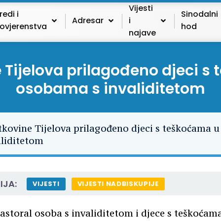
Vijesti
redi i
Sinodalni
Adresar
i
ovjerenstva
hod
najave
 Tijelova prilagođeno djeci s 
osobama s invaliditetom
IJA:
VIJESTI
VIJESTI NADBISKUPIJE
astoral osoba s invaliditetom i djece s teškoćam