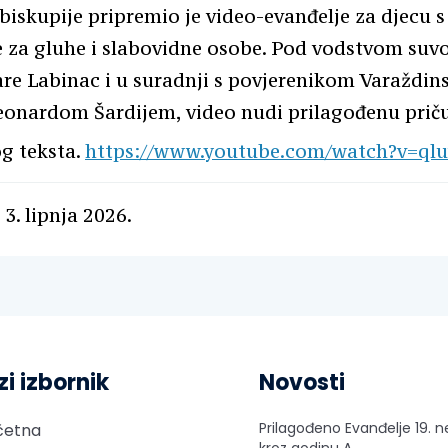
biskupije pripremio je video-evanđelje za djecu 
e za gluhe i slabovidne osobe. Pod vodstvom suvo
re Labinac i u suradnji s povjerenikom Varaždin
eonardom Šardijem, video nudi prilagođenu prič
g teksta.
https://www.youtube.com/watch?v=ql
3. lipnja 2026.
zi izbornik
Novosti
Prilagođeno Evanđelje 19. n
četna