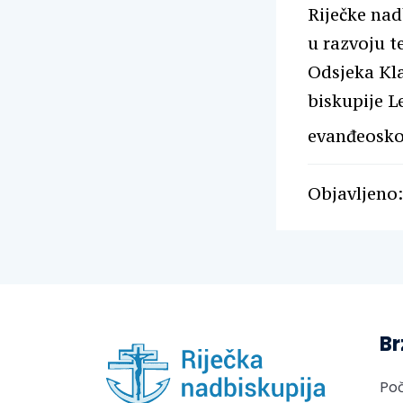
Riječke nad
u razvoju t
Odsjeka Kla
biskupije L
evanđeosko
Objavljeno: 
Br
Po