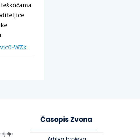
s teškoćama
diteljice
ske
u
uvic0-WZk
Časopis Zvona
edjelje
Arhiva brojeva