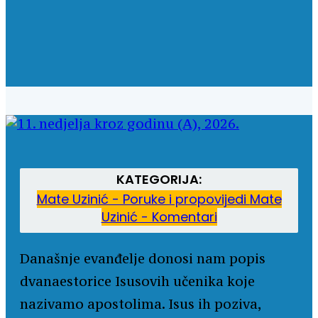
KATEGORIJA:
Mate Uzinić - Poruke i propovijedi
Mate
Uzinić - Komentari
Današnje evanđelje donosi nam popis
dvanaestorice Isusovih učenika koje
nazivamo apostolima. Isus ih poziva,