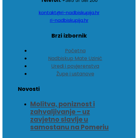
Telefon:
+385 51 581 200
kontakt@ri-nadbiskupija.hr
ri-nadbiskupija.hr
Brzi izbornik
Početna
Nadbiskup Mate Uzinić
Uredi i povjerenstva
Župe i ustanove
Novosti
Molitva, poniznost i
zahvaljivanje – uz
zavjetno slavlje u
samostanu na Pomeriu