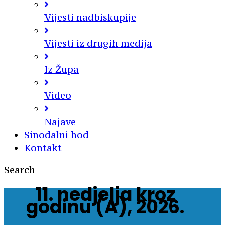
Vijesti nadbiskupije
Vijesti iz drugih medija
Iz Župa
Video
Najave
Sinodalni hod
Kontakt
Search
11. nedjelja kroz
godinu (A), 2026.