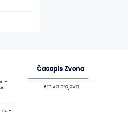
Časopis Zvona
pa –
Arhiva brojeva
ke
unta –