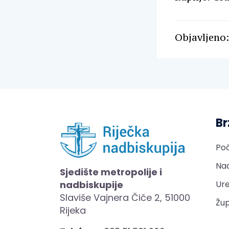
Objavljeno:
Br
Po
Nad
Sjedište metropolije i
nadbiskupije
Ure
Slaviše Vajnera Čiče 2, 51000
Žup
Rijeka