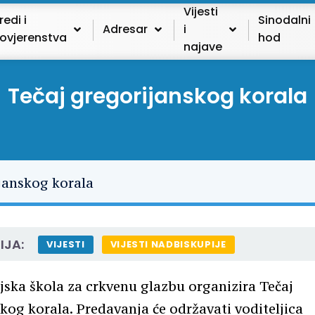
Vijesti
redi i
Sinodalni
Adresar
i
ovjerenstva
hod
najave
Tečaj gregorijanskog korala
IJA:
VIJESTI
VIJESTI NADBISKUPIJE
ska škola za crkvenu glazbu organizira Tečaj
kog korala. Predavanja će održavati voditeljica