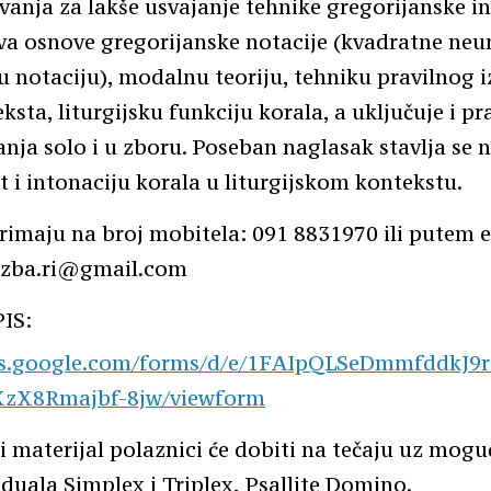
evanja za lakše usvajanje tehnike gregorijanske in
va osnove gregorijanske notacije (kvadratne neu
 notaciju), modalnu teoriju, tehniku pravilnog 
ksta, liturgijsku funkciju korala, a uključuje i pr
anja solo i u zboru. Poseban naglasak stavlja se n
 i intonaciju korala u liturgijskom kontekstu.
primaju na broj mobitela: 091 8831970 ili putem 
azba.ri@gmail.com
PIS:
cs.google.com/forms/d/e/1FAIpQLSeDmmfddkJ9
zX8Rmajbf-8jw/viewform
i materijal polaznici će dobiti na tečaju uz mog
duala Simplex i Triplex, Psallite Domino.