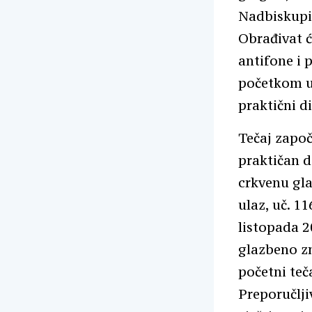
Nadbiskupij
Obrađivat ć
antifone i 
početkom u 
praktični di
Tečaj započ
praktičan d
crkvenu gla
ulaz, uč. 1
listopada 2
glazbeno zn
početni teča
Preporučlj