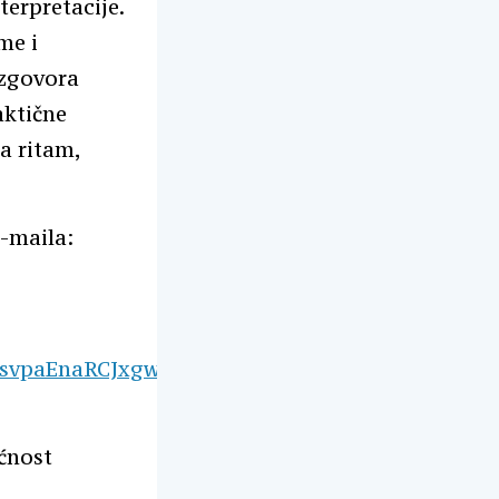
terpretacije.
me i
izgovora
aktične
a ritam,
e-maila:
rsvpaEnaRCJxgw1-
ućnost