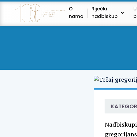
O
Riječki
U
nama
nadbiskup
p
KATEGOR
Nadbiskupij
gregorijans