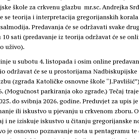
ske škole za crkvenu glazbu mr.sc. Andrejka Srd
e se teorija i interpretacija gregorijanskih korala
psalmodija. Predavanja će se održavati svake dru
10 sati (predavanje iz teorija održavat će se onli
o uživo).
inje u subotu 4. listopada i osim online predavan
io održavat će se u prostorijama Nadbiskupijske 
zbu (zgrada Katoličke osnovne škole “J.Pavlišić”)
16. (Mogućnost parkiranja oko zgrade.) Tečaj traj
025. do svibnja 2026. godine. Preduvjet za upis j
anje ili iskustvo u pjevanju u crkvenom zboru. O
j i ne iziskuje iskustvo u čitanju gregorijanske no
ivo je osnovno poznavanje nota u pentagramu te