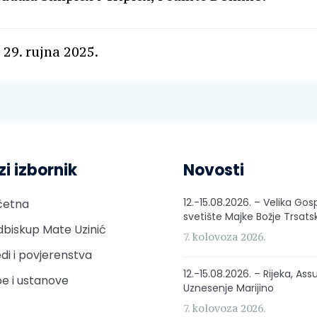
 29. rujna 2025.
zi izbornik
Novosti
12.-15.08.2026. – Velika Gos
četna
svetište Majke Božje Trsats
biskup Mate Uzinić
7. kolovoza 2026.
di i povjerenstva
12.-15.08.2026. – Rijeka, Ass
e i ustanove
Uznesenje Marijino
7. kolovoza 2026.