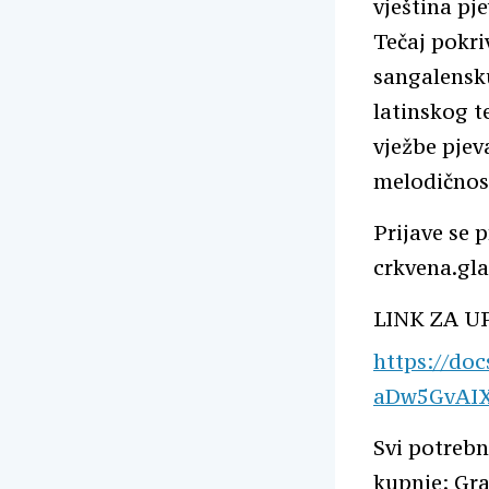
vještina pj
Tečaj pokri
sangalensku
latinskog te
vježbe pjev
melodičnost
Prijave se 
crkvena.gl
LINK ZA U
https://do
aDw5GvAIX
Svi potrebn
kupnje: Gra