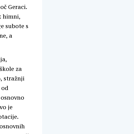
oč Geraci.
: himni,
ge subote s
ne, a
ja,
škole za
, stražnji
e od
e osnovno
vo je
tacije.
 osnovnih