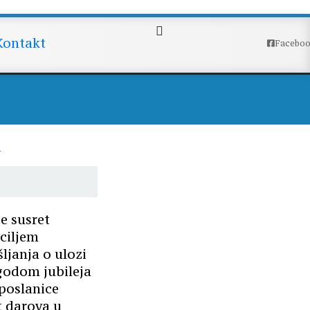
stavskog dekanata
Kontakt
Facebo
e susret
ciljem
ljanja o ulozi
godom jubileja
poslanice
t darova u