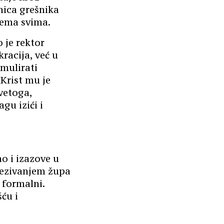
nica grešnika
rema svima.
 je rektor
racija, već u
imulirati
 Krist mu je
vetoga,
gu izići i
o i izazove u
vezivanjem župa
 formalni.
ću i