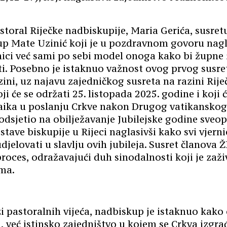
storal Riječke nadbiskupije, Maria Gerića, susret
kup Mate Uzinić koji je u pozdravnom govoru nag
nici već sami po sebi model onoga kako bi župne
ti. Posebno je istaknuo važnost ovog prvog susre
ini, uz najavu zajedničkog susreta na razini Rije
ji će se održati 25. listopada 2025. godine i koji 
 laika u poslanju Crkve nakon Drugog vatikanskog
dsjetio na obilježavanje Jubilejske godine sveop
stave biskupije u Rijeci naglasivši kako svi vjerni
jelovati u slavlju ovih jubileja. Susret članova 
proces, odražavajući duh sinodalnosti koji je za
ma.
i pastoralnih vijeća, nadbiskup je istaknuo kak
, već istinsko zajedništvo u kojem se Crkva izgra