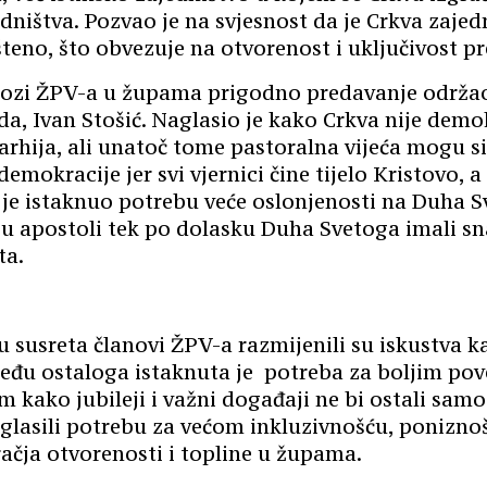
ništva. Pozvao je na svjesnost da je Crkva zajed
teno, što obvezuje na otvorenost i uključivost p
ulozi ŽPV-a u župama prigodno predavanje održao
ida, Ivan Stošić. Naglasio je kako Crkva nije demok
arhija, ali unatoč tome pastoralna vijeća mogu s
emokracije jer svi vjernici čine tijelo Kristovo, a
 je istaknuo potrebu veće oslonjenosti na Duha S
su apostoli tek po dolasku Duha Svetoga imali sna
ta.
 susreta članovi ŽPV-a razmijenili su iskustva ka
eđu ostaloga istaknuta je potreba za boljim po
 kako jubileji i važni događaji ne bi ostali samo
glasili potrebu za većom inkluzivnošću, poniznoš
ačja otvorenosti i topline u župama.