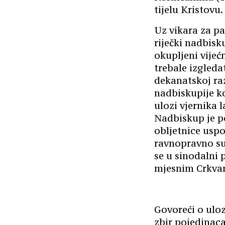
tijelu Kristovu.
Uz vikara za pa
riječki nadbis
okupljeni vijeć
trebale izgleda
dekanatskoj raz
nadbiskupije ko
ulozi vjernika
Nadbiskup je po
obljetnice uspo
ravnopravno sud
se u sinodalni 
mjesnim Crkva
Govoreći o uloz
zbir pojedinaca