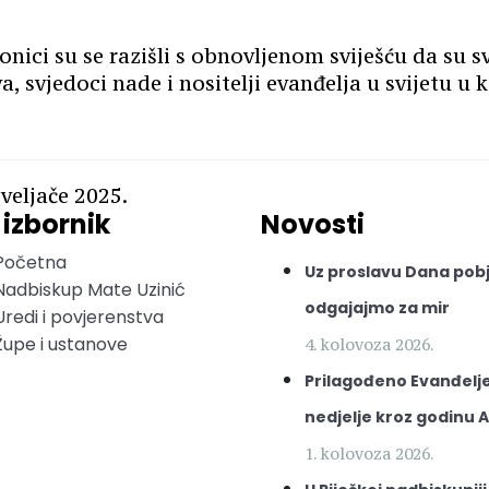
onici su se razišli s obnovljenom sviješću da su sv
a, svjedoci nade i nositelji evanđelja u svijetu u 
 veljače 2025.
 izbornik
Novosti
Početna
Uz proslavu Dana pob
Nadbiskup Mate Uzinić
odgajajmo za mir
Uredi i povjerenstva
Župe i ustanove
4. kolovoza 2026.
Prilagođeno Evanđelje
nedjelje kroz godinu A
1. kolovoza 2026.