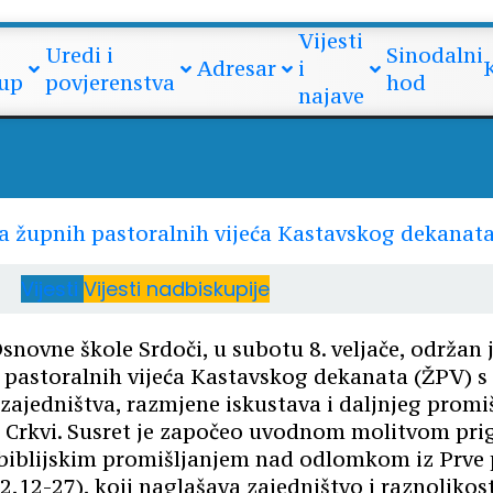
upnih pastoralnih vijeća Ka
Vijesti
Uredi i
Sinodalni
Adresar
i
up
povjerenstva
hod
najave
Vijesti
Vijesti nadbiskupije
novne škole Srdoči, u subotu 8. veljače, održan j
 pastoralnih vijeća Kastavskog dekanata (ŽPV) s 
zajedništva, razmjene iskustava i daljnjeg promiš
 u Crkvi. Susret je započeo uvodnom molitvom pri
 biblijskim promišljanjem nad odlomkom iz Prve 
,12-27), koji naglašava zajedništvo i raznolikos