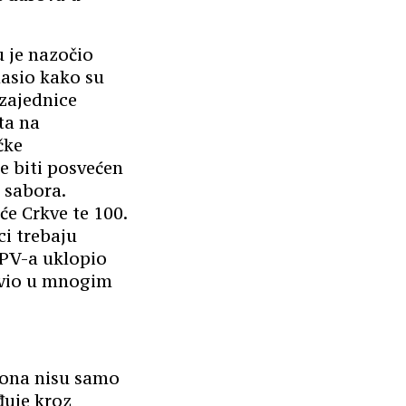
u je nazočio
lasio kako su
 zajednice
ta na
čke
će biti posvećen
 sabora.
će Crkve te 100.
ci trebaju
ŽPV-a uklopio
živio u mnogim
o ona nisu samo
đuje kroz