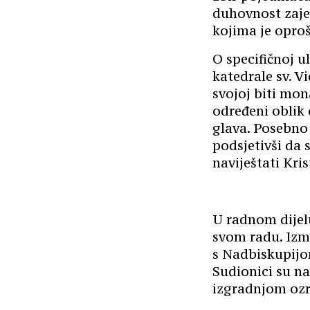
duhovnost zajed
kojima je oproš
O specifičnoj 
katedrale sv. V
svojoj biti mon
određeni oblik d
glava. Posebno
podsjetivši da 
naviještati Kris
U radnom dijelu
svom radu. Izm
s Nadbiskupijom
Sudionici su na
izgradnjom ozr