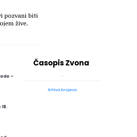
i pozvani biti
kojem žive.
Časopis Zvona
jede –
Arhiva brojeva
 18.