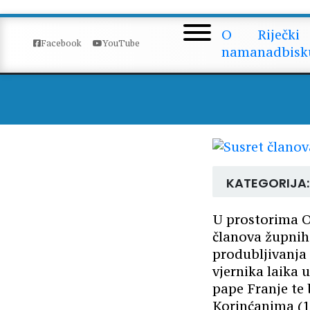
Susret članova ž
O
Riječki
Facebook
YouTube
nama
nadbisk
KATEGORIJA:
U prostorima Os
članova župnih
produbljivanja 
vjernika laika
pape Franje te
Korinćanima (12