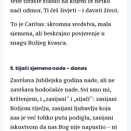
tebe izraste stablo na kojem će netko
naći odmor. Ti ćeš živjeti – i davati život.
To je Caritas: skromna sredstva, mala
sjemena, ali beskrajno povjerenje u
snagu Božjeg kvasca.
5. Sijači sjemena nade – danas
Završava Jubilejska godina nade, ali ne
završava hodočašće nade. Svi smo mi,
krštenjem, i „zasijani“ i „sijači“: zasijani
Božjom riječju, zasijani ljubavlju koja
nas je već toliko puta podigla, zasijani
iskustvom da nas Bog nije napustio – ni