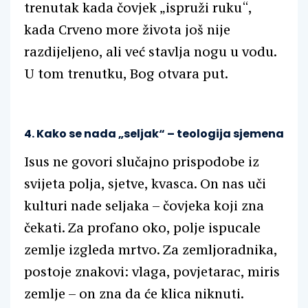
trenutak kada čovjek „ispruži ruku“,
kada Crveno more života još nije
razdijeljeno, ali već stavlja nogu u vodu.
U tom trenutku, Bog otvara put.
4. Kako se nada „seljak“ – teologija sjemena
Isus ne govori slučajno prispodobe iz
svijeta polja, sjetve, kvasca. On nas uči
kulturi nade seljaka – čovjeka koji zna
čekati. Za profano oko, polje ispucale
zemlje izgleda mrtvo. Za zemljoradnika,
postoje znakovi: vlaga, povjetarac, miris
zemlje – on zna da će klica niknuti.