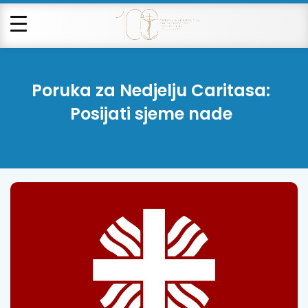
Poruka za Nedjelju Caritasa:
Posijati sjeme nade