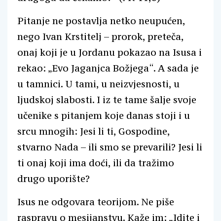
Pitanje ne postavlja netko neupućen,
nego Ivan Krstitelj – prorok, preteča,
onaj koji je u Jordanu pokazao na Isusa i
rekao: „Evo Jaganjca Božjega“. A sada je
u tamnici. U tami, u neizvjesnosti, u
ljudskoj slabosti. I iz te tame šalje svoje
učenike s pitanjem koje danas stoji i u
srcu mnogih: Jesi li ti, Gospodine,
stvarno Nada – ili smo se prevarili? Jesi li
ti onaj koji ima doći, ili da tražimo
drugo uporište?
Isus ne odgovara teorijom. Ne piše
raspravu o mesijanstvu. Kaže im: „Idite i