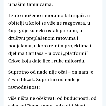
u našim tamnicama.
I zato možemo i moramo biti sijači: u
obitelji u kojoj se više ne razgovara, u
župi gdje su neki ostali po rubu, u
društvu preplašenom ratovima i
podjelama, u konkretnim projektima i
djelima Caritasa – u ovoj „platformi“
Crkve koja daje lice i ruke milosrđu.
Suprotno od nade nije očaj – on nam je
često blizak. Suprotno od nade je
ravnodušnost:
više ništa ne očekivati od budućnosti, od
sebe, od Boga, samo „odraditi život“.