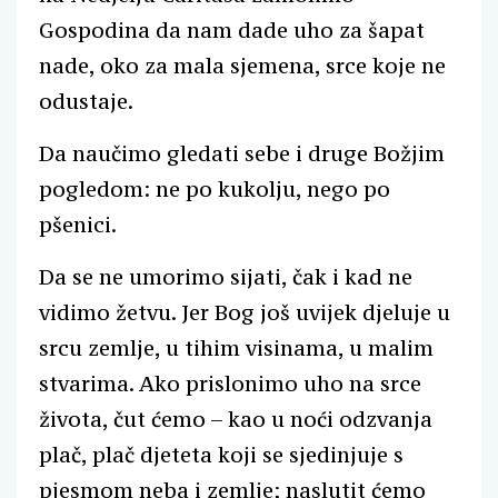
Gospodina da nam dade uho za šapat
nade, oko za mala sjemena, srce koje ne
odustaje.
Da naučimo gledati sebe i druge Božjim
pogledom: ne po kukolju, nego po
pšenici.
Da se ne umorimo sijati, čak i kad ne
vidimo žetvu. Jer Bog još uvijek djeluje u
srcu zemlje, u tihim visinama, u malim
stvarima. Ako prislonimo uho na srce
života, čut ćemo – kao u noći odzvanja
plač, plač djeteta koji se sjedinjuje s
pjesmom neba i zemlje; naslutit ćemo