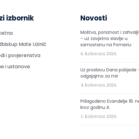
zi izbornik
Novosti
Molitva, poniznost i zahvalj
četna
– uz zavjetno slavlje u
biskup Mate Uzinić
samostanu na Pomeriu
6. kolovoza 2026.
di i povjerenstva
e i ustanove
Uz proslavu Dana pobjede 
odgajajmo za mir
4. kolovoza 2026.
Prilagođeno Evanđelje 18. n
kroz godinu A
1. kolovoza 2026.