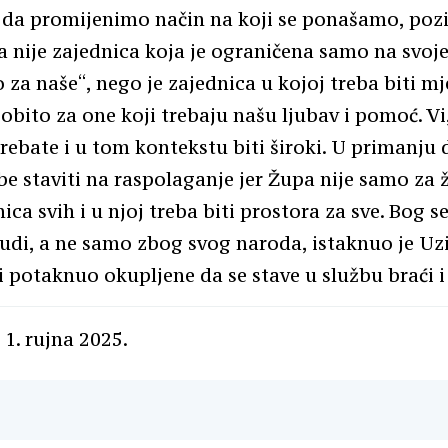
 da promijenimo način na koji se ponašamo, poz
va nije zajednica koja je ograničena samo na svoje
 za naše“, nego je zajednica u kojoj treba biti mj
obito za one koji trebaju našu ljubav i pomoć. V
trebate i u tom kontekstu biti široki. U primanju
ebe staviti na raspolaganje jer Župa nije samo za 
ca svih i u njoj treba biti prostora za sve. Bog s
judi, a ne samo zbog svog naroda, istaknuo je Uzi
i potaknuo okupljene da se stave u službu braći i
 1. rujna 2025.