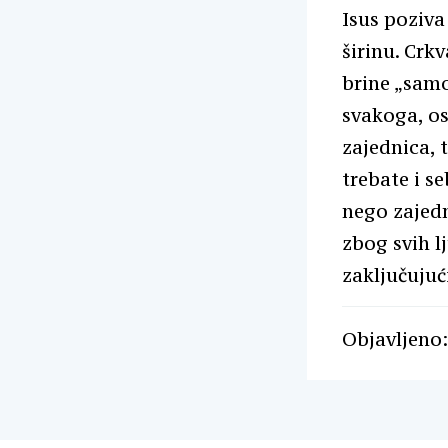
Isus poziva
širinu. Crk
brine „samo
svakoga, os
zajednica, 
trebate i s
nego zajedni
zbog svih l
zaključujuć
Objavljeno: