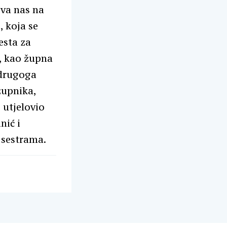
iva nas na
, koja se
esta za
i, kao župna
 drugoga
župnika,
e utjelovio
nić i
 sestrama.