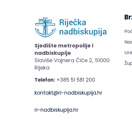
Br
Po
Nad
Sjedište metropolije i
nadbiskupije
Ure
Slaviše Vajnera Čiče 2, 51000
Žup
Rijeka
Telefon:
+385 51 581 200
kontakt@ri-nadbiskupija.hr
ri-nadbiskupija.hr