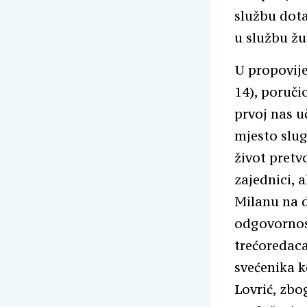
službu dota
u službu žu
U propovij
14), poruči
prvoj nas u
mjesto slug
život pretv
zajednici, 
Milanu na 
odgovornost
trećoredaca
svećenika k
Lovrić, zb