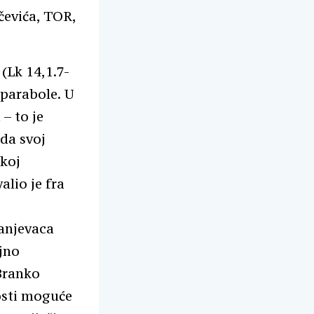
čevića, TOR,
(Lk 14,1.7-
 parabole. U
– to je
da svoj
skoj
alio je fra
ranjevaca
jno
 Branko
osti moguće