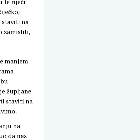
 te riječi
iječkoj
 staviti na
 zamisliti,
sve manjem
erama
žbu
je župljane
i staviti na
ivimo.
anju na
nuo da nas