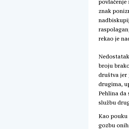
povlačenje 
znak ponizn
nadbiskupij
raspolaganj
rekao je na
Nedostatak 
broju brak
društva jer
drugima, up
Pehlina da 
službu drug
Kao pouku d
gozbu onih 