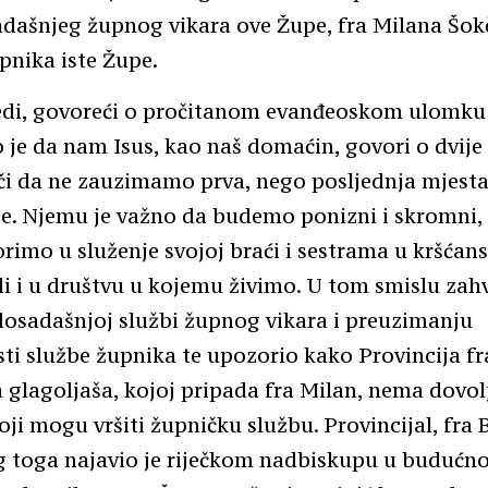
dašnjeg župnog vikara ove Župe, fra Milana Šok
pnika iste Župe.
edi, govoreći o pročitanom evanđeoskom ulomku 
o je da nam Isus, kao naš domaćin, govori o dvije
či da ne zauzimamo prva, nego posljednja mjesta 
e. Njemu je važno da budemo ponizni i skromni, 
orimo u služenje svojoj braći i sestrama u kršćan
ali i u društvu u kojemu živimo. U tom smislu zahv
dosadašnjoj službi župnog vikara i preuzimanju
i službe župnika te upozorio kako Provincija f
 glagoljaša, kojoj pripada fra Milan, nema dovol
oji mogu vršiti župničku službu. Provincijal, fra
og toga najavio je riječkom nadbiskupu u budućn