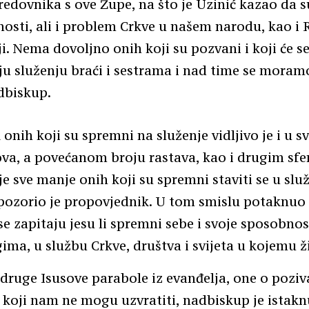
redovnika s ove Župe, na što je Uzinić kazao da su
osti, ali i problem Crkve u našem narodu, kao i R
i. Nema dovoljno onih koji su pozvani i koji će se
u služenju braći i sestrama i nad time se moramo
dbiskup.
onih koji su spremni na služenje vidljivo je i u 
ova, a povećanom broju rastava, kao i drugim sf
 je sve manje onih koji su spremni staviti se u slu
ozorio je propovjednik. U tom smislu potaknuo 
se zapitaju jesu li spremni sebe i svoje sposobnost
ima, u službu Crkve, društva i svijeta u kojemu ž
ruge Isusove parabole iz evanđelja, one o poziv
koji nam ne mogu uzvratiti, nadbiskup je istak