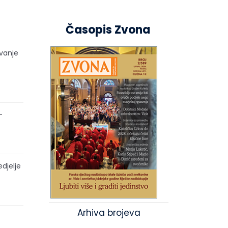
Časopis Zvona
ivanje
–
edjelje
Arhiva brojeva