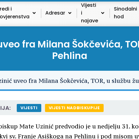
Vijesti
redi i
Sinodalni
Adresar
i
ovjerenstva
hod
najave
veo fra Milana Šokčevića, TO
Pehlina
IJA:
VIJESTI
VIJESTI NADBISKUPIJE
biskup Mate Uzinić predvodio je u nedjelju 31. k
kvi sv. Franje Asiškoga na Pehlinu i pod misom u