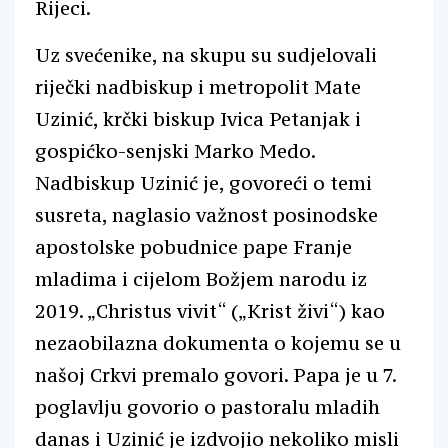
Rijeci.
Uz svećenike, na skupu su sudjelovali
riječki nadbiskup i metropolit Mate
Uzinić, krčki biskup Ivica Petanjak i
gospićko-senjski Marko Medo.
Nadbiskup Uzinić je, govoreći o temi
susreta, naglasio važnost posinodske
apostolske pobudnice pape Franje
mladima i cijelom Božjem narodu iz
2019. „Christus vivit“ („Krist živi“) kao
nezaobilazna dokumenta o kojemu se u
našoj Crkvi premalo govori. Papa je u 7.
poglavlju govorio o pastoralu mladih
danas i Uzinić je izdvojio nekoliko misli