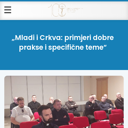
„Mladi i Crkva: primjeri dobre
prakse i specifične teme“