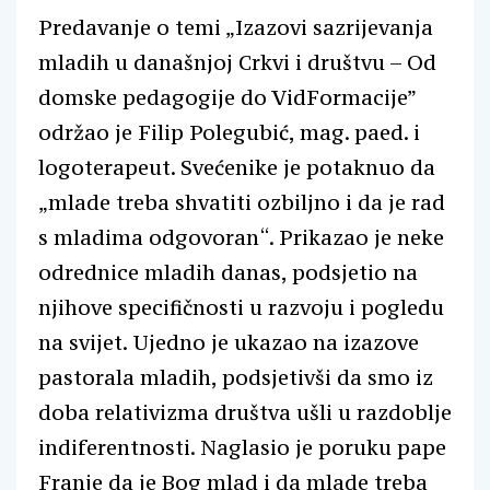
Predavanje o temi „Izazovi sazrijevanja
mladih u današnjoj Crkvi i društvu – Od
domske pedagogije do VidFormacije”
održao je Filip Polegubić, mag. paed. i
logoterapeut. Svećenike je potaknuo da
„mlade treba shvatiti ozbiljno i da je rad
s mladima odgovoran“. Prikazao je neke
odrednice mladih danas, podsjetio na
njihove specifičnosti u razvoju i pogledu
na svijet. Ujedno je ukazao na izazove
pastorala mladih, podsjetivši da smo iz
doba relativizma društva ušli u razdoblje
indiferentnosti. Naglasio je poruku pape
Franje da je Bog mlad i da mlade treba