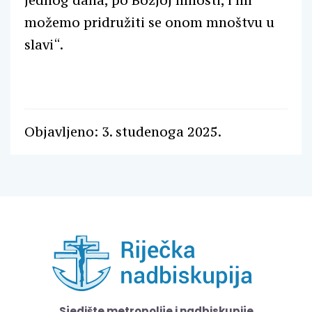
jednog dana, po Božjoj milosti, i mi
možemo pridružiti se onom mnoštvu u
slavi“.
Objavljeno: 3. studenoga 2025.
Sjedište metropolije i nadbiskupije