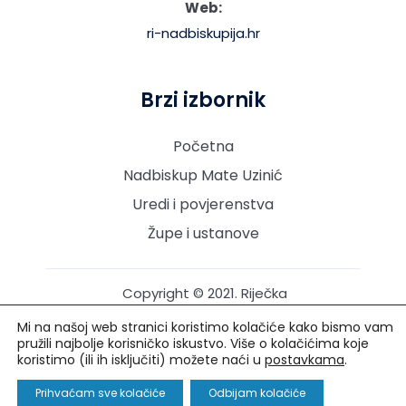
Web:
ri-nadbiskupija.hr
Brzi izbornik
Početna
Nadbiskup Mate Uzinić
Uredi i povjerenstva
Župe i ustanove
Copyright © 2021. Riječka
nadbiskupija. Sva prava
Mi na našoj web stranici koristimo kolačiće kako bismo vam
pridržana.
pružili najbolje korisničko iskustvo. Više o kolačićima koje
koristimo (ili ih isključiti) možete naći u
postavkama
.
Izrada i održavanje: Creative Media™
Prihvaćam sve kolačiće
Odbijam kolačiće