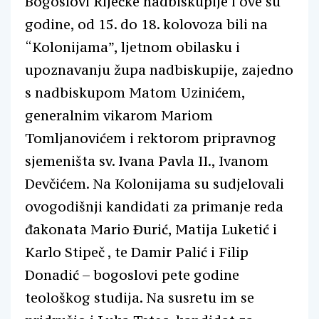
Bogoslovi Riječke nadbiskupije i ove su
godine, od 15. do 18. kolovoza bili na
“Kolonijama”, ljetnom obilasku i
upoznavanju župa nadbiskupije, zajedno
s nadbiskupom Matom Uzinićem,
generalnim vikarom Mariom
Tomljanovićem i rektorom pripravnog
sjemeništa sv. Ivana Pavla II., Ivanom
Devčićem. Na Kolonijama su sudjelovali
ovogodišnji kandidati za primanje reda
đakonata Mario Đurić, Matija Luketić i
Karlo Stipeč , te Damir Palić i Filip
Donadić – bogoslovi pete godine
teološkog studija. Na susretu im se