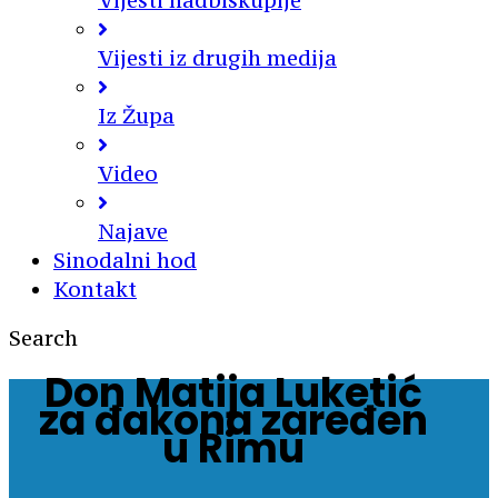
Vijesti nadbiskupije
Vijesti iz drugih medija
Iz Župa
Video
Najave
Sinodalni hod
Kontakt
Search
Don Matija Luketić
za đakona zaređen
u Rimu