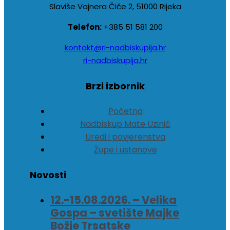
Slaviše Vajnera Čiče 2, 51000 Rijeka
Telefon:
+385 51 581 200
kontakt@ri-nadbiskupija.hr
ri-nadbiskupija.hr
Brzi izbornik
Početna
Nadbiskup Mate Uzinić
Uredi i povjerenstva
Župe i ustanove
Novosti
12.-15.08.2026. – Velika
Gospa – svetište Majke
Božje Trsatske