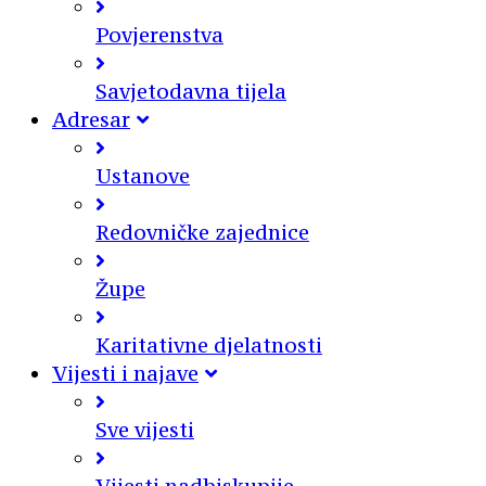
Povjerenstva
Savjetodavna tijela
Adresar
Ustanove
Redovničke zajednice
Župe
Karitativne djelatnosti
Vijesti i najave
Sve vijesti