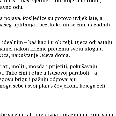
djeca i naši vjernici – oni koje smo rodili,
stavno odu.
pojava. Posljedice su gotovo uvijek iste, a
našeg uplitanja i bez, kako im se čini, nazadnih
idealnim – baš kao i u obitelji. Djeca odrastaju
izmanici nakon krizme preuzmu svoju ulogu u
od Oca, napuštanje Očeva doma.
ati, moliti, možda i prijetiti, pokušavaju
. Tako čini i otac u Isusovoj paraboli – a
jegovu brigu i pažnju odgovaraju
moga sebe i svoj plan s čovjekom, kojega želi
je su zalutali, prepoznati prazninu u koju su ih