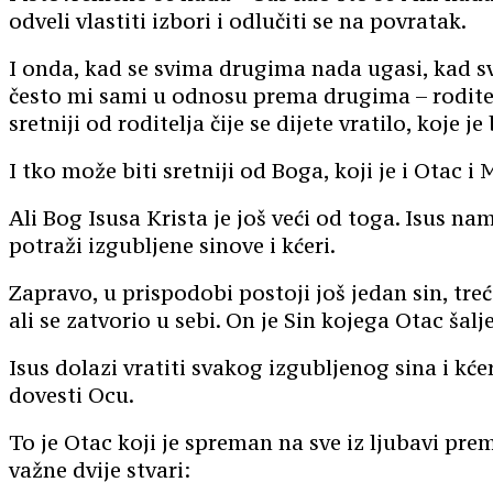
odveli vlastiti izbori i odlučiti se na povratak.
I onda, kad se svima drugima nada ugasi, kad svi
često mi sami u odnosu prema drugima – roditelj 
sretniji od roditelja čije se dijete vratilo, koje j
I tko može biti sretniji od Boga, koji je i Otac i
Ali Bog Isusa Krista je još veći od toga. Isus n
potraži izgubljene sinove i kćeri.
Zapravo, u prispodobi postoji još jedan sin, treći
ali se zatvorio u sebi. On je Sin kojega Otac šalj
Isus dolazi vratiti svakog izgubljenog sina i kće
dovesti Ocu.
To je Otac koji je spreman na sve iz ljubavi pr
važne dvije stvari: