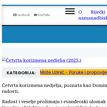
Če
O
Riječki
Facebook
YouTube
nama
nadbis
Mate Uzinić - Poruke i propovij
KATEGORIJA:
Četvrta korizmena nedjelja, poznata kao Dominic
radosti.
Radost i veselje prožimaju i evanđeoski ulomak da