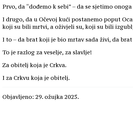
Prvo, da “dođemo k sebi” – da se sjetimo onoga 
I drugo, da u Očevoj kući postanemo poput Oca 
koji su bili mrtvi, a oživjeli su, koji su bili izgu
I to – da brat koji je bio mrtav sada živi, da bra
To je razlog za veselje, za slavlje!
Za obitelj koja je Crkva.
I za Crkvu koja je obitelj.
Objavljeno: 29. ožujka 2025.