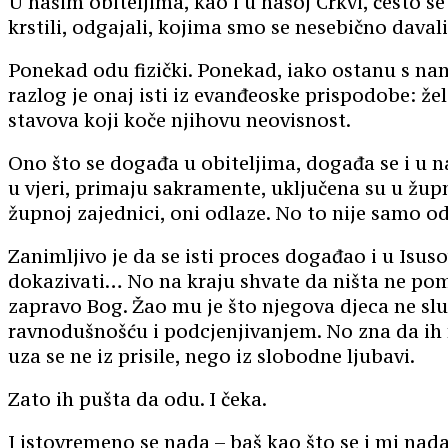
U našim obiteljima, kao i u našoj Crkvi, često s
krstili, odgajali, kojima smo se nesebično daval
Ponekad odu fizički. Ponekad, iako ostanu s nam
razlog je onaj isti iz evanđeoske prispodobe: že
stavova koji koče njihovu neovisnost.
Ono što se događa u obiteljima, događa se i u n
u vjeri, primaju sakramente, uključena su u žu
župnoj zajednici, oni odlaze. No to nije samo o
Zanimljivo je da se isti proces događao i u Isuso
dokazivati… No na kraju shvate da ništa ne pomaž
zapravo Bog. Žao mu je što njegova djeca ne slu
ravnodušnošću i podcjenjivanjem. No zna da ih n
uza se ne iz prisile, nego iz slobodne ljubavi.
Zato ih pušta da odu. I čeka.
I istovremeno se nada – baš kao što se i mi nada