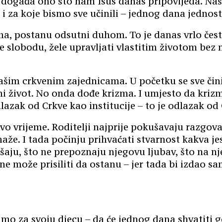
e događa ono što nam Isus danas pripovijeda. Naša 
i i za koje bismo sve učinili – jednog dana jedno
a, postanu odsutni duhom. To je danas vrlo česta 
le slobodu, žele upravljati vlastitim životom bez 
ašim crkvenim zajednicama. U početku se sve čini 
pni život. No onda dođe krizma. I umjesto da kr
dlazak od Crkve kao institucije – to je odlazak 
vo vrijeme. Roditelji najprije pokušavaju razgovar
e. I tada počinju prihvaćati stvarnost kakva jest
šaju, što ne prepoznaju njegovu ljubav, što na n
e može prisiliti da ostanu – jer tada bi izdao sa
mo za svoju djecu – da će jednog dana shvatiti gd