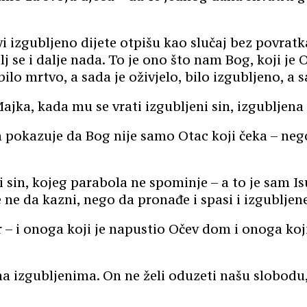
 izgubljeno dijete otpišu kao slučaj bez povratka 
se i dalje nada. To je ono što nam Bog, koji je O
e bilo mrtvo, a sada je oživjelo, bilo izgubljeno, a 
 Majka, kada mu se vrati izgubljeni sin, izgubljena
am pokazuje da Bog nije samo Otac koji čeka – nego
 sin, kojeg parabola ne spominje – a to je sam Isus.
e ne da kazni, nego da pronađe i spasi i izgubljene 
r – i onoga koji je napustio Očev dom i onoga koji 
ema izgubljenima. On ne želi oduzeti našu slobodu