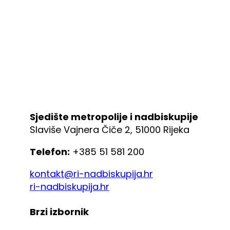
Sjedište metropolije i nadbiskupije
Slaviše Vajnera Čiče 2, 51000 Rijeka
Telefon:
+385 51 581 200
kontakt@ri-nadbiskupija.hr
ri-nadbiskupija.hr
Brzi izbornik