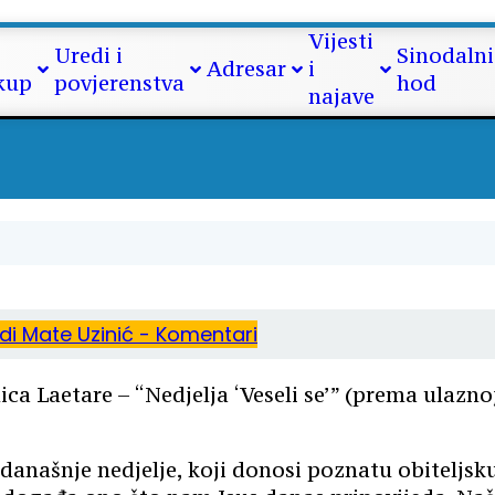
tvrta korizmena nedjelja (202
Vijesti
Uredi i
Sinodalni
Adresar
i
kup
povjerenstva
hod
najave
edi
Mate Uzinić - Komentari
a Laetare – “Nedjelja ‘Veseli se’” (prema ulaznoj
našnje nedjelje, koji donosi poznatu obiteljsku sl