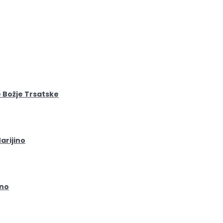
e Božje Trsatske
arijino
ino