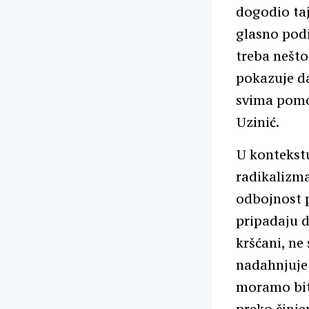
dogodio taj
glasno podi
treba nešto
pokazuje d
svima pomoć
Uzinić.
U kontekstu
radikalizma
odbojnost 
pripadaju d
kršćani, ne 
nadahnjuje
moramo biti
preko činje