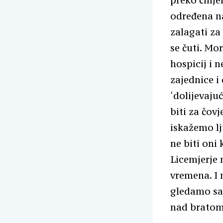
određena na
zalagati za
se čuti. Mor
hospicij i n
zajednice i
‘dolijevaju
biti za čov
iskažemo lj
ne biti oni 
Licemjerje 
vremena. I 
gledamo sam
nad bratom