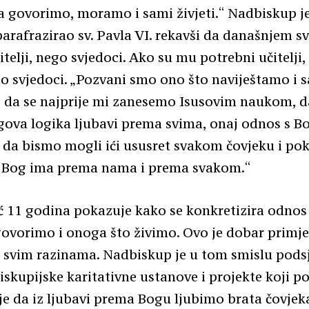
a govorimo, moramo i sami živjeti.“ Nadbiskup j
arafrazirao sv. Pavla VI. rekavši da današnjem sv
itelji, nego svjedoci. Ako su mu potrebni učitelji
o svjedoci. „Pozvani smo ono što naviještamo i sa
e da se najprije mi zanesemo Isusovim naukom, d
gova logika ljubavi prema svima, onaj odnos s B
 da bismo mogli ići ususret svakom čovjeku i po
u Bog ima prema nama i prema svakom.“
ć 11 godina pokazuje kako se konkretizira odnos
ovorimo i onoga što živimo. Ovo je dobar primjer
na svim razinama. Nadbiskup je u tom smislu podsj
skupijske karitativne ustanove i projekte koji p
je da iz ljubavi prema Bogu ljubimo brata čovjeka