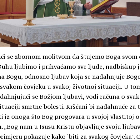
ći se zbornom molitvom da štujemo Boga svom 
uhu ljubimo i prihvaćamo sve ljude, nadbiskup j
ma Bogu, odnosno ljubav koja se nadahnjuje Bo
 svakom čovjeku u svakoj životnoj situaciji. U to
adahnjujući se Božjom ljubavi, vodi računa o sva
situaciji smrtne bolesti. Kršćani bi nadahnuće za 
iti iz onoga što Bog progovara u svojoj vlastitoj o
u. „Bog nam u Isusu Kristu objavljuje svoju ljubav
imjeru pokazuje kako ‘biti za svakog čovjeka’. O