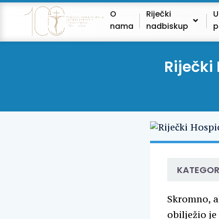
O
Riječki
U
nama
nadbiskup
p
Riječki
KATEGOR
Skromno, al
obilježio je