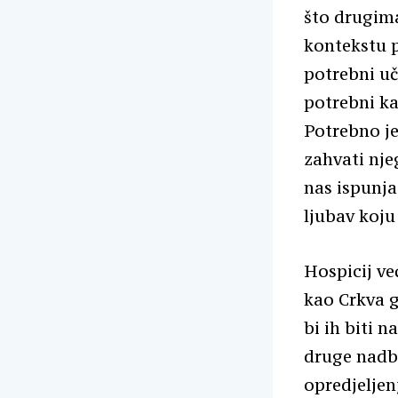
što drugim
kontekstu p
potrebni uč
potrebni ka
Potrebno j
zahvati nje
nas ispunja
ljubav koj
Hospicij ve
kao Crkva g
bi ih biti 
druge nadbi
opredjeljen