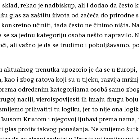
 sklad, rekao je nadbiskup, ali i dodao da često k
žu glas za zaštitu života od začeća do prirodne s
 konkretno učiniti, tada često ne činimo ništa. Na
a se za jednu kategoriju osoba nešto napravilo.
i, ali važno je da se trudimo i poboljšavamo, po
 aktualnog trenutka upozorio je da se u Europi,
, kao i zbog ratova koji su u tijeku, razvija mržnj
prema određenim kategorijama osobā samo zbog
rugoj naciji, vjeroispovijesti ili imaju drugu boju
smijemo prihvatiti tu logiku, jer to nije ona logik
 Isusom Kristom i njegovoj ljubavi prema nama,
 glas protiv takvog ponašanja. Ne smijemo šutke
nice da su strani radnici u Hrvatskoj ismijavani, 