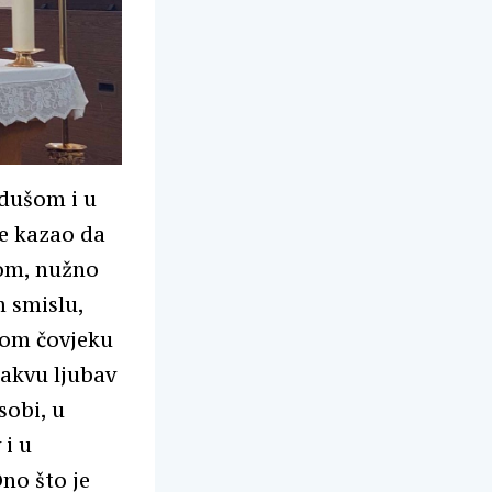
dušom i u
e kazao da
gom, nužno
m smislu,
kom čovjeku
takvu ljubav
sobi, u
 i u
no što je