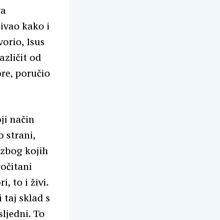
va
zivao kako i
vorio, Isus
azličit od
ore, poručio
ji način
 strani,
 zbog kojih
ročitani
, to i živi.
 taj sklad s
ljedni. To