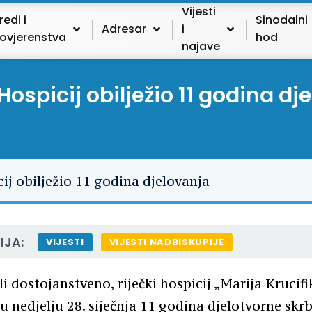
Vijesti
redi i
Sinodalni
Adresar
i
ovjerenstva
hod
najave
 Hospicij obilježio 11 godina dj
IJA:
VIJESTI
VIJESTI NADBISKUPIJE
i dostojanstveno, riječki hospicij „Marija Krucifi
 u nedjelju 28. siječnja 11 godina djelotvorne skrbi