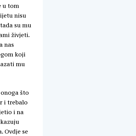
e u tom
ijetu nisu
, tada su mu
mi živjeti.
a nas
ogom koji
kazati mu
 onoga što
 i trebalo
etio i na
okazuju
. Ovdje se