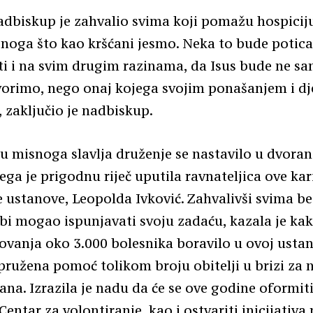
adbiskup je zahvalio svima koji pomažu hospici
onoga što kao kršćani jesmo. Neka to bude potica
i i na svim drugim razinama, da Isus bude ne sa
orimo, nego onaj kojega svojim ponašanjem i d
 zaključio je nadbiskup.
u misnoga slavlja druženje se nastavilo u dvoran
ega je prigodnu riječ uputila ravnateljica ove kar
 ustanove, Leopolda Ivković. Zahvalivši svima be
 bi mogao ispunjavati svoju zadaću, kazala je kak
ovanja oko 3.000 bolesnika boravilo u ovoj ustan
 pružena pomoć tolikom broju obitelji u brizi za 
ana. Izrazila je nadu da će se ove godine oformit
 Centar za volontiranje, kao i ostvariti inicijativ