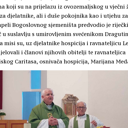
 koji su na prijelazu iz ovozemaljskog u vječni 
za djelatnike, ali i duše pokojnika kao i utjehu z
kapeli Bogoslovnog sjemeništa predvodio je riječ
ć u suslavlju s umirovljenim svećenikom Dragut
 misi su, uz djelatnike hospicija i ravnateljicu 
jelovali i članovi njihovih obitelji te ravnateljica
skog Caritasa, osnivača hospicija, Marijana Med