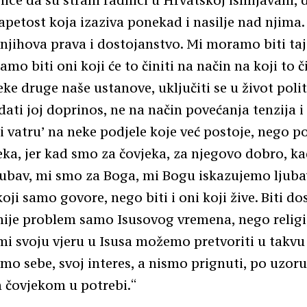
petost koja izaziva ponekad i nasilje nad njima
 njihova prava i dostojanstvo. Mi moramo biti taj 
amo biti oni koji će to činiti na način na koji to č
eke druge naše ustanove, uključiti se u život poli
 dati joj doprinos, ne na način povećanja tenzija 
ći vatru’ na neke podjele koje već postoje, nego 
jeka, jer kad smo za čovjeka, za njegovo dobro, k
ubav, mi smo za Boga, mi Bogu iskazujemo ljubav
koji samo govore, nego biti i oni koji žive. Biti dos
nije problem samo Isusovog vremena, nego religi
mi svoju vjeru u Isusa možemo pretvoriti u takvu 
o sebe, svoj interes, a nismo prignuti, po uzoru
 čovjekom u potrebi.“