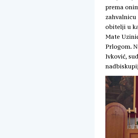
prema onima
zahvalnicu 
obitelji u 
Mate Uzini
Prlogom. Na
Ivković, sud
nadbiskupij