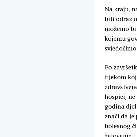
Na kraju, n
biti odraz 
možemo bit
kojemu gov
svjedočimo,
Po završetk
tijekom koj
zdravstvene
hospicij ne
godina djel
znači da je
bolesnog čl
žalovanje i