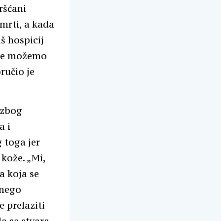
ršćani
mrti, a kada
š hospicij
 Ne možemo
ručio je
 zbog
a i
 toga jer
 kože. „Mi,
a koja se
 nego
 prelaziti
da se stvara