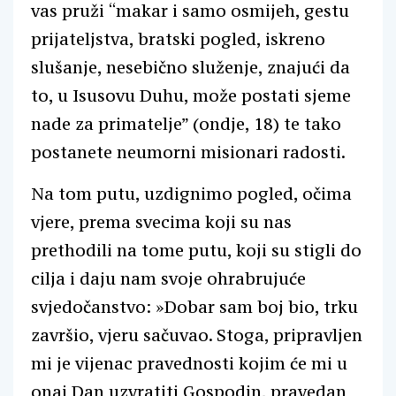
vas pruži “makar i samo osmijeh, gestu
prijateljstva, bratski pogled, iskreno
slušanje, nesebično služenje, znajući da
to, u Isusovu Duhu, može postati sjeme
nade za primatelje” (ondje, 18) te tako
postanete neumorni misionari radosti.
Na tom putu, uzdignimo pogled, očima
vjere, prema svecima koji su nas
prethodili na tome putu, koji su stigli do
cilja i daju nam svoje ohrabrujuće
svjedočanstvo: »Dobar sam boj bio, trku
završio, vjeru sačuvao. Stoga, pripravljen
mi je vijenac pravednosti kojim će mi u
onaj Dan uzvratiti Gospodin, pravedan