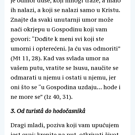
je odmor duše, koji mnogi traže, a malo
ih nalazi, a koji se nalazi samo u Kristu.
Znajte da svaki unutarnji umor može
naći okrjepu u Gospodinu koji vam
govori: “Dođite k meni svi koji ste
umorni i opterećeni. Ja ću vas odmoriti”
(Mt 11, 28). Kad vas svlada umor na
vašem putu, vratite se Isusu, naučite se
odmarati u njemu i ostati u njemu, jer
oni što se “u Gospodina uzdaju… hode i
ne more se” (Iz 40, 31).
3. Od turistâ do hodočasnikâ
Dragi mladi, poziva koji vam upućujem
jest ovaj: krenite na put, otkrivati život,