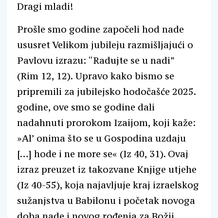
Dragi mladi!
Prošle smo godine započeli hod nade
ususret Velikom jubileju razmišljajući o
Pavlovu izrazu: “Radujte se u nadi”
(Rim 12, 12). Upravo kako bismo se
pripremili za jubilejsko hodočašće 2025.
godine, ove smo se godine dali
nadahnuti prorokom Izaijom, koji kaže:
»Al’ onima što se u Gospodina uzdaju
[…] hode i ne more se« (Iz 40, 31). Ovaj
izraz preuzet iz takozvane Knjige utjehe
(Iz 40-55), koja najavljuje kraj izraelskog
sužanjstva u Babilonu i početak novoga
doba nade i novog rođenja za Božji