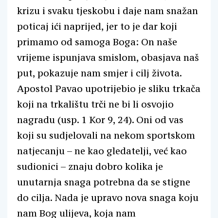
krizu i svaku tjeskobu i daje nam snažan
poticaj ići naprijed, jer to je dar koji
primamo od samoga Boga: On naše
vrijeme ispunjava smislom, obasjava naš
put, pokazuje nam smjer i cilj života.
Apostol Pavao upotrijebio je sliku trkača
koji na trkalištu trči ne bi li osvojio
nagradu (usp. 1 Kor 9, 24). Oni od vas
koji su sudjelovali na nekom sportskom
natjecanju – ne kao gledatelji, već kao
sudionici – znaju dobro kolika je
unutarnja snaga potrebna da se stigne
do cilja. Nada je upravo nova snaga koju
nam Bog ulijeva, koja nam