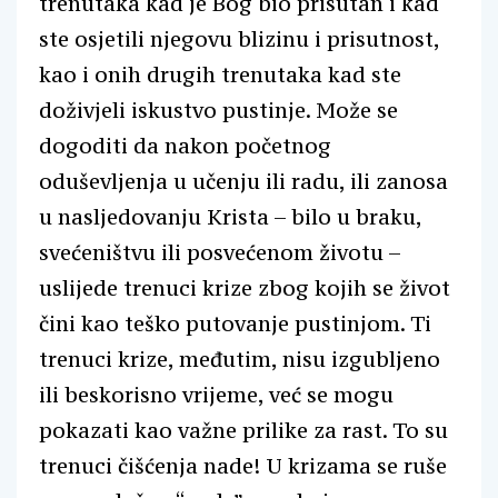
trenutaka kad je Bog bio prisutan i kad
ste osjetili njegovu blizinu i prisutnost,
kao i onih drugih trenutaka kad ste
doživjeli iskustvo pustinje. Može se
dogoditi da nakon početnog
oduševljenja u učenju ili radu, ili zanosa
u nasljedovanju Krista – bilo u braku,
svećeništvu ili posvećenom životu –
uslijede trenuci krize zbog kojih se život
čini kao teško putovanje pustinjom. Ti
trenuci krize, međutim, nisu izgubljeno
ili beskorisno vrijeme, već se mogu
pokazati kao važne prilike za rast. To su
trenuci čišćenja nade! U krizama se ruše