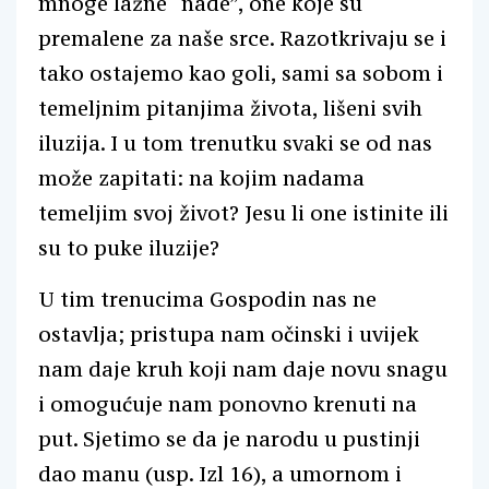
mnoge lažne “nade”, one koje su
premalene za naše srce. Razotkrivaju se i
tako ostajemo kao goli, sami sa sobom i
temeljnim pitanjima života, lišeni svih
iluzija. I u tom trenutku svaki se od nas
može zapitati: na kojim nadama
temeljim svoj život? Jesu li one istinite ili
su to puke iluzije?
U tim trenucima Gospodin nas ne
ostavlja; pristupa nam očinski i uvijek
nam daje kruh koji nam daje novu snagu
i omogućuje nam ponovno krenuti na
put. Sjetimo se da je narodu u pustinji
dao manu (usp. Izl 16), a umornom i