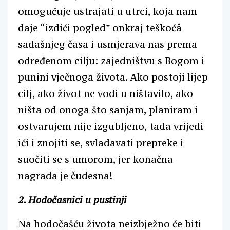
omogućuje ustrajati u utrci, koja nam
daje “izdići pogled” onkraj teškoćâ
sadašnjeg časa i usmjerava nas prema
određenom cilju: zajedništvu s Bogom i
punini vječnoga života. Ako postoji lijep
cilj, ako život ne vodi u ništavilo, ako
ništa od onoga što sanjam, planiram i
ostvarujem nije izgubljeno, tada vrijedi
ići i znojiti se, svladavati prepreke i
suočiti se s umorom, jer konačna
nagrada je čudesna!
2. Hodočasnici u pustinji
Na hodočašću života neizbježno će biti